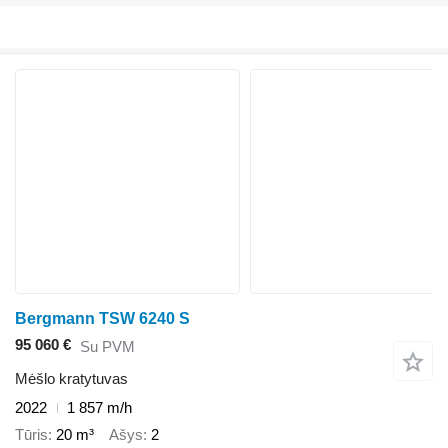
Bergmann TSW 6240 S
95 060 €
Su PVM
Mėšlo kratytuvas
2022
1 857 m/h
Tūris
20 m³
Ašys
2