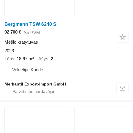
Bergmann TSW 6240 S
92 700 €
Su PVM
Mėšlo kratytuvas
2023
Tūris
18,67 m³
Ašys
2
Vokietija, Kunde
Merkantil Export-Import GmbH