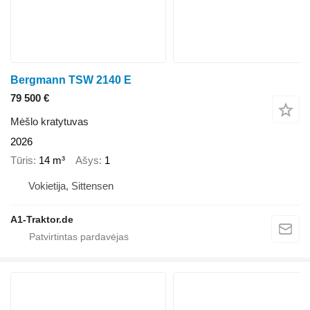
Bergmann TSW 2140 E
79 500 €
Mėšlo kratytuvas
2026
Tūris
14 m³
Ašys
1
Vokietija, Sittensen
A1-Traktor.de