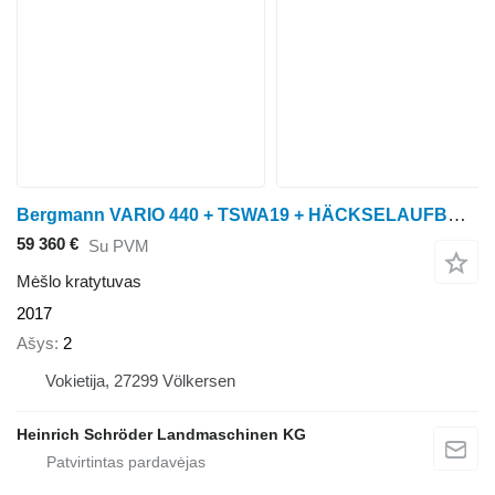
Bergmann VARIO 440 + TSWA19 + HÄCKSELAUFBAU HT40S
59 360 €
Su PVM
Mėšlo kratytuvas
2017
Ašys
2
Vokietija, 27299 Völkersen
Heinrich Schröder Landmaschinen KG