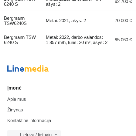
92 700 €
6240 S
ašys: 2
Bergmann
Metai: 2021, ašys: 2
70 000 €
TSW6240S
Bergmann TSW
Metai: 2022, darbo valandos:
95 060 €
6240 S
1 857 m/h, tūris: 20 m³, ašys: 2
Įmonė
Apie mus
Žinynas
Kontaktinė informacija
Lietuva / lietuvių