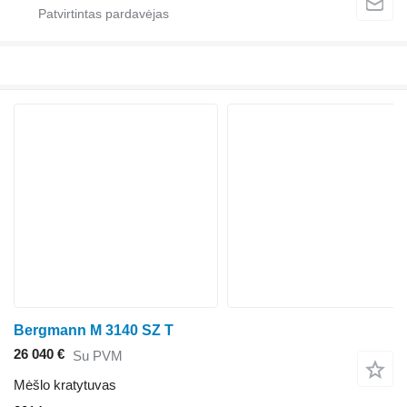
Bergmann M 3140 SZ T
26 040 €
Su PVM
Mėšlo kratytuvas