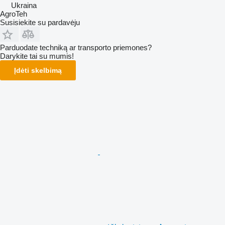
Ukraina
AgroTeh
Susisiekite su pardavėju
Parduodate techniką ar transporto priemones?
Darykite tai su mumis!
Įdėti skelbimą