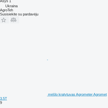
Ašys
1
Ukraina
AgroTeh
Susisiekite su pardavėju
mėšlo kratytuvas Agrometer Agromet
3.5T
9