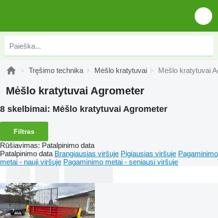
Tręšimo technika
Mėšlo kratytuvai
Mėšlo kratytuvai 
Mėšlo kratytuvai Agrometer
8 skelbimai:
Mėšlo kratytuvai Agrometer
Filtras
Rūšiavimas
:
Patalpinimo data
Patalpinimo data
Brangiausias viršuje
Pigiausias viršuje
Pagaminimo
metai - nauji viršuje
Pagaminimo metai - seniausi viršuje