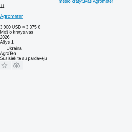
mėšlo kratytuvas Agrometer
11
Agrometer
3 900 USD
≈ 3 375 €
Mėšlo kratytuvas
2026
Ašys
1
Ukraina
AgroTeh
Susisiekite su pardavėju