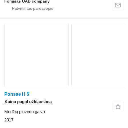
Fomisas UAB company
Ponsse H 6
Kaina pagal užklausimą
Medžių pjovimo galva
2017