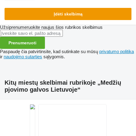
Įdėti skelbimą
Užsiprenumeruokite naujus šios rubrikos skelbimus
Prenumeruoti
Paspaudę čia patvirtinsite, kad sutinkate su mūsų
privatumo politika
ir
naudojimo sutarties
sąlygomis.
Kitų miestų skelbimai rubrikoje „Medžių
pjovimo galvos Lietuvoje“