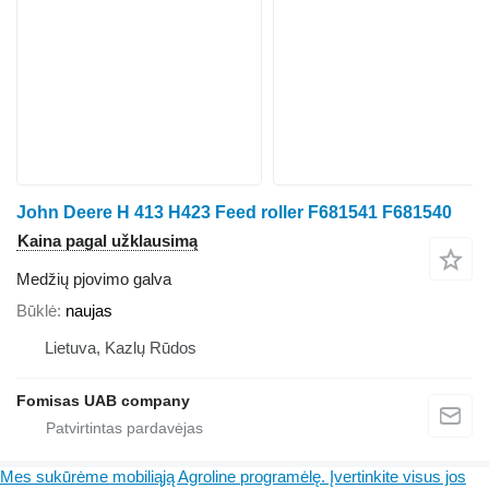
John Deere H 413 H423 Feed roller F681541 F681540
Kaina pagal užklausimą
Medžių pjovimo galva
Būklė
naujas
Lietuva, Kazlų Rūdos
Fomisas UAB company
Mes sukūrėme mobiliąją Agroline programėlę. Įvertinkite visus jos