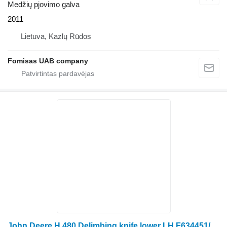
Medžių pjovimo galva
2011
Lietuva, Kazlų Rūdos
Fomisas UAB company
John Deere H 480 Delimbing knife lower LH F634451/ F642576