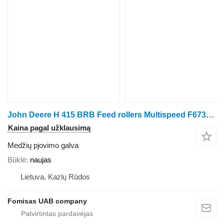
John Deere H 415 BRB Feed rollers Multispeed F673158 F673157
Kaina pagal užklausimą
Medžių pjovimo galva
Būklė
naujas
Lietuva, Kazlų Rūdos
Fomisas UAB company