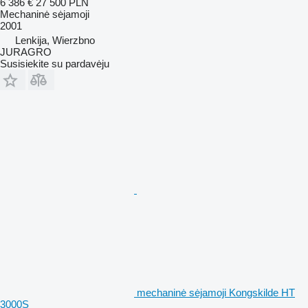
6 386 €
27 500 PLN
Mechaninė sėjamoji
2001
Lenkija, Wierzbno
JURAGRO
Susisiekite su pardavėju
mechaninė sėjamoji Kongskilde HT
3000S