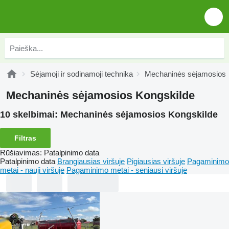
Sėjamoji ir sodinamoji technika
Mechaninės sėjamosios
Mechaninės sėjamosios Kongskilde
10 skelbimai:
Mechaninės sėjamosios Kongskilde
Filtras
Rūšiavimas
:
Patalpinimo data
Patalpinimo data
Brangiausias viršuje
Pigiausias viršuje
Pagaminimo
metai - nauji viršuje
Pagaminimo metai - seniausi viršuje