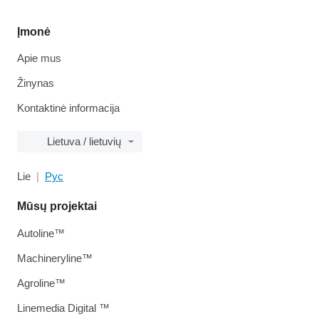
Įmonė
Apie mus
Žinynas
Kontaktinė informacija
Lietuva / lietuvių
Lie
Рус
Mūsų projektai
Autoline™
Machineryline™
Agroline™
Linemedia Digital ™