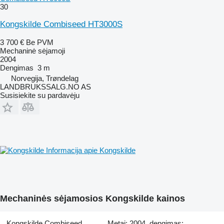
30
Kongskilde Combiseed HT3000S
3 700 €
Be PVM
Mechaninė sėjamoji
2004
Dengimas
3 m
Norvegija, Trøndelag
LANDBRUKSSALG.NO AS
Susisiekite su pardavėju
Informacija apie Kongskilde
Mechaninės sėjamosios Kongskilde kainos
Kongskilde Combiseed
Metai: 2004, dengimas: