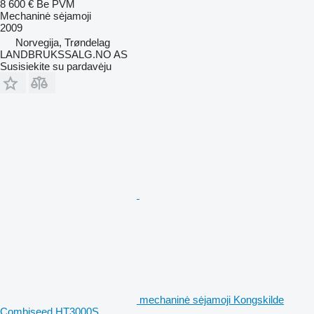
8 600 €
Be PVM
Mechaninė sėjamoji
2009
Norvegija, Trøndelag
LANDBRUKSSALG.NO AS
Susisiekite su pardavėju
mechaninė sėjamoji Kongskilde
Combiseed HT3000S