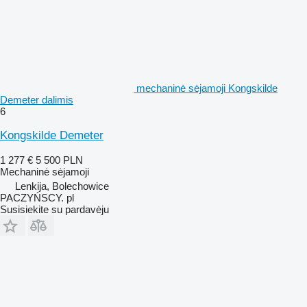
mechaninė sėjamoji Kongskilde
Demeter dalimis
6
Kongskilde Demeter
1 277 €
5 500 PLN
Mechaninė sėjamoji
Lenkija, Bolechowice
PACZYŃSCY. pl
Susisiekite su pardavėju