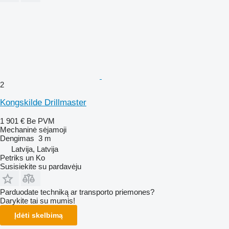
2
Kongskilde Drillmaster
1 901 €
Be PVM
Mechaninė sėjamoji
Dengimas
3 m
Latvija, Latvija
Petriks un Ko
Susisiekite su pardavėju
Parduodate techniką ar transporto priemones?
Darykite tai su mumis!
Įdėti skelbimą