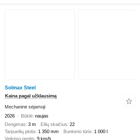
Solmax Steel
Kaina pagal užklausimą
Mechaninė sėjamoji
2026
Būklė
naujas
Dengimas
3 m
Eilių skaičius
22
Tarpueilių plotis
1 350 mm
Bunkerio tūris
1 000 l
Veikimo greitis
9 km/h