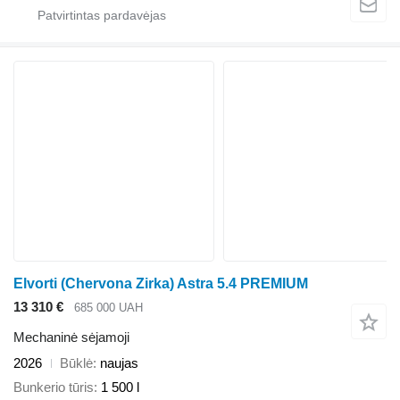
Elvorti (Chervona Zirka) Astra 5.4 PREMIUM
13 310 €
685 000 UAH
Mechaninė sėjamoji
2026
Būklė
naujas
Bunkerio tūris
1 500 l