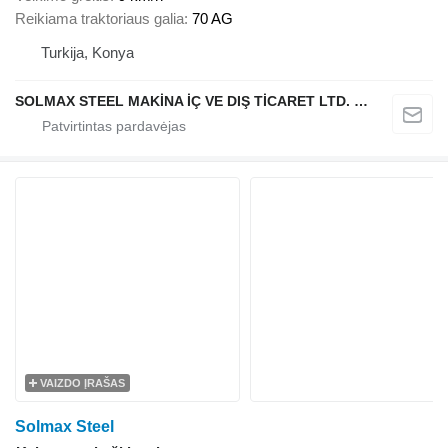
Reikiama traktoriaus galia
70 AG
Turkija, Konya
SOLMAX STEEL MAKİNA İÇ VE DIŞ TİCARET LTD. ŞTİ.
VAIZDO ĮRAŠAS
Solmax Steel