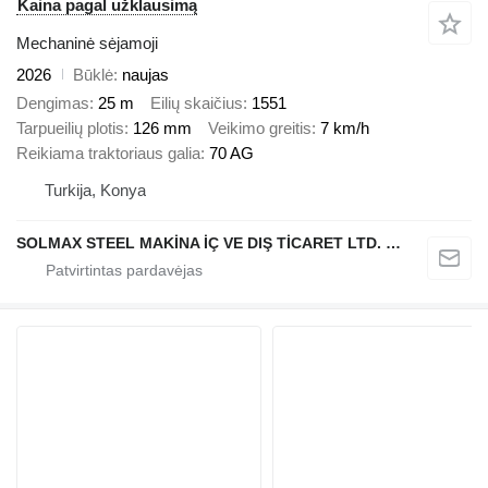
Kaina pagal užklausimą
Mechaninė sėjamoji
2026
Būklė
naujas
Dengimas
25 m
Eilių skaičius
1551
Tarpueilių plotis
126 mm
Veikimo greitis
7 km/h
Reikiama traktoriaus galia
70 AG
Turkija, Konya
SOLMAX STEEL MAKİNA İÇ VE DIŞ TİCARET LTD. ŞTİ.