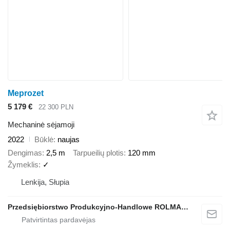
Meprozet
5 179 €
22 300 PLN
Mechaninė sėjamoji
2022
Būklė
naujas
Dengimas
2,5 m
Tarpueilių plotis
120 mm
Žymeklis
✓
Lenkija, Słupia
Przedsiębiorstwo Produkcyjno-Handlowe ROLMAPOL Marcin Dziekan