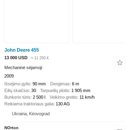
John Deere 455
13 000 USD
≈ 11 250 €
Mechaninė sėjamoji
2009
Išsėjimo gylis
90 mm
Dengimas
6 m
Eilių skaičius
30
Tarpueilių plotis
1 905 mm
Bunkerio tūris
2 500 l
Veikimo greitis
11 km/h
Reikiama traktoriaus galia
130 AG
Ukraina, Kirovograd
NOrton