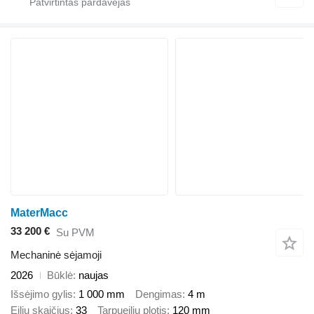
MaterMacc
33 200 €
Su PVM
Mechaninė sėjamoji
2026
Būklė
naujas
Išsėjimo gylis
1 000 mm
Dengimas
4 m
Eilių skaičius
33
Tarpueilių plotis
120 mm