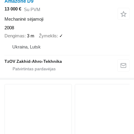
Amazone D9
13 000 €
Su PVM
Mechaninė sėjamoji
2008
Dengimas
3 m
Žymeklis
✓
Ukraina, Lutsk
TzOV Zakhid-Ahro-Tekhnika