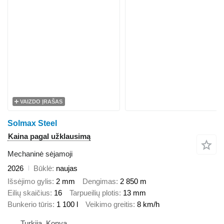
VAIZDO ĮRAŠAS
Solmax Steel
Kaina pagal užklausimą
Mechaninė sėjamoji
2026
Būklė
naujas
Išsėjimo gylis
2 mm
Dengimas
2 850 m
Eilių skaičius
16
Tarpueilių plotis
13 mm
Bunkerio tūris
1 100 l
Veikimo greitis
8 km/h
Turkija, Konya