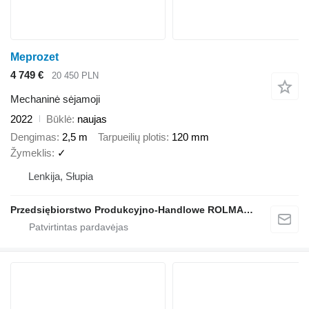
Meprozet
4 749 €
20 450 PLN
Mechaninė sėjamoji
2022
Būklė
naujas
Dengimas
2,5 m
Tarpueilių plotis
120 mm
Žymeklis
✓
Lenkija, Słupia
Przedsiębiorstwo Produkcyjno-Handlowe ROLMAPOL Marcin Dziekan