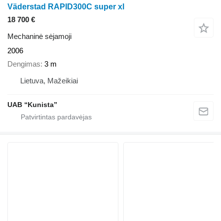
Väderstad RAPID300C super xl
18 700 €
Mechaninė sėjamoji
2006
Dengimas
3 m
Lietuva, Mažeikiai
UAB “Kunista”