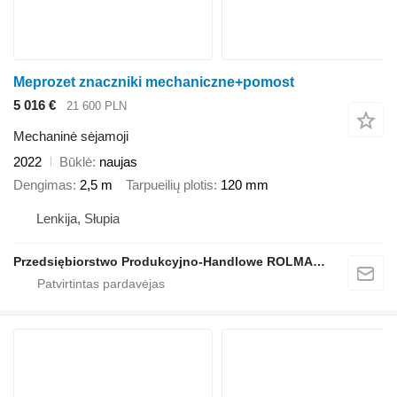
Meprozet znaczniki mechaniczne+pomost
5 016 €
21 600 PLN
Mechaninė sėjamoji
2022
Būklė
naujas
Dengimas
2,5 m
Tarpueilių plotis
120 mm
Lenkija, Słupia
Przedsiębiorstwo Produkcyjno-Handlowe ROLMAPOL Marcin Dziekan