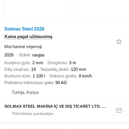
Solmax Steel 2026
Kaina pagal užklausimą
Mechaninė sėjamoji
2026
Būklė
naujas
Išsėjimo gylis
2 mm
Dengimas
3 m
Eilių skaičius
19
Tarpueilių plotis
120 mm
Bunkerio tūris
1 100 l
Veikimo greitis
8 km/h
Reikiama traktoriaus galia
90 AG
Turkija, Konya
SOLMAX STEEL MAKİNA İÇ VE DIŞ TİCARET LTD. ŞTİ.