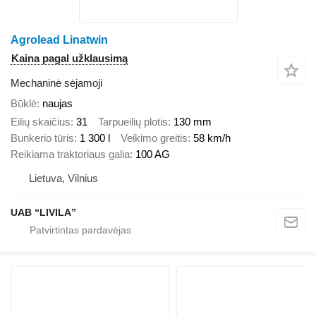
Agrolead Linatwin
Kaina pagal užklausimą
Mechaninė sėjamoji
Būklė
naujas
Eilių skaičius
31
Tarpueilių plotis
130 mm
Bunkerio tūris
1 300 l
Veikimo greitis
58 km/h
Reikiama traktoriaus galia
100 AG
Lietuva, Vilnius
UAB “LIVILA”