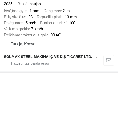
2025
Būklė
naujas
Išsėjimo gylis
1 mm
Dengimas
3 m
Eilių skaičius
23
Tarpueilių plotis
13 mm
Pajėgumas
5 ha/h
Bunkerio tūris
1 100 l
Veikimo greitis
7 km/h
Reikiama traktoriaus galia
90 AG
Turkija, Konya
SOLMAX STEEL MAKİNA İÇ VE DIŞ TİCARET LTD. ŞTİ.