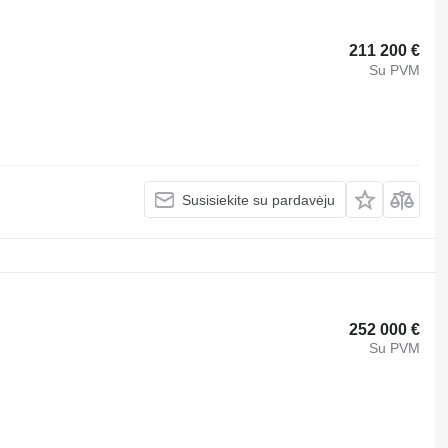
211 200 €
Su PVM
Susisiekite su pardavėju
252 000 €
Su PVM