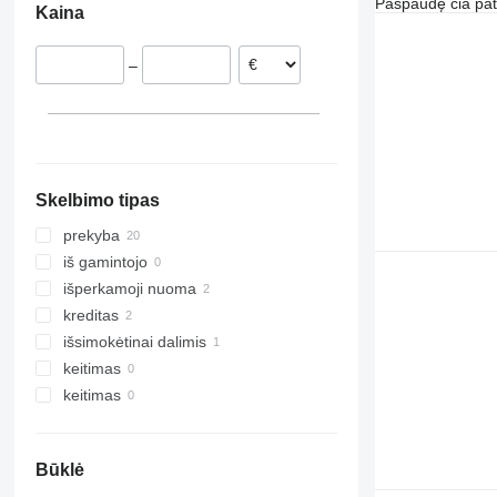
Paspaudę čia patv
Kaina
Lenkija
M-series
Rumunija
–
Latvija
Danija
Austrija
Skelbimo tipas
prekyba
iš gamintojo
išperkamoji nuoma
kreditas
išsimokėtinai dalimis
keitimas
keitimas
Būklė