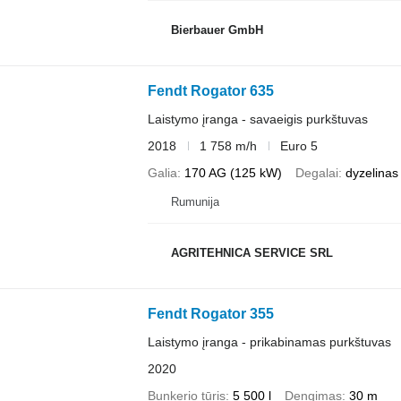
Bierbauer GmbH
Fendt Rogator 635
Laistymo įranga - savaeigis purkštuvas
2018
1 758 m/h
Euro 5
Galia
170 AG (125 kW)
Degalai
dyzelinas
Rumunija
AGRITEHNICA SERVICE SRL
Fendt Rogator 355
Laistymo įranga - prikabinamas purkštuvas
2020
Bunkerio tūris
5 500 l
Dengimas
30 m