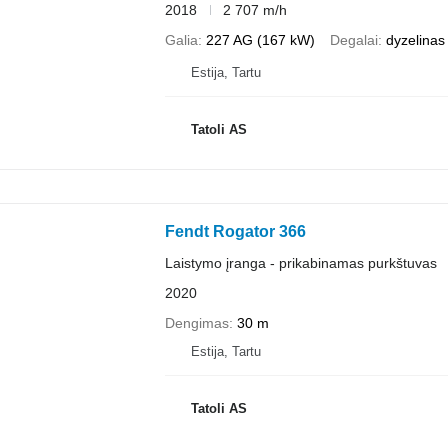
2018
2 707 m/h
Galia
227 AG (167 kW)
Degalai
dyzelinas
Estija, Tartu
Tatoli AS
Fendt Rogator 366
Laistymo įranga - prikabinamas purkštuvas
2020
Dengimas
30 m
Estija, Tartu
Tatoli AS