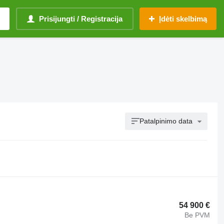
Prisijungti / Registracija
Įdėti skelbimą
Patalpinimo data
54 900 €
Be PVM