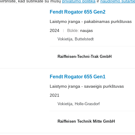
irtinsite, kad sutinkate su mūsų
privatumo politika
ir
naudojimo sutarti
Fendt Rogator 655 Gen2
Laistymo įranga - pakabinamas purkštuvas
2024
Būklė
naujas
Vokietija, Buttelstedt
Raiffeisen-Techni-Trak GmbH
Fendt Rogator 655 Gen1
Laistymo įranga - savaeigis purkštuvas
2021
Vokietija, Holle-Grasdorf
Raiffeisen Technik Mitte GmbH