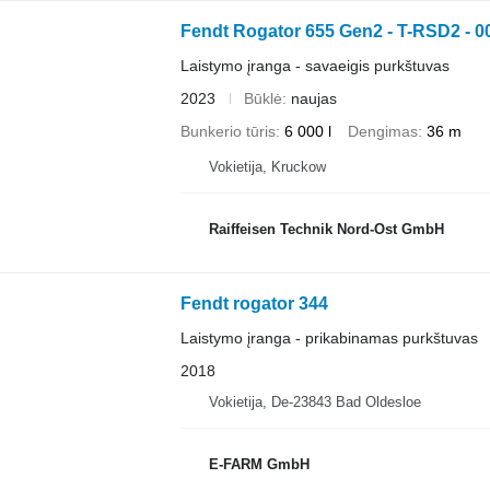
Fendt Rogator 655 Gen2 - T-RSD2 - 0
Laistymo įranga - savaeigis purkštuvas
2023
Būklė
naujas
Bunkerio tūris
6 000 l
Dengimas
36 m
Vokietija, Kruckow
Raiffeisen Technik Nord-Ost GmbH
Fendt rogator 344
Laistymo įranga - prikabinamas purkštuvas
2018
Vokietija, De-23843 Bad Oldesloe
E-FARM GmbH