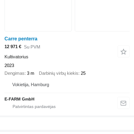
Carre penterra
12 971 €
Su PVM
Kultivatorius
2023
Dengimas
3 m
Darbinių virbų kiekis
25
Vokietija, Hamburg
E-FARM GmbH