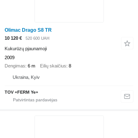
Olimac Drago S8 TR
10 120 €
520 600 UAH
Kukurūzų pjaunamoji
2009
Dengimas
6 m
Eilių skaičius
8
Ukraina, Kyiv
TOV «FERM Ye»