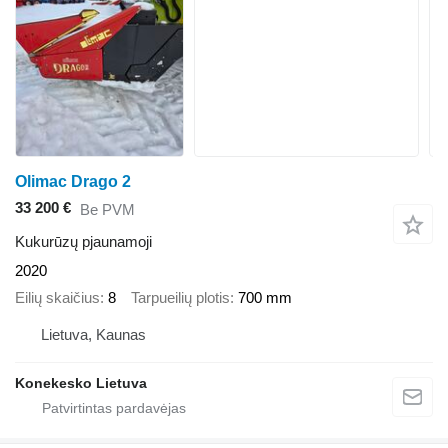
Olimac Drago 2
33 200 €
Be PVM
Kukurūzų pjaunamoji
2020
Eilių skaičius
8
Tarpueilių plotis
700 mm
Lietuva, Kaunas
Konekesko Lietuva