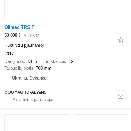
Olimac TRS F
53 000 €
Su PVM
Kukurūzų pjaunamoji
2017
Dengimas
8,4 m
Eilių skaičius
12
Tarpueilių plotis
700 mm
Ukraina, Dykanka
OOO "AGRO-ALYaNS"