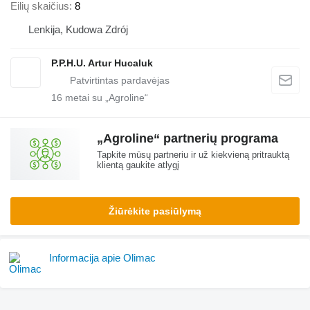
Eilių skaičius
8
Lenkija, Kudowa Zdrój
P.P.H.U. Artur Hucaluk
16
metai su „Agroline“
„Agroline“ partnerių programa
Tapkite mūsų partneriu ir už kiekvieną pritrauktą
klientą gaukite atlygį
Žiūrėkite pasiūlymą
Informacija apie Olimac