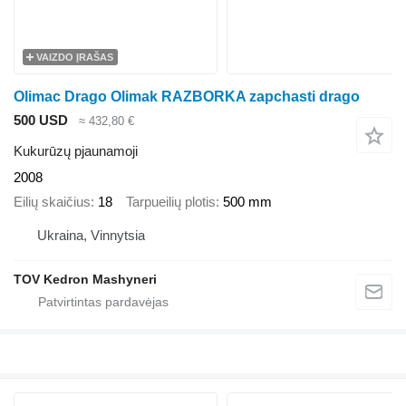
VAIZDO ĮRAŠAS
Olimac Drago Olimak RAZBORKA zapchasti drago
500 USD
≈ 432,80 €
Kukurūzų pjaunamoji
2008
Eilių skaičius
18
Tarpueilių plotis
500 mm
Ukraina, Vinnytsia
TOV Kedron Mashyneri