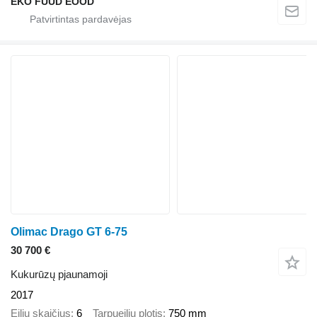
EKO FUUD EOOD
Olimac Drago GT 6-75
30 700 €
Kukurūzų pjaunamoji
2017
Eilių skaičius
6
Tarpueilių plotis
750 mm