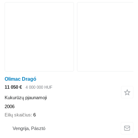
Olimac Dragó
11 050 €
4 000 000 HUF
Kukurūzų pjaunamoji
2006
Eilių skaičius
6
Vengrija, Pásztó