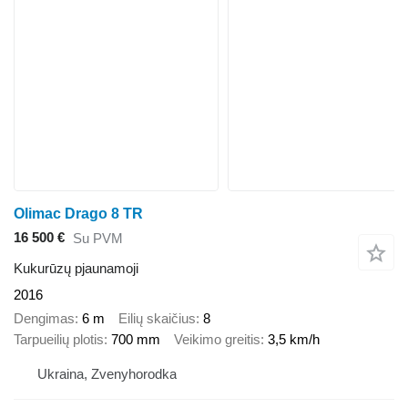
Olimac Drago 8 TR
16 500 €
Su PVM
Kukurūzų pjaunamoji
2016
Dengimas
6 m
Eilių skaičius
8
Tarpueilių plotis
700 mm
Veikimo greitis
3,5 km/h
Ukraina, Zvenyhorodka