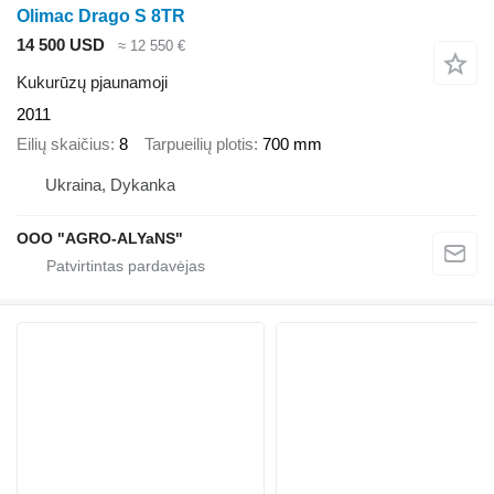
Olimac Drago S 8TR
14 500 USD
≈ 12 550 €
Kukurūzų pjaunamoji
2011
Eilių skaičius
8
Tarpueilių plotis
700 mm
Ukraina, Dykanka
OOO "AGRO-ALYaNS"