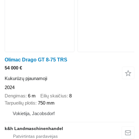
Olimac Drago GT 8-75 TRS
54 000 €
Kukurūzų pjaunamoji
2024
Dengimas
6 m
Eilių skaičius
8
Tarpueilių plotis
750 mm
Vokietija, Jacobsdorf
k&h Landmaschinenhandel