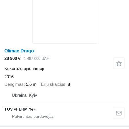
Olimac Drago
28 900 €
1 487 000 UAH
Kukurūzų pjaunamoji
2016
Dengimas
5,6 m
Eilių skaičius
8
Ukraina, Kyiv
TOV «FERM Ye»