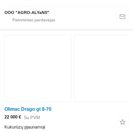
OOO "AGRO-ALYaNS"
Olimac Drago gt 8-70
22 000 €
Su PVM
Kukurūzų pjaunamoji