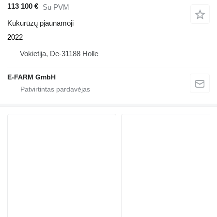
113 100 €
Su PVM
Kukurūzų pjaunamoji
2022
Vokietija, De-31188 Holle
E-FARM GmbH