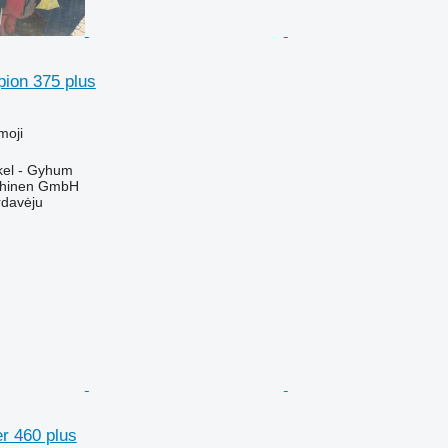
ion 375 plus
moji
ckel - Gyhum
chinen GmbH
rdavėju
r 460 plus