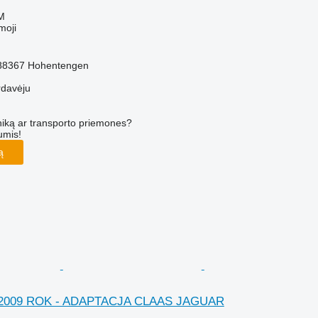
M
moji
e-88367 Hohentengen
rdavėju
iką ar transporto priemones?
umis!
ą
- 2009 ROK - ADAPTACJA CLAAS JAGUAR