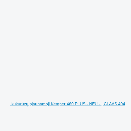
kukurūzų pjaunamoji Kemper 460 PLUS - NEU - | CLAAS 494