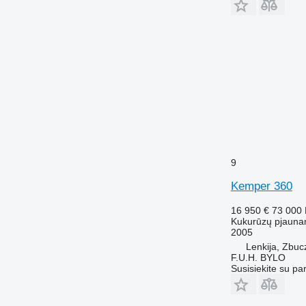
9
Kemper 360
16 950 €
73 000
Kukurūzų pjauna
2005
Lenkija, Zbuc
F.U.H. BYLO
Susisiekite su pa