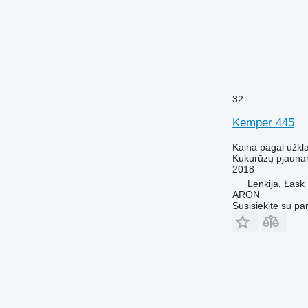
32
Kemper 445
Kaina pagal užkl
Kukurūzų pjauna
2018
Lenkija, Łask
ARON
Susisiekite su pa