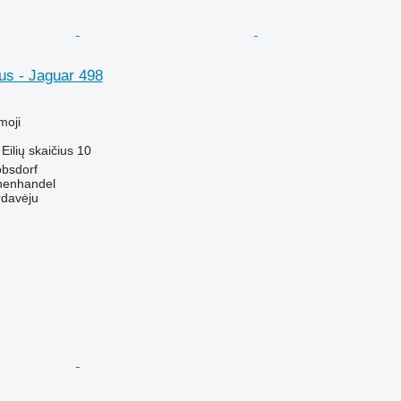
us - Jaguar 498
moji
Eilių skaičius
10
obsdorf
nenhandel
rdavėju