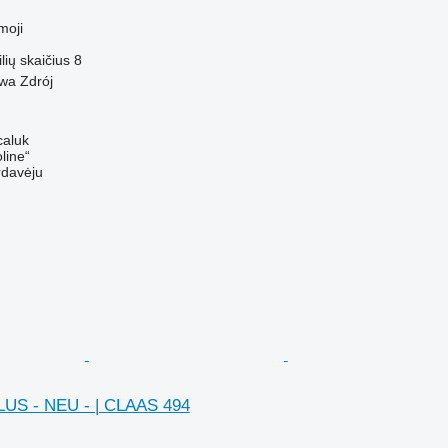
M
moji
ilių skaičius
8
wa Zdrój
caluk
line“
rdavėju
LUS - NEU - | CLAAS 494
M