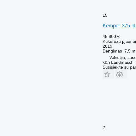
15
Kemper 375 pl
45 800 €
Kukurūzų pjauna
2019
Dengimas
7,5 m
Vokietija, Jac
k&h Landmaschi
Susisiekite su pa
2