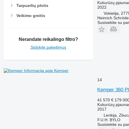
Kukurūzų pjauna
Tarpueilių plotis
2022
Vokietija, 27
Veikimo greitis
Heinrich Schröd
Susisiekite su pa
Nerandate reikalingo filtro?
Siūlykite pakeitimus
Informacija apie Kemper
14
Kemper 360 P
41 570 €
179 00
Kukurūzų pjauna
2017
Lenkija, Zbuc
F.U.H. BYLO
Susisiekite su pa