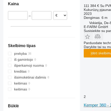
Kaina
Lenkija
111 384 €
Su PV
Kukurūzų pjauna
2023
–
Dengimas
6 m
Vokietija, D
E-FARM GmbH
Susisiekite su pa
Parduodate techn
Skelbimo tipas
Darykite tai su m
Įdėti skelbim
prekyba
iš gamintojo
išperkamoji nuoma
kreditas
išsimokėtinai dalimis
keitimas
keitimas
2
Kemper 360 
Būklė