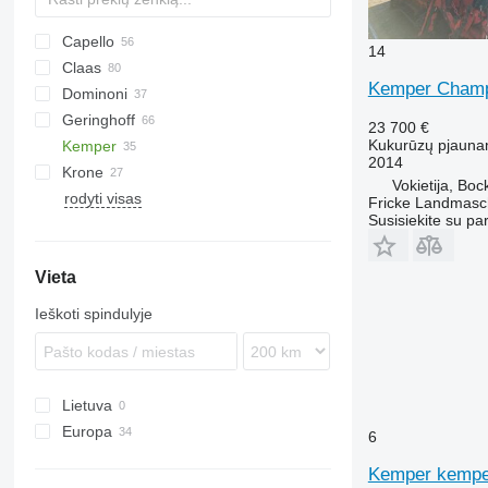
Capello
14
Claas
Diamant
1083
Kemper Champ
Dominoni
QUASAR
2188
Conspeed
Geringhoff
2388
Corio
Kaiman
MHS
L-series
23 700 €
Kukurūzų pjauna
Kemper
4408
Jaguar
Rock
HORIZON
608
2014
Krone
4412
Orbis
S978
PCA
C-series
Champion
KMS
Vokietija, Bo
rodyti visas
Sunspeed
SL
RD
EasyCollect
MDD-200
SFH
CX
Drago GT
OptiCorn
8244
Corn Champion
Champion 375
Fricke Landmas
Susisiekite su pa
ROTA DISC
FX
Drago SR6
NH
Vieta
Ieškoti spindulyje
Lietuva
Europa
6
Vokietija
Kemper kempe
Nyderlandai