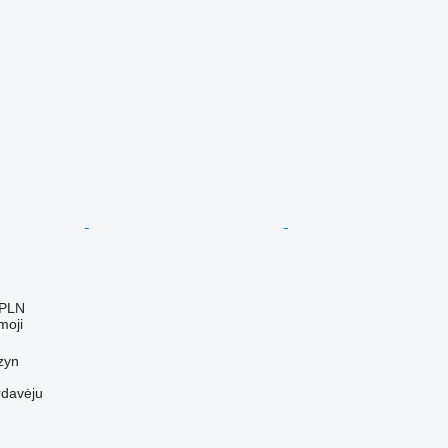
 PLN
moji
zyn
rdavėju