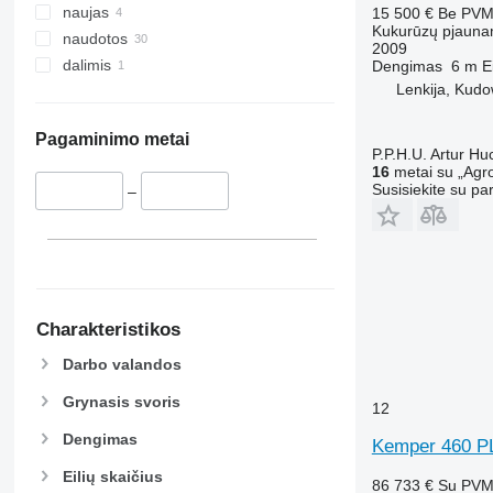
naujas
15 500 €
Be PV
Kukurūzų pjauna
naudotos
2009
dalimis
Dengimas
6 m
E
Lenkija, Kudo
Pagaminimo metai
P.P.H.U. Artur Hu
16
metai su „Agro
Susisiekite su pa
–
Charakteristikos
Darbo valandos
Grynasis svoris
12
Dengimas
Kemper 460 P
Eilių skaičius
86 733 €
Su PV