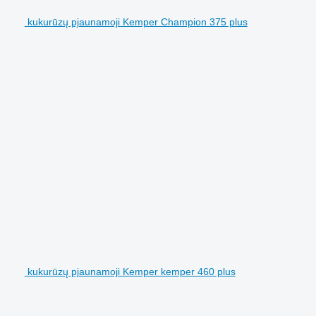
kukurūzų pjaunamoji Kemper Champion 375 plus
kukurūzų pjaunamoji Kemper kemper 460 plus