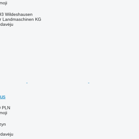
moji
793 Wildeshausen
er Landmaschinen KG
rdavėju
lus
0 PLN
moji
zyn
rdavėju