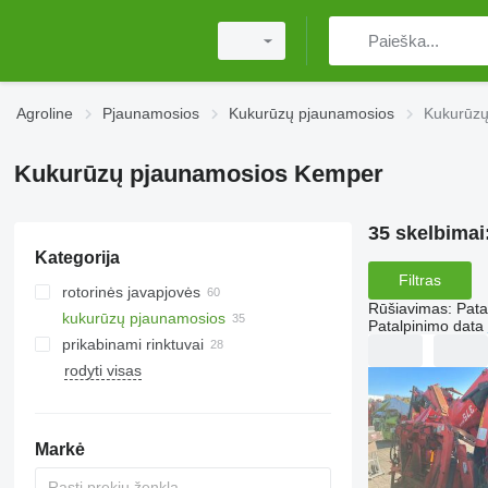
Agroline
Pjaunamosios
Kukurūzų pjaunamosios
Kukurūzų
Kukurūzų pjaunamosios Kemper
35 skelbimai
Kategorija
Filtras
rotorinės javapjovės
Rūšiavimas
:
Pata
kukurūzų pjaunamosios
Patalpinimo data
prikabinami rinktuvai
rodyti visas
Markė