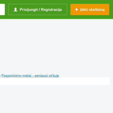
Prisijungti / Registracija
Įdėti skelbimą
e
Pagaminimo metai - seniausi viršuje