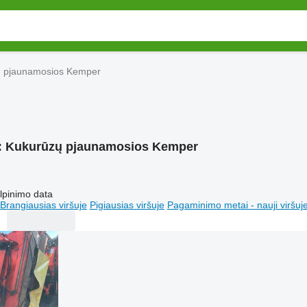
 pjaunamosios Kemper
:
Kukurūzų pjaunamosios Kemper
lpinimo data
Brangiausias viršuje
Pigiausias viršuje
Pagaminimo metai - nauji viršuj