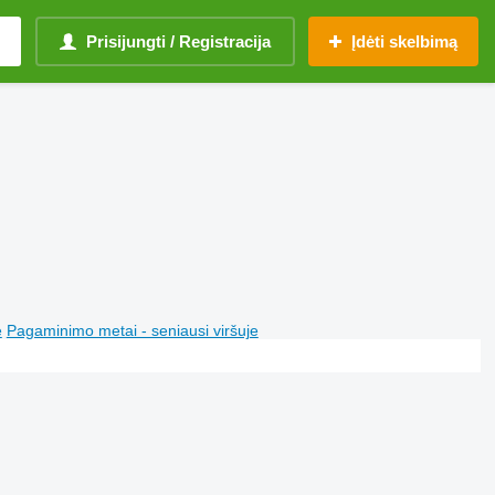
Prisijungti / Registracija
Įdėti skelbimą
e
Pagaminimo metai - seniausi viršuje