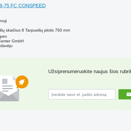
 8-75 FC CONSPEED
M
moji
ilių skaičius
8
Tarpueilių plotis
750 mm
ppen
 Center GmbH
rdavėju
Užsiprenumeruokite naujus šios rubr