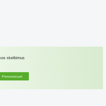
ikos skelbimus
Prenumeruoti