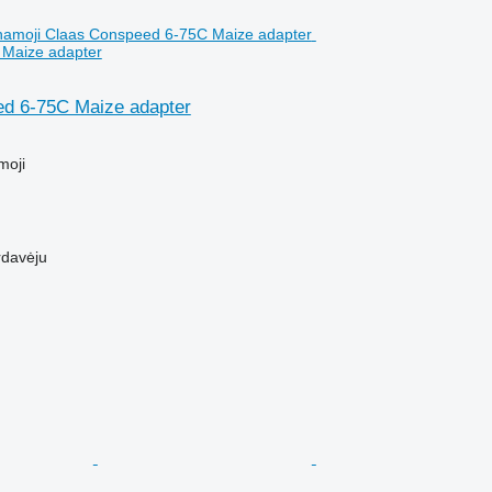
Maize adapter
d 6-75C Maize adapter
M
moji
rdavėju