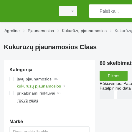
Agroline
Pjaunamosios
Kukurūzų pjaunamosios
Kukurūzų
Kukurūzų pjaunamosios Claas
80 skelbimai
Kategorija
Filtras
javų pjaunamosios
Rūšiavimas
:
Pata
kukurūzų pjaunamosios
Patalpinimo data
prikabinami rinktuvai
rodyti visas
Markė