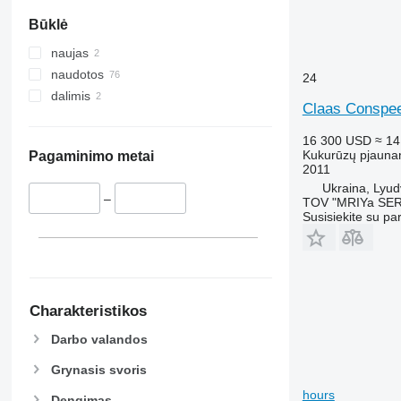
Būklė
naujas
naudotos
24
dalimis
Claas Conspe
16 300 USD
≈ 14
Kukurūzų pjauna
Pagaminimo metai
2011
Ukraina, Lyu
–
TOV "MRIYa SER
Susisiekite su pa
Charakteristikos
Darbo valandos
Grynasis svoris
hours
Dengimas