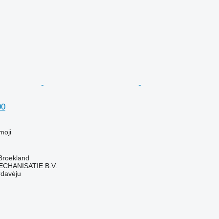
00
M
moji
Broekland
HANISATIE B.V.
rdavėju