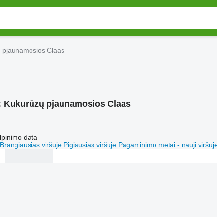
 pjaunamosios Claas
:
Kukurūzų pjaunamosios Claas
lpinimo data
Brangiausias viršuje
Pigiausias viršuje
Pagaminimo metai - nauji viršuj