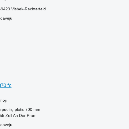
-49429 Visbek-Rechterfeld
rdavėju
870 fc
M
moji
rpueilių plotis
700 mm
755 Zell An Der Pram
rdavėju