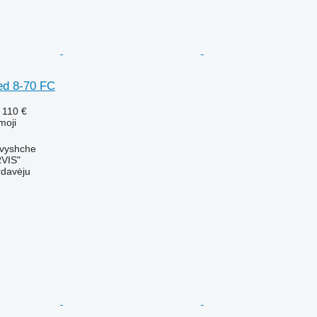
ed 8-70 FC
 110 €
moji
dvyshche
VIS"
rdavėju