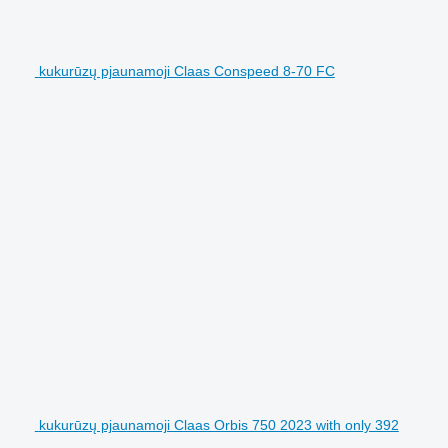
kukurūzų pjaunamoji Claas Conspeed 8-70 FC
kukurūzų pjaunamoji Claas Orbis 750 2023 with only 392