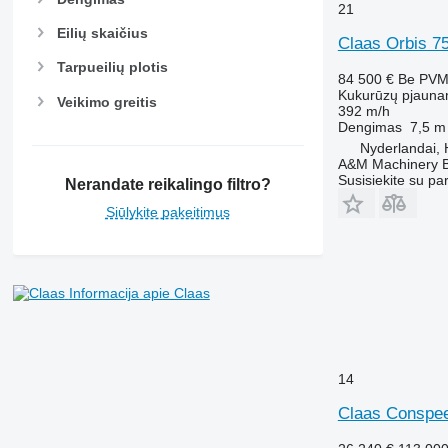
21
Eilių skaičius
Claas Orbis 75
Tarpueilių plotis
84 500 €
Be PV
Kukurūzų pjauna
Veikimo greitis
392 m/h
Dengimas
7,5 m
Nyderlandai, 
A&M Machinery 
Susisiekite su pa
Nerandate reikalingo filtro?
Siūlykite pakeitimus
Informacija apie Claas
14
Claas Conspe