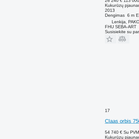
26 240 €
113 00
Kukurūzų pjauna
2013
Dengimas
6 m
E
Lenkija, PA
FHU SEBA-ART
Susisiekite su pa
17
Claas orbis 75
54 740 €
Su PV
Kukurūzų pjauna