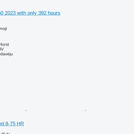
0 2023 with only 392 hours
M
moji
Horst
BV
rdavėju
ed 8-75 HR