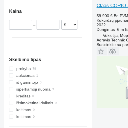
Claas CORIO
Vengrija
Kaina
Rumunija
59 900 €
Be PV
Nyderlandai
Kukurūzų pjauna
2022
–
Austrija
Dengimas
6 m
E
Prancūzija
Vokietija, Me
Agravis Technik
Danija
Susisiekite su pa
rodyti visas
Skelbimo tipas
prekyba
aukcionas
iš gamintojo
išperkamoji nuoma
kreditas
išsimokėtinai dalimis
keitimas
keitimas