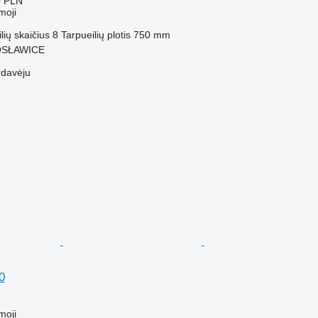
0 PLN
moji
ilių skaičius
8
Tarpueilių plotis
750 mm
KOSŁAWICE
rdavėju
0
M
moji