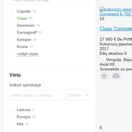
Capello
Conspeed 6-75C 
Claas
Diamant
1083
10
Dominoni
QUASAR
2188
Conspeed
Claas Conspee
Geringhoff
2388
Corio
Kaiman
MHS
L-series
Conspeed 6
27 900 €
Be PV
Kemper
4408
Jaguar
Rock
HORIZON
608
Conspeed 8
Corio 670 C
Kukurūzų pjauna
Krone
4412
Orbis
S978
PCA
C-series
Champion
KMS
2017
Eilių skaičius
6
rodyti visas
Sunspeed
SL
RD
EasyCollect
MDD-200
SFH
CX
Drago GT
OptiCorn
8244
Corn Champion
Orbis 450
Vengrija, Baja
ROTA DISC
FX
Drago SR6
Orbis 600
Axiál Kft.
NH
Orbis 750
Susisiekite su pa
Vieta
Orbis 900
Ieškoti spindulyje
Lietuva
Europa
kita
Vokietija
6
Lenkija
Ukraina