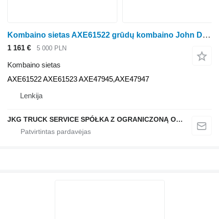
Kombaino sietas AXE61522 grūdų kombaino John Deere T660
1 161 €
5 000 PLN
Kombaino sietas
AXE61522 AXE61523 AXE47945,AXE47947
Lenkija
JKG TRUCK SERVICE SPÓŁKA Z OGRANICZONĄ ODPOWIEDZIALNOŚCIĄ