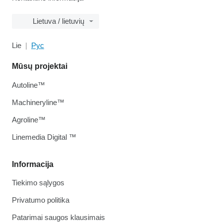
Lietuva / lietuvių
Lie
Рус
Mūsų projektai
Autoline™
Machineryline™
Agroline™
Linemedia Digital ™
Informacija
Tiekimo sąlygos
Privatumo politika
Patarimai saugos klausimais