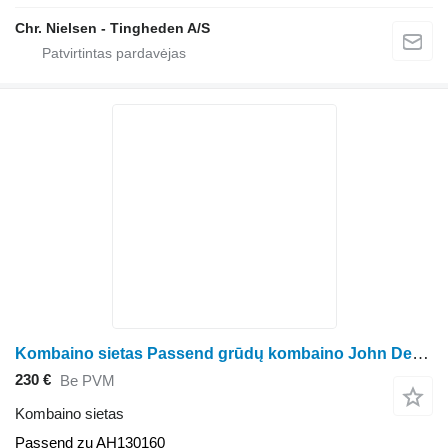
Chr. Nielsen - Tingheden A/S
Kombaino sietas Passend grūdų kombaino John Deere 9400 Maximizer9450950095109550CTSCTS II
230 €
Be PVM
Kombaino sietas
Passend zu AH130160