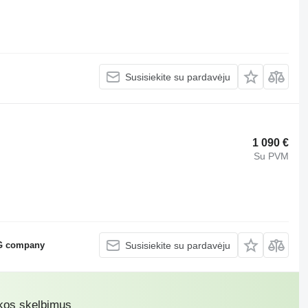
Susisiekite su pardavėju
1 090 €
Su PVM
KG company
Susisiekite su pardavėju
ikos skelbimus