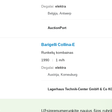
Degalai
elektra
Belgija, Antwerp
AuctionPort
Barigelli Collina-E
Runkelių kombainas
1990
1 m/h
Degalai
elektra
Austrija, Korneuburg
Lagerhaus Technik-Center GmbH & Co 
Užsiprenumeruokite naujus šios rubr