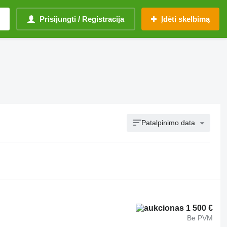
Prisijungti / Registracija
Įdėti skelbimą
Patalpinimo data
1 500 €
Be PVM