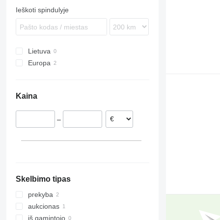
Ieškoti spindulyje
Lietuva
Europa
Belgija
Austrija
Kaina
–
Skelbimo tipas
prekyba
aukcionas
iš gamintojo