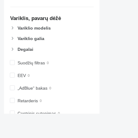
Variklis, pavarų dėžė
Variklio modelis
Variklio galia
Degalai
Suodžių filtras
EEV
„AdBlue“ bakas
Retarderis
Centrinis sutepimas
Diferencialo blokavimas