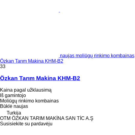
naujas moliūgų rinkimo kombainas
Özkan Tarım Makina KHM-B2
33
Özkan Tarım Makina KHM-B2
Kaina pagal užklausimą
Iš gamintojo
Moliūgų rinkimo kombainas
Būklė
naujas
Turkija
OTM ÖZKAN TARIM MAKİNA SAN TİC A.Ş
Susisiekite su pardavėju