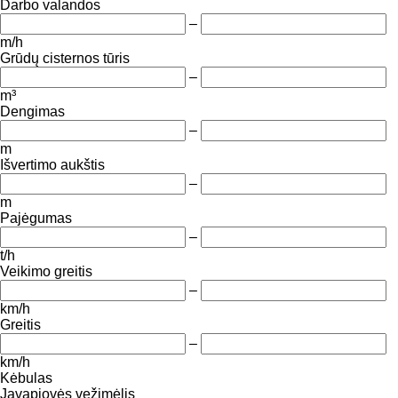
Darbo valandos
–
m/h
Grūdų cisternos tūris
–
m³
Dengimas
–
m
Išvertimo aukštis
–
m
Pajėgumas
–
t/h
Veikimo greitis
–
km/h
Greitis
–
km/h
Kėbulas
Javapjovės vežimėlis