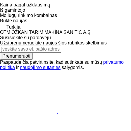
Kaina pagal užklausimą
Iš gamintojo
Moliūgų rinkimo kombainas
Būklė
naujas
Turkija
OTM ÖZKAN TARIM MAKİNA SAN TİC A.Ş
Susisiekite su pardavėju
Užsiprenumeruokite naujus šios rubrikos skelbimus
Prenumeruoti
Paspaudę čia patvirtinsite, kad sutinkate su mūsų
privatumo
politika
ir
naudojimo sutarties
sąlygomis.