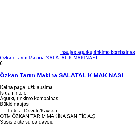
naujas agurkų rinkimo kombainas
Özkan Tarım Makina SALATALIK MAKİNASI
8
Özkan Tarım Makina SALATALIK MAKİNASI
Kaina pagal užklausimą
Iš gamintojo
Agurkų rinkimo kombainas
Būklė
naujas
Turkija, Develi /Kayseri
OTM ÖZKAN TARIM MAKİNA SAN TİC A.Ş
Susisiekite su pardavėju