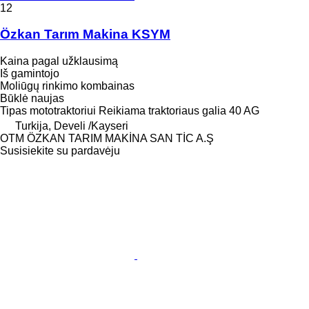
12
Özkan Tarım Makina KSYM
Kaina pagal užklausimą
Iš gamintojo
Moliūgų rinkimo kombainas
Būklė
naujas
Tipas
mototraktoriui
Reikiama traktoriaus galia
40 AG
Turkija, Develi /Kayseri
OTM ÖZKAN TARIM MAKİNA SAN TİC A.Ş
Susisiekite su pardavėju