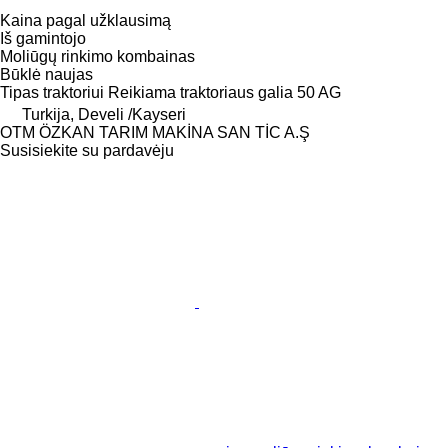
Kaina pagal užklausimą
Iš gamintojo
Moliūgų rinkimo kombainas
Būklė
naujas
Tipas
traktoriui
Reikiama traktoriaus galia
50 AG
Turkija, Develi /Kayseri
OTM ÖZKAN TARIM MAKİNA SAN TİC A.Ş
Susisiekite su pardavėju