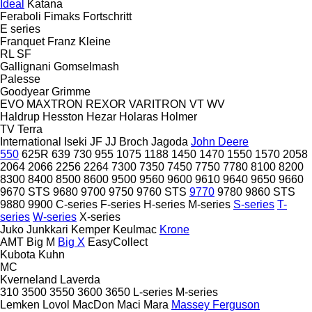
Ideal
Katana
Feraboli
Fimaks
Fortschritt
E series
Franquet
Franz Kleine
RL
SF
Gallignani
Gomselmash
Palesse
Goodyear
Grimme
EVO
MAXTRON
REXOR
VARITRON
VT
WV
Haldrup
Hesston
Hezar
Holaras
Holmer
TV
Terra
International
Iseki
JF
JJ Broch
Jagoda
John Deere
550
625R
639
730
955
1075
1188
1450
1470
1550
1570
2058
2064
2066
2256
2264
7300
7350
7450
7750
7780
8100
8200
8300
8400
8500
8600
9500
9560
9600
9610
9640
9650
9660
9670 STS
9680
9700
9750
9760 STS
9770
9780
9860 STS
9880
9900
C-series
F-series
H-series
M-series
S-series
T-
series
W-series
X-series
Juko
Junkkari
Kemper
Keulmac
Krone
AMT
Big M
Big X
EasyCollect
Kubota
Kuhn
MC
Kverneland
Laverda
310
3500
3550
3600
3650
L-series
M-series
Lemken
Lovol
MacDon
Maci
Mara
Massey Ferguson