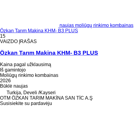
naujas moliūgų rinkimo kombainas
Özkan Tarım Makina KHM- B3 PLUS
15
VAIZDO ĮRAŠAS
Özkan Tarım Makina KHM- B3 PLUS
Kaina pagal užklausimą
Iš gamintojo
Moliūgų rinkimo kombainas
2026
Būklė
naujas
Turkija, Develi /Kayseri
OTM ÖZKAN TARIM MAKİNA SAN TİC A.Ş
Susisiekite su pardavėju