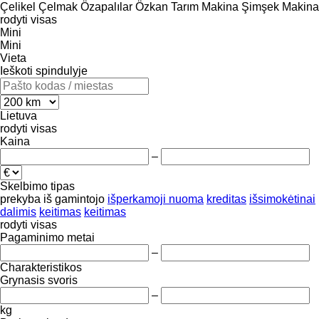
Çelikel
Çelmak
Özapalılar
Özkan Tarım Makina
Şimşek Makina
rodyti visas
Mini
Mini
Vieta
Ieškoti spindulyje
Lietuva
rodyti visas
Kaina
–
Skelbimo tipas
prekyba
iš gamintojo
išperkamoji nuoma
kreditas
išsimokėtinai
dalimis
keitimas
keitimas
rodyti visas
Pagaminimo metai
–
Charakteristikos
Grynasis svoris
–
kg