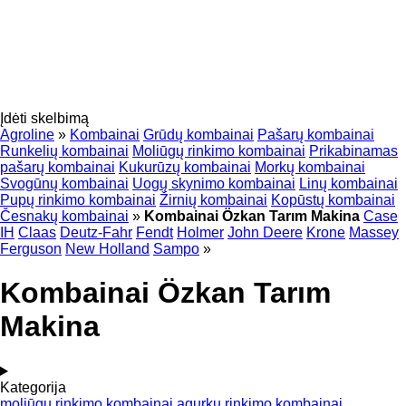
Įdėti skelbimą
Agroline
»
Kombainai
Grūdų kombainai
Pašarų kombainai
Runkelių kombainai
Moliūgų rinkimo kombainai
Prikabinamas
pašarų kombainai
Kukurūzų kombainai
Morkų kombainai
Svogūnų kombainai
Uogų skynimo kombainai
Linų kombainai
Pupų rinkimo kombainai
Žirnių kombainai
Kopūstų kombainai
Česnakų kombainai
»
Kombainai Özkan Tarım Makina
Case
IH
Claas
Deutz-Fahr
Fendt
Holmer
John Deere
Krone
Massey
Ferguson
New Holland
Sampo
»
Kombainai Özkan Tarım
Makina
Kategorija
moliūgų rinkimo kombainai
agurkų rinkimo kombainai