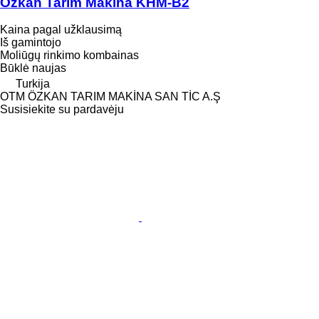
Özkan Tarım Makina KHM-B2
Kaina pagal užklausimą
Iš gamintojo
Moliūgų rinkimo kombainas
Būklė
naujas
Turkija
OTM ÖZKAN TARIM MAKİNA SAN TİC A.Ş
Susisiekite su pardavėju