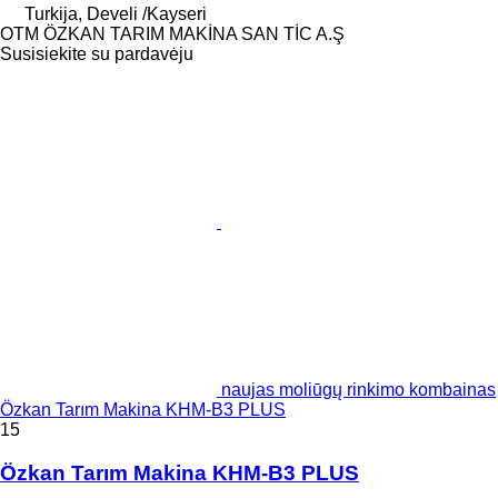
Turkija, Develi /Kayseri
OTM ÖZKAN TARIM MAKİNA SAN TİC A.Ş
Susisiekite su pardavėju
naujas moliūgų rinkimo kombainas
Özkan Tarım Makina KHM-B3 PLUS
15
Özkan Tarım Makina KHM-B3 PLUS