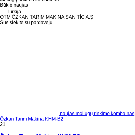
Būklė
naujas
Turkija
OTM ÖZKAN TARIM MAKİNA SAN TİC A.Ş
Susisiekite su pardavėju
naujas moliūgų rinkimo kombainas
Özkan Tarım Makina KHM-B2
21