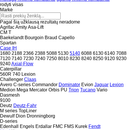
rodyti visas
Markė
Pagal šią užklausą rezultatų neradome
Agrifac
Amity
Asa-Lift
CM
T
Baekelandt
Bourgoin
Braud
Capello
Spartan
Case IH
1680
2188
2366
2388
5088
5130
5140
6088
6130
6140
7088
7120
7140
7230
7240
7250
8010
8230
8240
8250
9120
9230
9240
Axial-Flow
Caterpillar
560R
740
Lexion
Challenger
Claas
Avero
C-series
Commandor
Dominator
Evion
Jaguar
Lexion
Medion
Mega
Mercator
Orbis
PU
Trion
Tucano
Vario
Dasmesh
9100
Deutz
Deutz-Fahr
M series
TopLiner
Dewulf
Dion
Dronningborg
D-series
Edenhall
Engels
Erdallar
FMC
FMS Kurek
Fendt