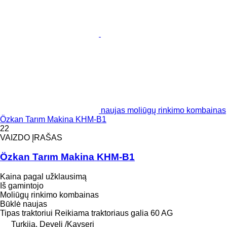
naujas moliūgų rinkimo kombainas
Özkan Tarım Makina KHM-B1
22
VAIZDO ĮRAŠAS
Özkan Tarım Makina KHM-B1
Kaina pagal užklausimą
Iš gamintojo
Moliūgų rinkimo kombainas
Būklė
naujas
Tipas
traktoriui
Reikiama traktoriaus galia
60 AG
Turkija, Develi /Kayseri