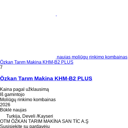
naujas moliūgų rinkimo kombainas
Özkan Tarım Makina KHM-B2 PLUS
7
Özkan Tarım Makina KHM-B2 PLUS
Kaina pagal užklausimą
Iš gamintojo
Moliūgų rinkimo kombainas
2026
Būklė
naujas
Turkija, Develi /Kayseri
OTM ÖZKAN TARIM MAKİNA SAN TİC A.Ş
Susisiekite su pardavėju