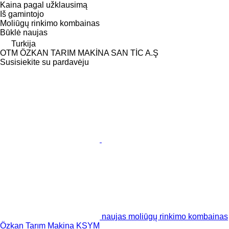
Kaina pagal užklausimą
Iš gamintojo
Moliūgų rinkimo kombainas
Būklė
naujas
Turkija
OTM ÖZKAN TARIM MAKİNA SAN TİC A.Ş
Susisiekite su pardavėju
naujas moliūgų rinkimo kombainas
Özkan Tarım Makina KSYM