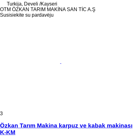
Turkija, Develi /Kayseri
OTM ÖZKAN TARIM MAKİNA SAN TİC A.Ş
Susisiekite su pardavėju
3
Özkan Tarım Makina karpuz ve kabak makinası
K-KM