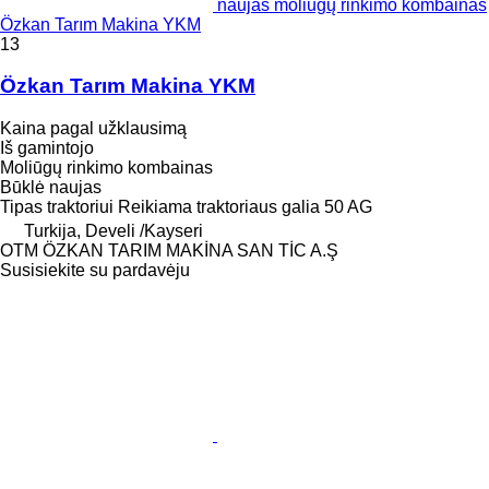
naujas moliūgų rinkimo kombainas
Özkan Tarım Makina YKM
13
Özkan Tarım Makina YKM
Kaina pagal užklausimą
Iš gamintojo
Moliūgų rinkimo kombainas
Būklė
naujas
Tipas
traktoriui
Reikiama traktoriaus galia
50 AG
Turkija, Develi /Kayseri
OTM ÖZKAN TARIM MAKİNA SAN TİC A.Ş
Susisiekite su pardavėju