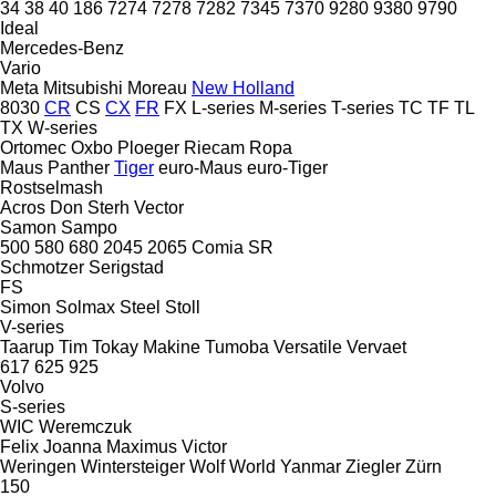
34
38
40
186
7274
7278
7282
7345
7370
9280
9380
9790
Ideal
Mercedes-Benz
Vario
Meta
Mitsubishi
Moreau
New Holland
8030
CR
CS
CX
FR
FX
L-series
M-series
T-series
TC
TF
TL
TX
W-series
Ortomec
Oxbo
Ploeger
Riecam
Ropa
Maus
Panther
Tiger
euro-Maus
euro-Tiger
Rostselmash
Acros
Don
Sterh
Vector
Samon
Sampo
500
580
680
2045
2065
Comia
SR
Schmotzer
Serigstad
FS
Simon
Solmax Steel
Stoll
V-series
Taarup
Tim
Tokay Makine
Tumoba
Versatile
Vervaet
617
625
925
Volvo
S-series
WIC
Weremczuk
Felix
Joanna
Maximus
Victor
Weringen
Wintersteiger
Wolf
World
Yanmar
Ziegler
Zürn
150