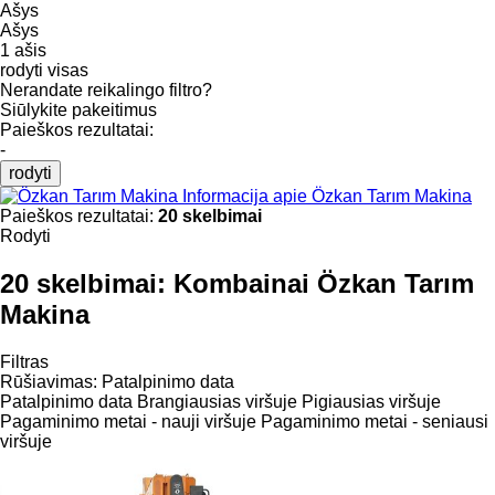
Ašys
Ašys
1 ašis
rodyti visas
Nerandate reikalingo filtro?
Siūlykite pakeitimus
Paieškos rezultatai:
-
rodyti
Informacija apie Özkan Tarım Makina
Paieškos rezultatai:
20 skelbimai
Rodyti
20 skelbimai:
Kombainai Özkan Tarım
Makina
Filtras
Rūšiavimas
:
Patalpinimo data
Patalpinimo data
Brangiausias viršuje
Pigiausias viršuje
Pagaminimo metai - nauji viršuje
Pagaminimo metai - seniausi
viršuje