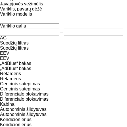
Javapjovės vežimėlis
Variklis, pavarų dėžė
Variklio modelis
Variklio galia
–
AG
Suodžių filtras
Suodžių filtras
EEV
EEV
„AdBlue“ bakas
„AdBlue“ bakas
Retarderis
Retarderis
Centrinis sutepimas
Centrinis sutepimas
Diferencialo blokavimas
Diferencialo blokavimas
Kabina
Autonominis šildytuvas
Autonominis šildytuvas
Kondicionierius
Kondicionierius