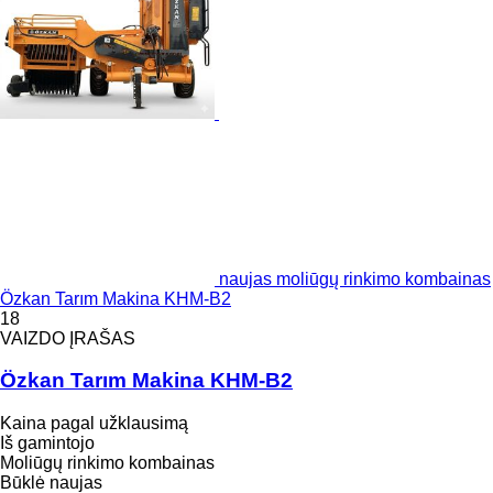
naujas moliūgų rinkimo kombainas
Özkan Tarım Makina KHM-B2
18
VAIZDO ĮRAŠAS
Özkan Tarım Makina KHM-B2
Kaina pagal užklausimą
Iš gamintojo
Moliūgų rinkimo kombainas
Būklė
naujas