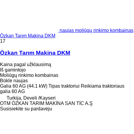
naujas moliūgų rinkimo kombainas
Özkan Tarım Makina DKM
17
Özkan Tarım Makina DKM
Kaina pagal užklausimą
Iš gamintojo
Moliūgų rinkimo kombainas
Būklė
naujas
Galia
60 AG (44.1 kW)
Tipas
traktoriui
Reikiama traktoriaus
galia
60 AG
Turkija, Develi /Kayseri
OTM ÖZKAN TARIM MAKİNA SAN TİC A.Ş
Susisiekite su pardavėju