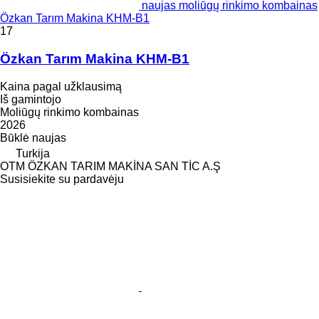
naujas moliūgų rinkimo kombainas
Özkan Tarım Makina KHM-B1
17
Özkan Tarım Makina KHM-B1
Kaina pagal užklausimą
Iš gamintojo
Moliūgų rinkimo kombainas
2026
Būklė
naujas
Turkija
OTM ÖZKAN TARIM MAKİNA SAN TİC A.Ş
Susisiekite su pardavėju