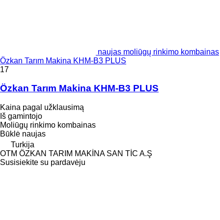
naujas moliūgų rinkimo kombainas
Özkan Tarım Makina KHM-B3 PLUS
17
Özkan Tarım Makina KHM-B3 PLUS
Kaina pagal užklausimą
Iš gamintojo
Moliūgų rinkimo kombainas
Būklė
naujas
Turkija
OTM ÖZKAN TARIM MAKİNA SAN TİC A.Ş
Susisiekite su pardavėju