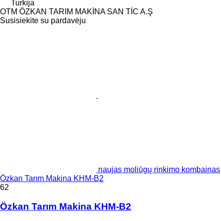
Turkija
OTM ÖZKAN TARIM MAKİNA SAN TİC A.Ş
Susisiekite su pardavėju
naujas moliūgų rinkimo kombainas
Özkan Tarım Makina KHM-B2
62
Özkan Tarım Makina KHM-B2