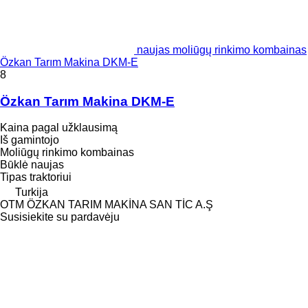
naujas moliūgų rinkimo kombainas
Özkan Tarım Makina DKM-E
8
Özkan Tarım Makina DKM-E
Kaina pagal užklausimą
Iš gamintojo
Moliūgų rinkimo kombainas
Būklė
naujas
Tipas
traktoriui
Turkija
OTM ÖZKAN TARIM MAKİNA SAN TİC A.Ş
Susisiekite su pardavėju