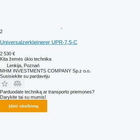
2
Universalzerkleinerer UPR-7,5-C
2 530 €
Kita žemės ūkio technika
Lenkija, Poznań
MHM INVESTMENTS COMPANY Sp.z o.o.
Susisiekite su pardavėju
Parduodate techniką ar transporto priemones?
Darykite tai su mumis!
Įdėti skelbimą