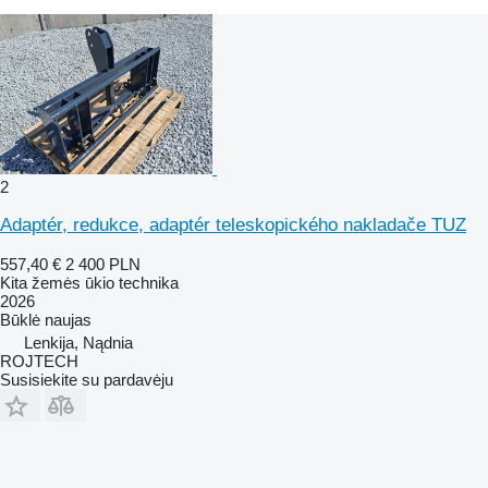
2
Adaptér, redukce, adaptér teleskopického nakladače TUZ
557,40 €
2 400 PLN
Kita žemės ūkio technika
2026
Būklė
naujas
Lenkija, Nądnia
ROJTECH
Susisiekite su pardavėju