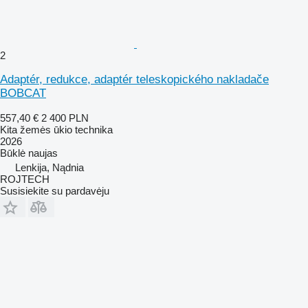
2
Adaptér, redukce, adaptér teleskopického nakladače
BOBCAT
557,40 €
2 400 PLN
Kita žemės ūkio technika
2026
Būklė
naujas
Lenkija, Nądnia
ROJTECH
Susisiekite su pardavėju