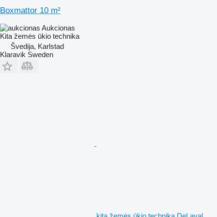
Boxmattor 10 m²
Aukcionas
Kita žemės ūkio technika
Švedija, Karlstad
Klaravik Sweden
kita žemės ūkio technika DeLaval