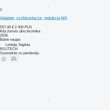
2
Adapter, szybkozłącze, redukcja MX
557,40 €
2 400 PLN
Kita žemės ūkio technika
2026
Būklė
naujas
Lenkija, Nądnia
ROJTECH
Susisiekite su pardavėju