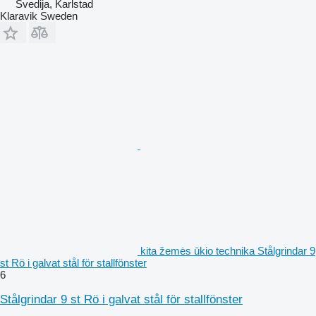
Švedija, Karlstad
Klaravik Sweden
kita žemės ūkio technika Stålgrindar 9
st Rö i galvat stål för stallfönster
6
Stålgrindar 9 st Rö i galvat stål för stallfönster