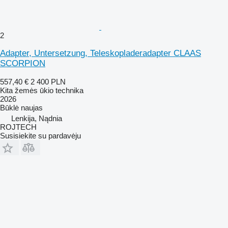
2
Adapter, Untersetzung, Teleskopladeradapter CLAAS
SCORPION
557,40 €
2 400 PLN
Kita žemės ūkio technika
2026
Būklė
naujas
Lenkija, Nądnia
ROJTECH
Susisiekite su pardavėju