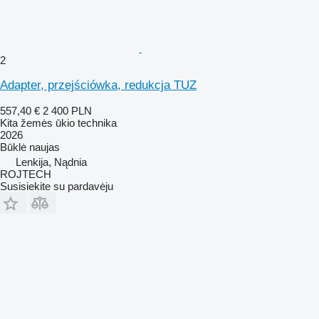
2
Adapter, przejściówka, redukcja TUZ
557,40 €
2 400 PLN
Kita žemės ūkio technika
2026
Būklė
naujas
Lenkija, Nądnia
ROJTECH
Susisiekite su pardavėju