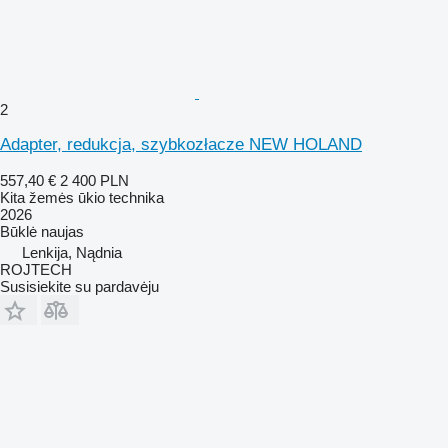
2
Adapter, redukcja, szybkozłacze NEW HOLAND
557,40 €
2 400 PLN
Kita žemės ūkio technika
2026
Būklė
naujas
Lenkija, Nądnia
ROJTECH
Susisiekite su pardavėju