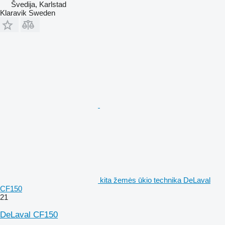
Švedija, Karlstad
Klaravik Sweden
kita žemės ūkio technika DeLaval
CF150
21
DeLaval CF150