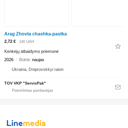
Arag Zhovta chashka-pastka
2,72 €
140 UAH
Kenkėjų atbaidymo priemonė
2026
Būklė
naujas
Ukraina, Dniprovskkyi raion
TOV VKP "ServisPak"