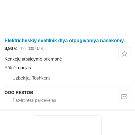
Elektricheskiy svetilnik dlya otpugivaniya nasekomyh (lovushka dlya
8,90 €
122 000 UZS
Kenkėjų atbaidymo priemonė
Būklė
naujas
Uzbekija, Toshkent
OOO RESTOB