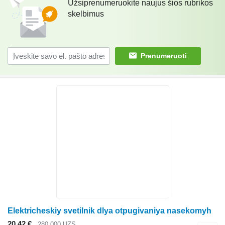
Užsiprenumeruokite naujus šios rubrikos
skelbimus
Prenumeruoti
Elektricheskiy svetilnik dlya otpugivaniya nasekomyh
20,42 €
280 000 UZS