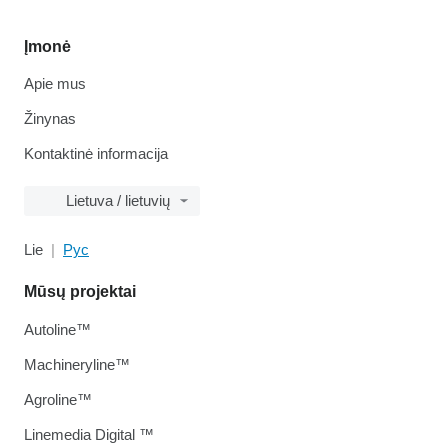
Įmonė
Apie mus
Žinynas
Kontaktinė informacija
Lietuva / lietuvių
Lie
Рус
Mūsų projektai
Autoline™
Machineryline™
Agroline™
Linemedia Digital ™