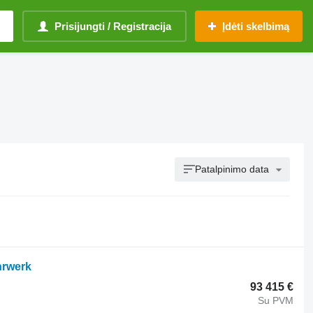
Prisijungti / Registracija
Įdėti skelbimą
Patalpinimo data
hrwerk
93 415 €
Su PVM