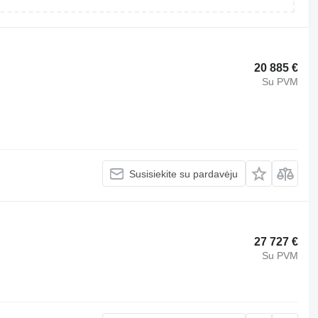
20 885 €
Su PVM
Susisiekite su pardavėju
27 727 €
Su PVM