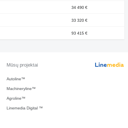
34 490 €
33 320 €
93 415 €
Mūsų projektai
Autoline™
Machineryline™
Agroline™
Linemedia Digital ™