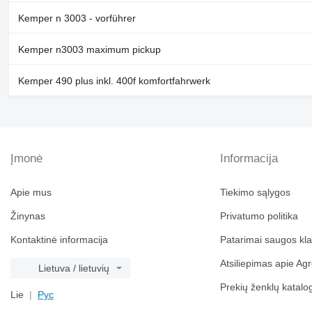
Kemper n 3003 - vorführer
Kemper n3003 maximum pickup
Kemper 490 plus inkl. 400f komfortfahrwerk
Įmonė
Informacija
Apie mus
Tiekimo sąlygos
Žinynas
Privatumo politika
Kontaktinė informacija
Patarimai saugos kl
Atsiliepimas apie Agr
Lietuva / lietuvių
Prekių ženklų katalo
Lie
Рус