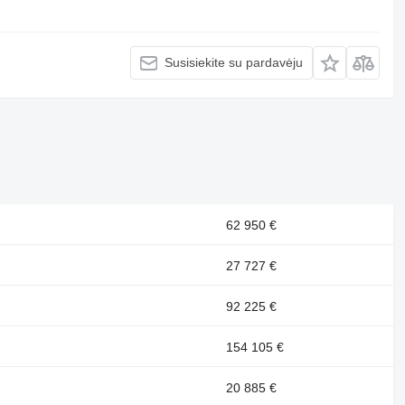
Susisiekite su pardavėju
62 950 €
27 727 €
92 225 €
154 105 €
20 885 €