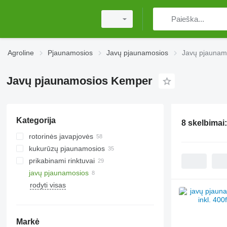
Agroline
Pjaunamosios
Javų pjaunamosios
Javų pjaunam
Javų pjaunamosios Kemper
Kategorija
8 skelbimai
rotorinės javapjovės
kukurūzų pjaunamosios
prikabinami rinktuvai
javų pjaunamosios
rodyti visas
Markė