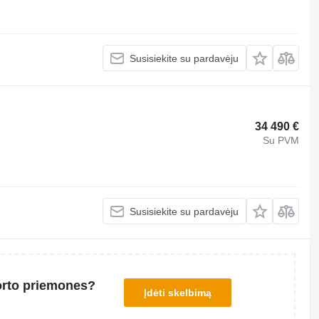
Susisiekite su pardavėju
34 490 €
Su PVM
Susisiekite su pardavėju
orto priemones?
Įdėti skelbimą