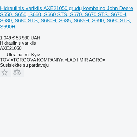
Hidraulinis variklis AXE21050 grūdų kombaino John Deere
S550, S650, S660, S660 STS, S670, S670 STS, S670H,
S680, S680 STS, S680H, S685, S685H, S690, S690 STS,
S690H
1 049 €
53 980 UAH
Hidraulinis variklis
AXE21050
Ukraina, m. Kyiv
TOV «TORGOVA KOMPANIYa «LAD I MIR AGRO»
Susisiekite su pardavėju