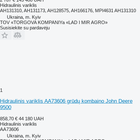
Hidraulinis variklis
AH131310, AH131173, AH128575, AH166176, MPI4631 AH131310
Ukraina, m. Kyiv
TOV «TORGOVA KOMPANIYa «LAD I MIR AGRO»
Susisiekite su pardavėju
1
Hidraulinis variklis AA73606 grūdų kombaino John Deere
9500
858,70 €
44 180 UAH
Hidraulinis variklis
AA73606
Ukraina, m. Kyiv