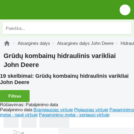
Atsarginės dalys
Atsarginės dalys John Deere
Hidrau
Grūdų kombainų hidraulinis varikliai
John Deere
19 skelbimai:
Grūdų kombainų hidraulinis varikliai
John Deere
Filtras
Rūšiavimas
:
Patalpinimo data
Patalpinimo data
Brangiausias viršuje
Pigiausias viršuje
Pagaminimo
metai - nauji viršuje
Pagaminimo metai - seniausi viršuje