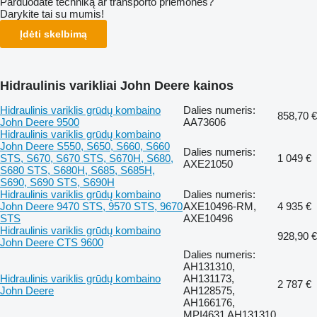
Parduodate techniką ar transporto priemones?
Darykite tai su mumis!
Įdėti skelbimą
Hidraulinis varikliai John Deere kainos
Hidraulinis variklis grūdų kombaino
Dalies numeris:
858,70 €
John Deere 9500
AA73606
Hidraulinis variklis grūdų kombaino
John Deere S550, S650, S660, S660
Dalies numeris:
STS, S670, S670 STS, S670H, S680,
1 049 €
AXE21050
S680 STS, S680H, S685, S685H,
S690, S690 STS, S690H
Hidraulinis variklis grūdų kombaino
Dalies numeris:
John Deere 9470 STS, 9570 STS, 9670
AXE10496-RM,
4 935 €
STS
AXE10496
Hidraulinis variklis grūdų kombaino
928,90 €
John Deere CTS 9600
Dalies numeris:
AH131310,
Hidraulinis variklis grūdų kombaino
AH131173,
2 787 €
John Deere
AH128575,
AH166176,
MPI4631 AH131310