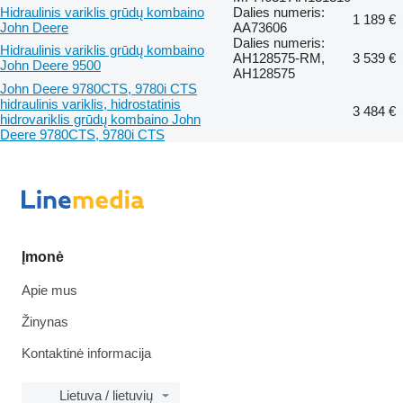
Hidraulinis variklis grūdų kombaino
Dalies numeris:
1 189 €
John Deere
AA73606
Dalies numeris:
Hidraulinis variklis grūdų kombaino
AH128575-RM,
3 539 €
John Deere 9500
AH128575
John Deere 9780CTS, 9780i CTS
hidraulinis variklis, hidrostatinis
3 484 €
hidrovariklis grūdų kombaino John
Deere 9780CTS, 9780i CTS
Įmonė
Apie mus
Žinynas
Kontaktinė informacija
Lietuva / lietuvių