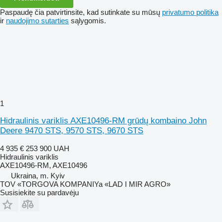
Paspaudę čia patvirtinsite, kad sutinkate su mūsų
privatumo politika
ir
naudojimo sutarties
sąlygomis.
1
Hidraulinis variklis AXE10496-RM grūdų kombaino John
Deere 9470 STS, 9570 STS, 9670 STS
4 935 €
253 900 UAH
Hidraulinis variklis
AXE10496-RM, AXE10496
Ukraina, m. Kyiv
TOV «TORGOVA KOMPANIYa «LAD I MIR AGRO»
Susisiekite su pardavėju