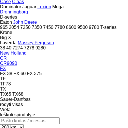
Case
Claas
Dominator
Jaguar
Lexion
Mega
Dronningborg
D-series
Eaton
John Deere
965
2054
7250
7350
7450
7780
8600
9500
9780
T-series
Krone
Big X
Laverda
Massey Ferguson
38
40
7274
7278
9280
New Holland
CR
CR9090
FX
FX 38
FX 60
FX 375
TF
TF78
TX
TX65
TX68
Sauer-Danfoss
rodyti visas
Vieta
Ieškoti spindulyje