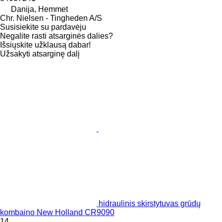
Danija, Hemmet
Chr. Nielsen - Tingheden A/S
Susisiekite su pardavėju
Negalite rasti atsarginės dalies?
Išsiųskite užklausą dabar!
Užsakyti atsarginę dalį
hidraulinis skirstytuvas grūdų
kombaino New Holland CR9090
14