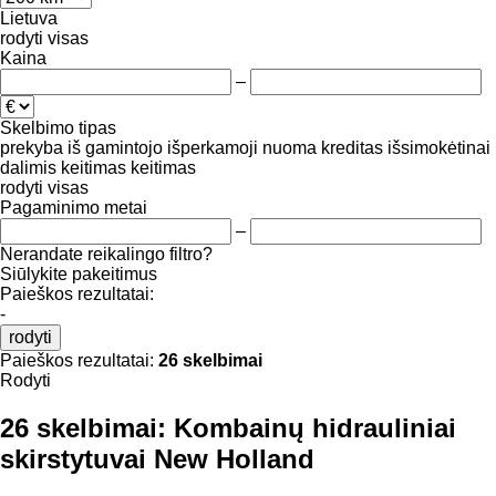
Lietuva
rodyti visas
Kaina
–
Skelbimo tipas
prekyba
iš gamintojo
išperkamoji nuoma
kreditas
išsimokėtinai
dalimis
keitimas
keitimas
rodyti visas
Pagaminimo metai
–
Nerandate reikalingo filtro?
Siūlykite pakeitimus
Paieškos rezultatai:
-
rodyti
Paieškos rezultatai:
26 skelbimai
Rodyti
26 skelbimai:
Kombainų hidrauliniai
skirstytuvai New Holland