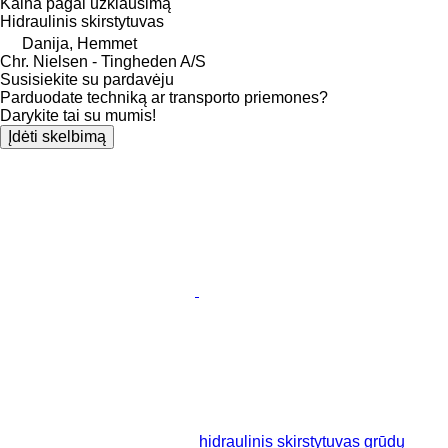
Kaina pagal užklausimą
Hidraulinis skirstytuvas
Danija, Hemmet
Chr. Nielsen - Tingheden A/S
Susisiekite su pardavėju
Parduodate techniką ar transporto priemones?
Darykite tai su mumis!
Įdėti skelbimą
hidraulinis skirstytuvas grūdų