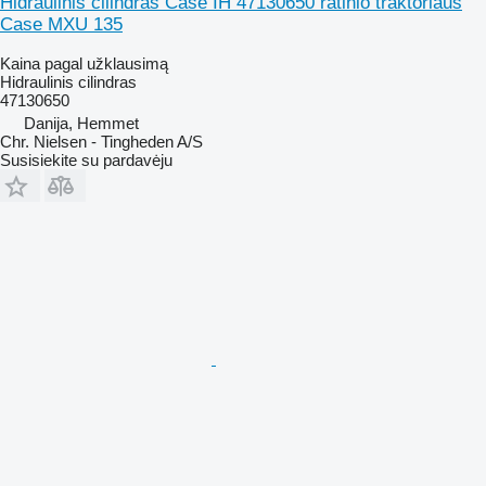
Hidraulinis cilindras Case IH 47130650 ratinio traktoriaus
Case MXU 135
Kaina pagal užklausimą
Hidraulinis cilindras
47130650
Danija, Hemmet
Chr. Nielsen - Tingheden A/S
Susisiekite su pardavėju