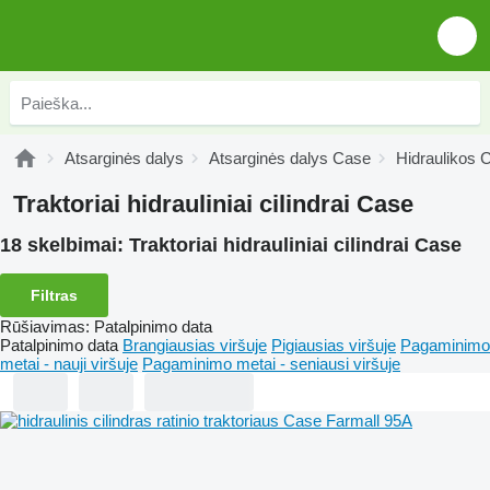
Atsarginės dalys
Atsarginės dalys Case
Hidraulikos 
Traktoriai hidrauliniai cilindrai Case
18 skelbimai:
Traktoriai hidrauliniai cilindrai Case
Filtras
Rūšiavimas
:
Patalpinimo data
Patalpinimo data
Brangiausias viršuje
Pigiausias viršuje
Pagaminimo
metai - nauji viršuje
Pagaminimo metai - seniausi viršuje