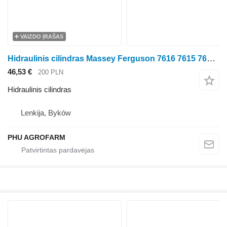
VAIZDO ĮRAŠAS
Hidraulinis cilindras Massey Ferguson 7616 7615 7618 parts, ersatzteile, pieces ratinio traktoriaus Massey Ferguson 7616 7615 7618
46,53 €
200 PLN
Hidraulinis cilindras
Lenkija, Byków
PHU AGROFARM