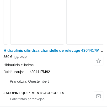
Hidraulinis cilindras chandelle de relevage 4304417M92 ratinio traktoriaus Massey Ferguson 6400 7400 7600
360 €
Be PVM
Hidraulinis cilindras
Būklė
naujas
4304417M92
Prancūzija, Questembert
JACOPIN EQUIPEMENTS AGRICOLES