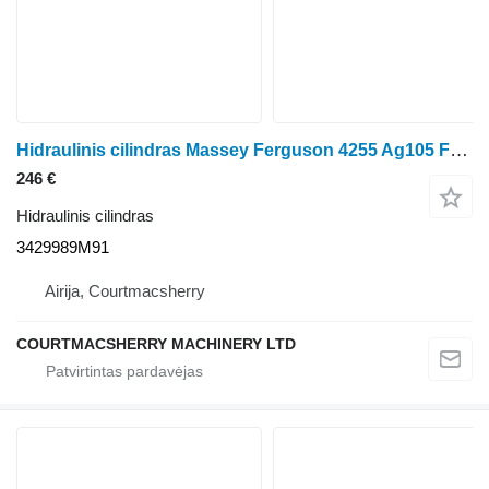
Hidraulinis cilindras Massey Ferguson 4255 Ag105 Front Axle Steering Cylinder 3429989m91 3429989M91 ratinio traktoriaus
246 €
Hidraulinis cilindras
3429989M91
Airija, Courtmacsherry
COURTMACSHERRY MACHINERY LTD