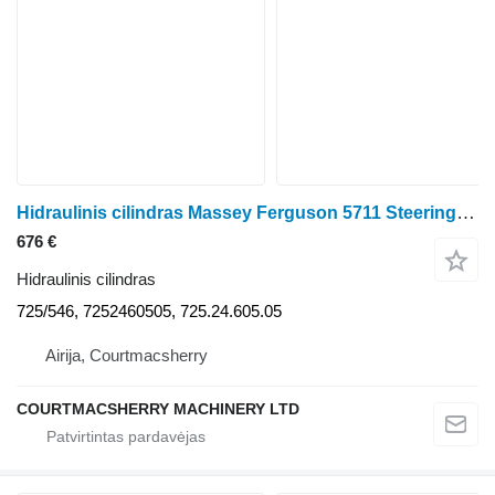
Hidraulinis cilindras Massey Ferguson 5711 Steering Cylinder Ram 725/546, 7252460505, 725.24.605.05 ratinio traktoriaus
676 €
Hidraulinis cilindras
725/546, 7252460505, 725.24.605.05
Airija, Courtmacsherry
COURTMACSHERRY MACHINERY LTD