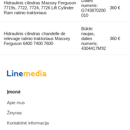
Dalies
Hidraulinis cilindras Massey Ferguson
numeris:
7719s, 7722, 7724, 7726 Lift Cylinder
360 €
G743870200
Ram ratinio traktoriaus
010
Būklė:
Hidraulinis cilindras chandelle de
naujas,
relevage ratinio traktoriaus Massey
dalies
360 €
Ferguson 6400 7400 7600
numeris:
4304417M92
Įmonė
Apie mus
Žinynas
Kontaktinė informacija