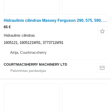
Hidraulinis cilindras Massey Ferguson 290, 575, 590, 265, 690 Steering Cylinder 1605121m91, 3773711m91 ratinio traktoriaus
65 €
Hidraulinis cilindras
1605121, 1605121M91, 3773711M91
Airija, Courtmacsherry
COURTMACSHERRY MACHINERY LTD