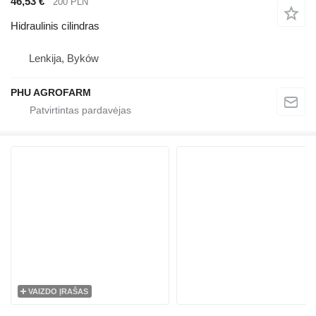
46,53 €
200 PLN
Hidraulinis cilindras
Lenkija, Byków
PHU AGROFARM
VAIZDO ĮRAŠAS