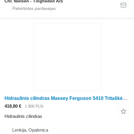
Chr. Nielsen - Tingheden A/S
Hidraulinis cilindras Massey Ferguson 5410 Tritaškės pakabos cilindras 4302693M95 ratinio traktoriaus Massey Ferguson 5410
418,80 €
1 800 PLN
Hidraulinis cilindras
Lenkija, Opalenica