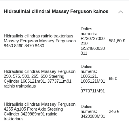
Hidrauliniai cilindrai Massey Ferguson kainos
Dalies
numeris:
Hidraulinis cilindras ratinio traktoriaus
R730727000
Massey Ferguson Massey Fergusson
581,60 €
210
8450 8460 8470 8480
G924860030
011
Dalies
Hidraulinis cilindras Massey Ferguson
numeris:
290, 575, 590, 265, 690 Steering
1605121,
65 €
Cylinder 1605121m91, 3773711m91
1605121M91
ratinio traktoriaus
,
3773711M91
Hidraulinis cilindras Massey Ferguson
Dalies
4255 Ag105 Front Axle Steering
numeris:
246 €
Cylinder 3429989m91 ratinio
3429989M91
traktoriaus