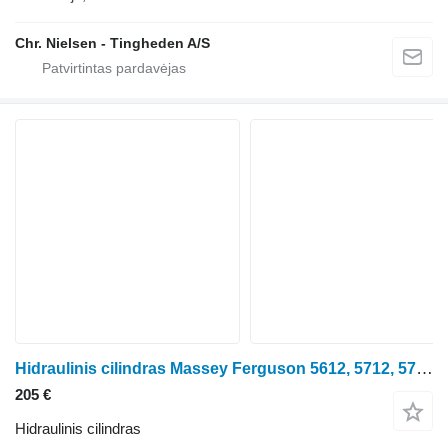
Chr. Nielsen - Tingheden A/S
Hidraulinis cilindras Massey Ferguson 5612, 5712, 5713, 5613 Levelling Box 4307017m91 4307017M91 ratinio traktoriaus Massey Ferguson 5612, 5712, 5713, 5613
205 €
Hidraulinis cilindras