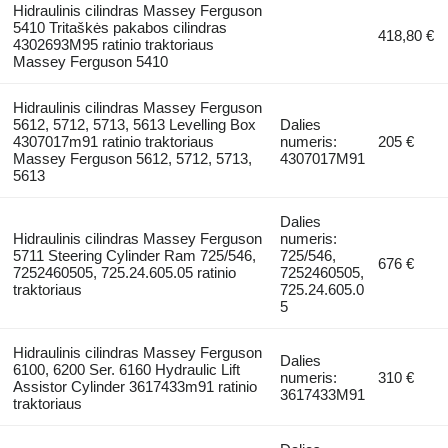
Hidraulinis cilindras Massey Ferguson
5410 Tritaškės pakabos cilindras
418,80 €
4302693M95 ratinio traktoriaus
Massey Ferguson 5410
Hidraulinis cilindras Massey Ferguson
5612, 5712, 5713, 5613 Levelling Box
Dalies
4307017m91 ratinio traktoriaus
numeris:
205 €
Massey Ferguson 5612, 5712, 5713,
4307017M91
5613
Dalies
Hidraulinis cilindras Massey Ferguson
numeris:
5711 Steering Cylinder Ram 725/546,
725/546,
676 €
7252460505, 725.24.605.05 ratinio
7252460505,
traktoriaus
725.24.605.0
5
Hidraulinis cilindras Massey Ferguson
Dalies
6100, 6200 Ser. 6160 Hydraulic Lift
numeris:
310 €
Assistor Cylinder 3617433m91 ratinio
3617433M91
traktoriaus