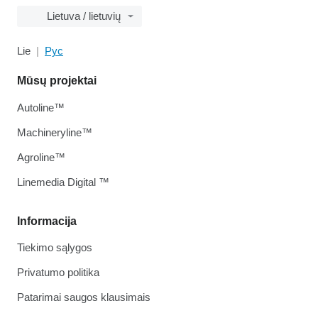
Lietuva / lietuvių
Lie
Рус
Mūsų projektai
Autoline™
Machineryline™
Agroline™
Linemedia Digital ™
Informacija
Tiekimo sąlygos
Privatumo politika
Patarimai saugos klausimais