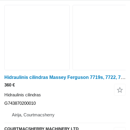
Hidraulinis cilindras Massey Ferguson 7719s, 7722, 7724, 7726 Lift Cylinder Ram G743870200010 ratinio traktoriaus
360 €
Hidraulinis cilindras
G743870200010
Airija, Courtmacsherry
COURTMACSHERRY MACHINERY LTD