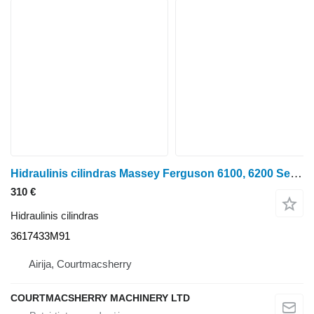
Hidraulinis cilindras Massey Ferguson 6100, 6200 Ser. 6160 Hydraulic Lift Assistor Cylinder 3617433m91 3617433M91 ratinio traktoriaus
310 €
Hidraulinis cilindras
3617433M91
Airija, Courtmacsherry
COURTMACSHERRY MACHINERY LTD