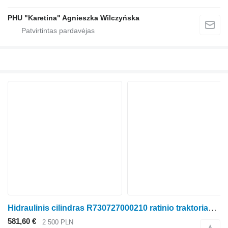
PHU "Karetina" Agnieszka Wilczyńska
Hidraulinis cilindras R730727000210 ratinio traktoriaus Massey Ferguson Massey Fergusson 8450 8460 8470 8480
581,60 €
2 500 PLN