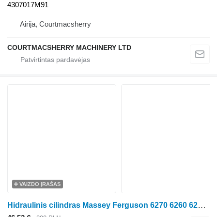
4307017M91
Airija, Courtmacsherry
COURTMACSHERRY MACHINERY LTD
VAIZDO ĮRAŠAS
Hidraulinis cilindras Massey Ferguson 6270 6260 6280 parts, ersatzteile, pieces ratinio traktoriaus Massey Ferguson 6270 6260 6280