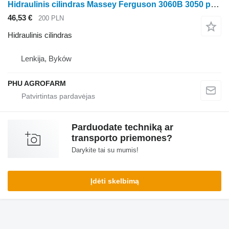
Hidraulinis cilindras Massey Ferguson 3060B 3050 parts, ersatzteile, pieces ratinio traktoriaus Massey Ferguson 3060B 3050
46,53 €
200 PLN
Hidraulinis cilindras
Lenkija, Byków
PHU AGROFARM
Parduodate techniką ar
transporto priemones?
Darykite tai su mumis!
Įdėti skelbimą