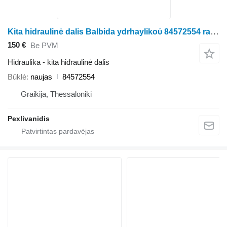
Kita hidraulinė dalis Balbίda ydrhaylikoύ 84572554 ratinio traktoriaus New Holland
150 €
Be PVM
Hidraulika - kita hidraulinė dalis
Būklė
naujas
84572554
Graikija, Thessaloniki
Pexlivanidis