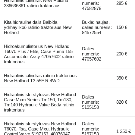
Hidraulinis cilindras New Holland
numeris:
285 €
336636861 ratinio traktoriaus
47582878
Kita hidraulinė dalis Balbίda
Būklė: naujas,
ydrhaylikoύ ratinio traktoriaus New
dalies numeris:
150 €
Holland
84572554
Hidroakumuliatorius New Holland
Dalies
T6070 Plus / Elite, Case Puma 155
numeris:
200 €
Accumulator Assy 47057602 ratinio
47057602
traktoriaus
Hidraulinis cilindras ratinio traktoriaus
350 €
New Holland T3.55F R.4WD
Hidraulinis skirstytuvas New Holland
Dalies
Case Mxm Series Tm150, Tm130,
numeris:
820 €
Tm140 Hydraulic Valve Body ratinio
5195158
traktoriaus
Hidraulinis skirstytuvas New Holland
Dalies
T6070, Tsa, Case Mxu, Hydraulic
numeris:
1 250 €
Control Valve 5197153, 48076047
5197153,