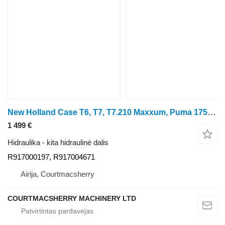
New Holland Case T6, T7, T7.210 Maxxum, Puma 175, Hydraulic Manifold 8414219 R917000197 ratinio traktoriaus
1 499 €
Hidraulika - kita hidraulinė dalis
R917000197, R917004671
Airija, Courtmacsherry
COURTMACSHERRY MACHINERY LTD