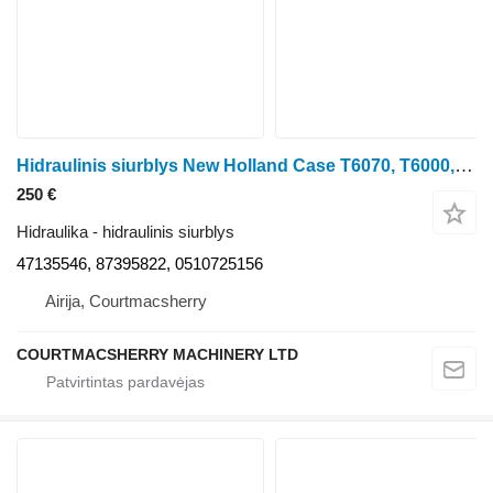
Hidraulinis siurblys New Holland Case T6070, T6000, Tsa Hydraulic Pump 47135546, 87395822 ratinio traktoriaus T6070
250 €
Hidraulika - hidraulinis siurblys
47135546, 87395822, 0510725156
Airija, Courtmacsherry
COURTMACSHERRY MACHINERY LTD