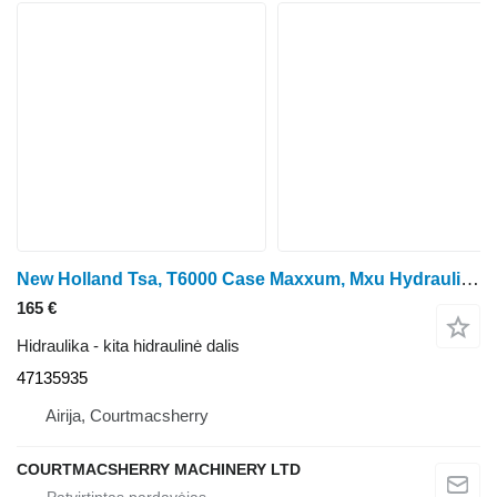
New Holland Tsa, T6000 Case Maxxum, Mxu Hydraulic Manifold 47135935 ratinio traktoriaus New Holland Tsa
165 €
Hidraulika - kita hidraulinė dalis
47135935
Airija, Courtmacsherry
COURTMACSHERRY MACHINERY LTD