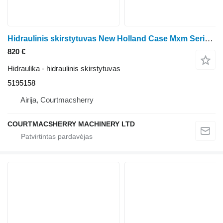
Hidraulinis skirstytuvas New Holland Case Mxm Series Tm150, Tm130, Tm140 Hydraulic Valve Body 5195158 ratinio traktoriaus
820 €
Hidraulika - hidraulinis skirstytuvas
5195158
Airija, Courtmacsherry
COURTMACSHERRY MACHINERY LTD