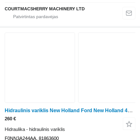
COURTMACSHERRY MACHINERY LTD
Hidraulinis variklis New Holland Ford New Holland 40 And Ts Series Steering Motor, Valve F0nn3a24 F0NN3A244AA ratinio traktoriaus
260 €
Hidraulika - hidraulinis variklis
F0NN3A244AA, 81863600