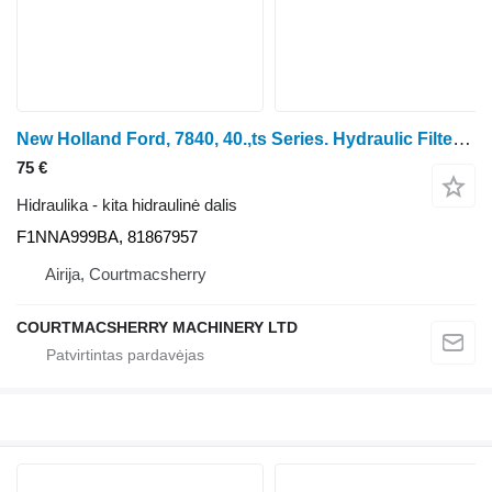
New Holland Ford, 7840, 40.,ts Series. Hydraulic Filter Housing F1NNA999BA ratinio traktoriaus
75 €
Hidraulika - kita hidraulinė dalis
F1NNA999BA, 81867957
Airija, Courtmacsherry
COURTMACSHERRY MACHINERY LTD