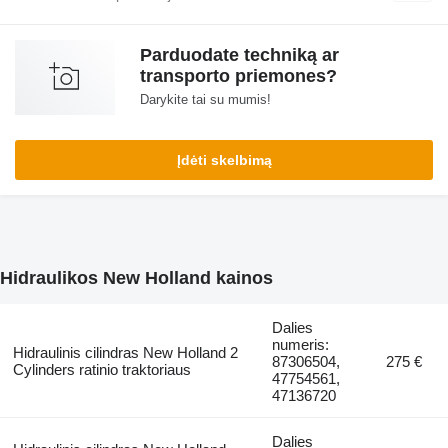
Parduodate techniką ar
transporto priemones?
Darykite tai su mumis!
Įdėti skelbimą
Hidraulikos New Holland kainos
Dalies
numeris:
Hidraulinis cilindras New Holland 2
87306504,
275 €
Cylinders ratinio traktoriaus
47754561,
47136720
Dalies