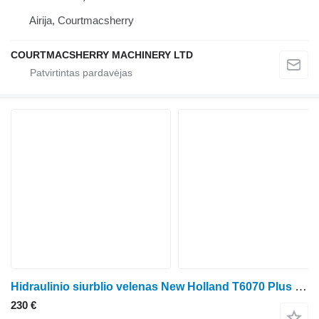
Airija, Courtmacsherry
COURTMACSHERRY MACHINERY LTD
Hidraulinio siurblio velenas New Holland T6070 Plus / Elite, Case Maxxum 110 Rockshaft 520mm T47 5188863 ratinio traktoriaus
230 €