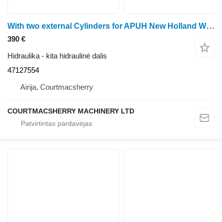
With two external Cylinders for APUH New Holland With two external Cylinders for APUH 47127554 traktoriaus
390 €
Hidraulika - kita hidraulinė dalis
47127554
Airija, Courtmacsherry
COURTMACSHERRY MACHINERY LTD