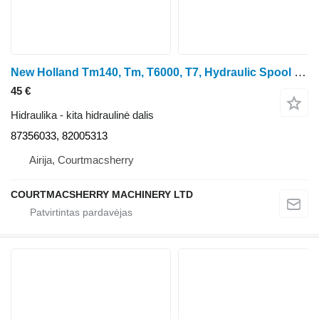
New Holland Tm140, Tm, T6000, T7, Hydraulic Spool Coupling 87356033, 8200531 ratinio traktoriaus
45 €
Hidraulika - kita hidraulinė dalis
87356033, 82005313
Airija, Courtmacsherry
COURTMACSHERRY MACHINERY LTD