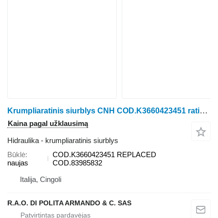
Krumpliaratinis siurblys CNH COD.K3660423451 ratinio traktoriaus New Holland
Kaina pagal užklausimą
Hidraulika - krumpliaratinis siurblys
Būklė
COD.K3660423451 REPLACED
naujas
COD.83985832
Italija, Cingoli
R.A.O. DI POLITA ARMANDO & C. SAS