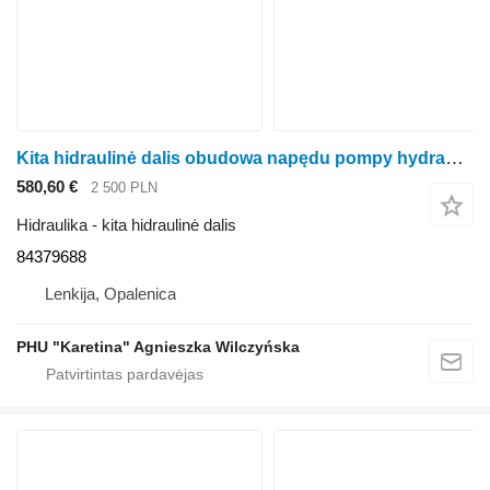
Kita hidraulinė dalis obudowa napędu pompy hydraulicznej 84379688 ratinio traktoriaus New Holland T8
580,60 €
2 500 PLN
Hidraulika - kita hidraulinė dalis
84379688
Lenkija, Opalenica
PHU "Karetina" Agnieszka Wilczyńska