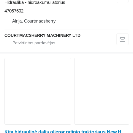
Hidraulika - hidroakumuliatorius
47057602
Airija, Courtmacsherry
COURTMACSHERRY MACHINERY LTD
Kita hidraulinė dalis olierør ratinio traktoriaus New Holland 8670