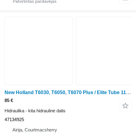
New Holland T6030, T6050, T6070 Plus / Elite Tube 113l/min 47134925 ratinio traktoriaus
85 €
Hidraulika - kita hidraulinė dalis
47134925
Airija, Courtmacsherry