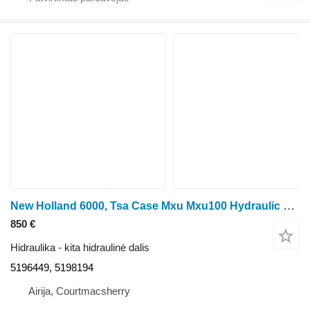
New Holland 6000, Tsa Case Mxu Mxu100 Hydraulic Filter Manifold 5196449, 519 5196449, 5198194 ratinio traktoriaus
850 €
Hidraulika - kita hidraulinė dalis
5196449, 5198194
Airija, Courtmacsherry