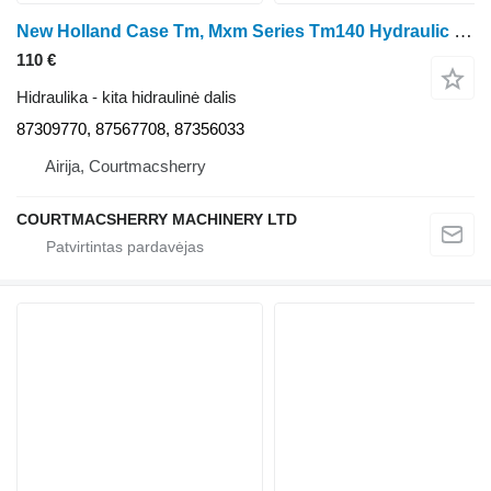
New Holland Case Tm, Mxm Series Tm140 Hydraulic Control Cable 87309770, 8735 ratinio traktoriaus
110 €
Hidraulika - kita hidraulinė dalis
87309770, 87567708, 87356033
Airija, Courtmacsherry
COURTMACSHERRY MACHINERY LTD