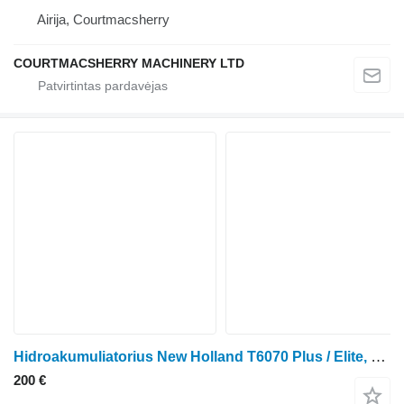
Airija, Courtmacsherry
COURTMACSHERRY MACHINERY LTD
Hidroakumuliatorius New Holland T6070 Plus / Elite, Case Puma 155 Accumulator Assy 47057602 ratinio traktoriaus
200 €