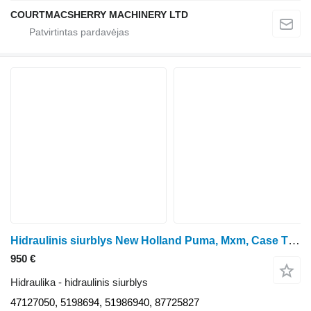
COURTMACSHERRY MACHINERY LTD
Hidraulinis siurblys New Holland Puma, Mxm, Case T6070, Mxu Series Hydraulic Pump 51986940 47127050 ratinio traktoriaus
950 €
Hidraulika - hidraulinis siurblys
47127050, 5198694, 51986940, 87725827