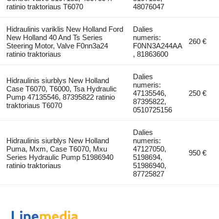
ratinio traktoriaus T6070
48076047
Hidraulinis variklis New Holland Ford
Dalies
New Holland 40 And Ts Series
numeris:
260 €
Steering Motor, Valve F0nn3a24
F0NN3A244AA
ratinio traktoriaus
, 81863600
Dalies
Hidraulinis siurblys New Holland
numeris:
Case T6070, T6000, Tsa Hydraulic
47135546,
250 €
Pump 47135546, 87395822 ratinio
87395822,
traktoriaus T6070
0510725156
Dalies
Hidraulinis siurblys New Holland
numeris:
Puma, Mxm, Case T6070, Mxu
47127050,
950 €
Series Hydraulic Pump 51986940
5198694,
ratinio traktoriaus
51986940,
87725827