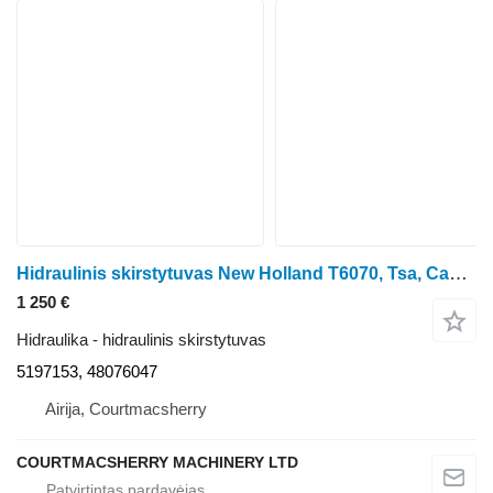
Hidraulinis skirstytuvas New Holland T6070, Tsa, Case Mxu, Hydraulic Control Valve 5197153, 48076047 ratinio traktoriaus T6070
1 250 €
Hidraulika - hidraulinis skirstytuvas
5197153, 48076047
Airija, Courtmacsherry
COURTMACSHERRY MACHINERY LTD