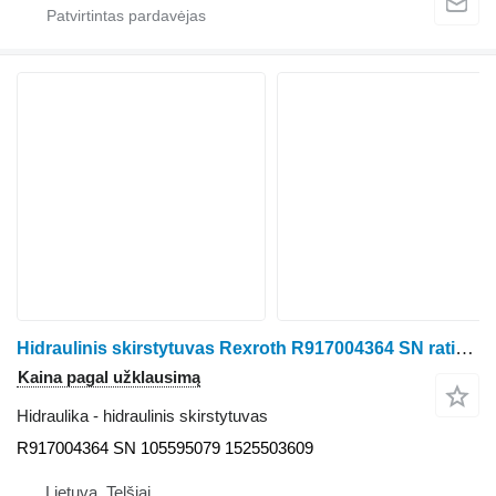
Hidraulinis skirstytuvas Rexroth R917004364 SN ratinio traktoriaus Claas Arion 530
Kaina pagal užklausimą
Hidraulika - hidraulinis skirstytuvas
R917004364 SN 105595079 1525503609
Lietuva, Telšiai