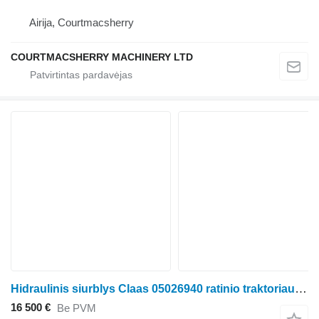
Airija, Courtmacsherry
COURTMACSHERRY MACHINERY LTD
Hidraulinis siurblys Claas 05026940 ratinio traktoriaus Claas Xerion/Axion/CLAAS
16 500 €
Be PVM