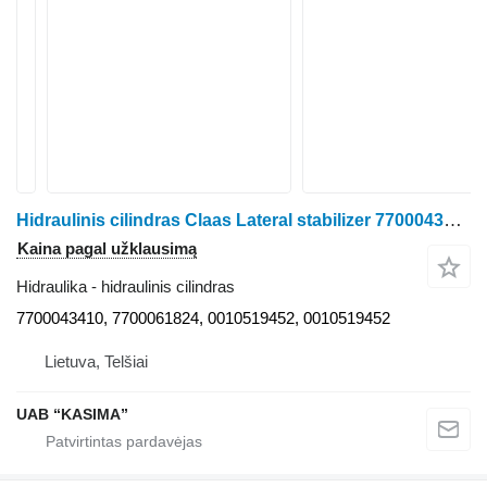
Hidraulinis cilindras Claas Lateral stabilizer 7700043410 ratinio traktoriaus Claas Arion 530
Kaina pagal užklausimą
Hidraulika - hidraulinis cilindras
7700043410, 7700061824, 0010519452, 0010519452
Lietuva, Telšiai
UAB “KASIMA”