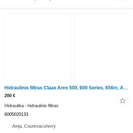
Hidraulinis filtras Claas Ares 500, 600 Series, 656rc, Arion 500, 600, Hydraulic Filter 60 6005020133 ratinio traktoriaus Claas Ares 656RC
200 €
Hidraulika - hidraulinis filtras
6005020133
Airija, Courtmacsherry