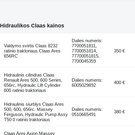
Hidraulikos Claas kainos
Dalies numeris:
Valdymo svirtis Claas 8232
7700051811,
ratinio traktoriaus Claas Ares
7700051814,
350 €
656RC
77700051815,
7700045359
Hidraulinis cilindras Claas
Renault Ares 500, 600 Series,
Dalies numeris:
400 €
656rc, Hydraulic Lift Cylinder
6005029892
600 ratinio traktoriaus
Hidraulinis siurblys Claas Ares
500, 600, 656rc. Massey
Dalies numeris:
380 €
Ferguson, Hydraulic Pump Assy
0510665491
T50 0 ratinio traktoriaus
Claas Ares Axion Massey