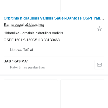
Orbitinis hidraulinis variklis Sauer-Danfoss OSPF ratinio traktoriaus Claas Arion 530
Kaina pagal užklausimą
Hidraulika - orbitinis hidraulinis variklis
OSPF 160 LS 150G5113 331B0468
Lietuva, Telšiai
UAB “KASIMA”