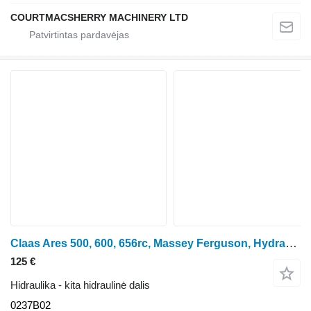
COURTMACSHERRY MACHINERY LTD
Claas Ares 500, 600, 656rc, Massey Ferguson, Hydraulic Lift Arm Lh 600 0237B02 ratinio traktoriaus
125 €
Hidraulika - kita hidraulinė dalis
0237B02