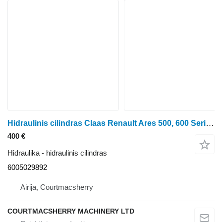
Hidraulinis cilindras Claas Renault Ares 500, 600 Series, 656rc, Hydraulic Lift Cylinder 600 6005029892 ratinio traktoriaus
400 €
Hidraulika - hidraulinis cilindras
6005029892
Airija, Courtmacsherry
COURTMACSHERRY MACHINERY LTD