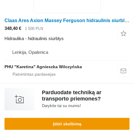
Claas Ares Axion Massey Ferguson hidraulinis siurblys ratinio traktoriaus Massey Ferguson Ares Axion
348,40 €
1 500 PLN
Hidraulika - hidraulinis siurblys
Lenkija, Opalenica
PHU "Karetina" Agnieszka Wilczyńska
Parduodate techniką ar
transporto priemones?
Darykite tai su mumis!
Įdėti skelbimą