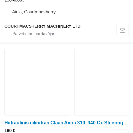
Airija, Courtmacsherry
COURTMACSHERRY MACHINERY LTD
Hidraulinis cilindras Claas Axos 310, 340 Cx Steering Ram Cylinder Car642026, 0011375450,434 434.000006 ratinio traktoriaus
190 €