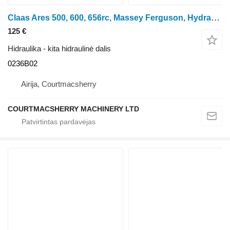
Claas Ares 500, 600, 656rc, Massey Ferguson, Hydraulic Lift Arm Rh 600 0236B02 ratinio traktoriaus
125 €
Hidraulika - kita hidraulinė dalis
0236B02
Airija, Courtmacsherry
COURTMACSHERRY MACHINERY LTD