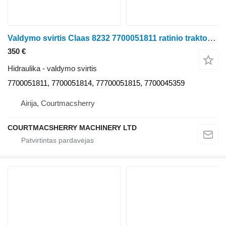
Valdymo svirtis Claas 8232 7700051811 ratinio traktoriaus Claas Ares 656RC
350 €
Hidraulika - valdymo svirtis
7700051811, 7700051814, 77700051815, 7700045359
Airija, Courtmacsherry
COURTMACSHERRY MACHINERY LTD