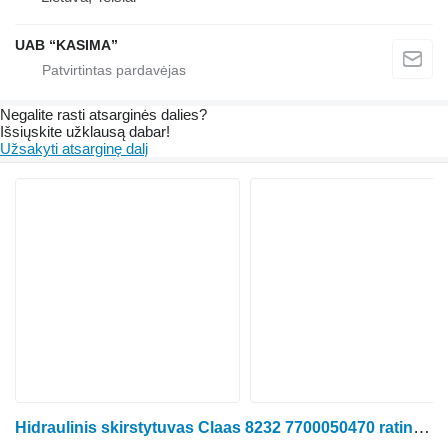
UAB “KASIMA”
Negalite rasti atsarginės dalies?
Išsiųskite užklausą dabar!
Užsakyti atsarginę dalį
Hidraulinis skirstytuvas Claas 8232 7700050470 ratinio traktoriaus Claas Ares 656RC