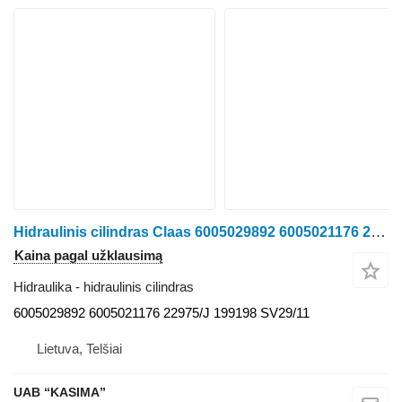
Hidraulinis cilindras Claas 6005029892 6005021176 22975/J 199198 SV29/11 ratinio traktoriaus Claas Arion 530
Kaina pagal užklausimą
Hidraulika - hidraulinis cilindras
6005029892 6005021176 22975/J 199198 SV29/11
Lietuva, Telšiai
UAB “KASIMA”