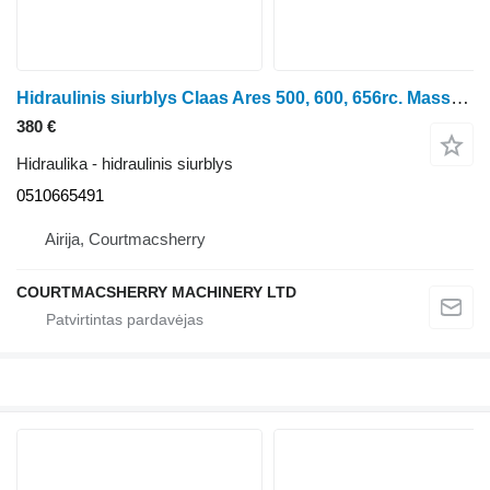
Hidraulinis siurblys Claas Ares 500, 600, 656rc. Massey Ferguson, Hydraulic Pump Assy T50 0 0510665491 ratinio traktoriaus
380 €
Hidraulika - hidraulinis siurblys
0510665491
Airija, Courtmacsherry
COURTMACSHERRY MACHINERY LTD