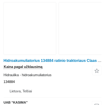
Hidroakumuliatorius 134884 ratinio traktoriaus Claas Arion 530
Kaina pagal užklausimą
Hidraulika - hidroakumuliatorius
134884
Lietuva, Telšiai
UAB “KASIMA”