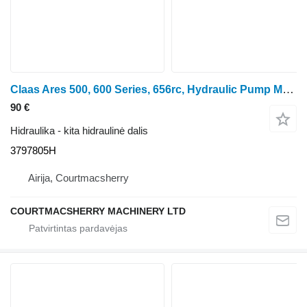
Claas Ares 500, 600 Series, 656rc, Hydraulic Pump Manifold , 6 3797805H ratinio traktoriaus
90 €
Hidraulika - kita hidraulinė dalis
3797805H
Airija, Courtmacsherry
COURTMACSHERRY MACHINERY LTD