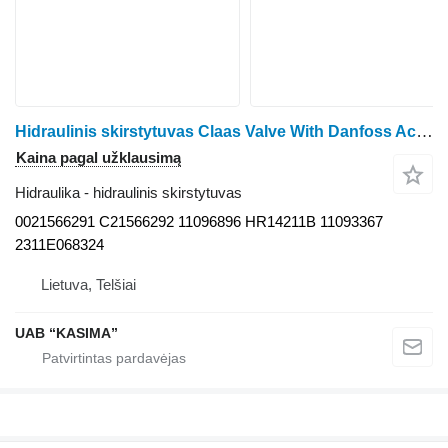
Hidraulinis skirstytuvas Claas Valve With Danfoss Actuator 0021566291 C21566292 11096896 HR14211B 11093367 2311E068324 ratinio traktoriaus Claas Arion 530
Kaina pagal užklausimą
Hidraulika - hidraulinis skirstytuvas
0021566291 C21566292 11096896 HR14211B 11093367
2311E068324
Lietuva, Telšiai
UAB “KASIMA”