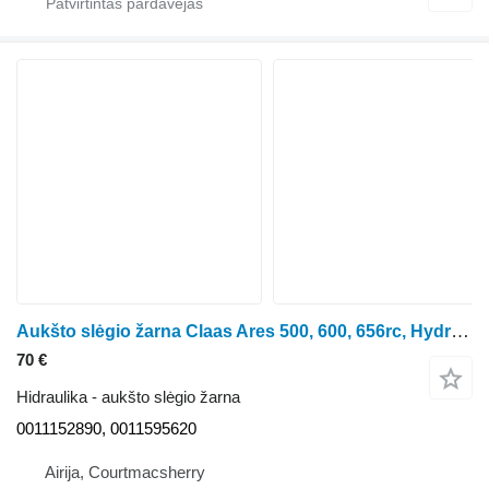
Aukšto slėgio žarna Claas Ares 500, 600, 656rc, Hydraulic Control Cable 0011152890, 001159 ratinio traktoriaus
70 €
Hidraulika - aukšto slėgio žarna
0011152890, 0011595620
Airija, Courtmacsherry