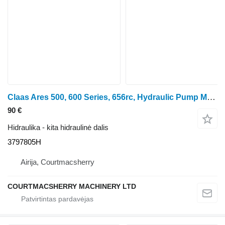
Claas Ares 500, 600 Series, 656rc, Hydraulic Pump Manifold , 6 3797805H ratinio traktoriaus
90 €
Hidraulika - kita hidraulinė dalis
3797805H
Airija, Courtmacsherry
COURTMACSHERRY MACHINERY LTD