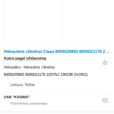
Hidraulinis cilindras Claas 6005029892 6005021176 22975/J 199198 SV29/11 ratinio traktoriaus Claas Arion 530
Kaina pagal užklausimą
Hidraulika - hidraulinis cilindras
6005029892 6005021176 22975/J 199198 SV29/11
Lietuva, Telšiai
UAB “KASIMA”