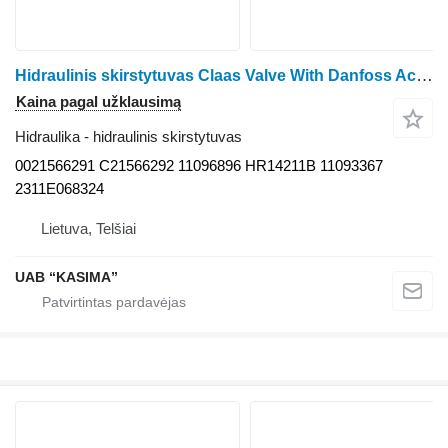
Hidraulinis skirstytuvas Claas Valve With Danfoss Actuator 0021566291 C21566292 11096896 HR14211B 11093367 2311E068324 ratinio traktoriaus Claas Arion 530
Kaina pagal užklausimą
Hidraulika - hidraulinis skirstytuvas
0021566291 C21566292 11096896 HR14211B 11093367
2311E068324
Lietuva, Telšiai
UAB “KASIMA”