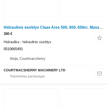
Hidraulinis siurblys Claas Ares 500, 600, 656rc. Massey Ferguson, Hydraulic Pump Assy T50 0 0510665491 ratinio traktoriaus
380 €
Hidraulika - hidraulinis siurblys
0510665491
Airija, Courtmacsherry
COURTMACSHERRY MACHINERY LTD