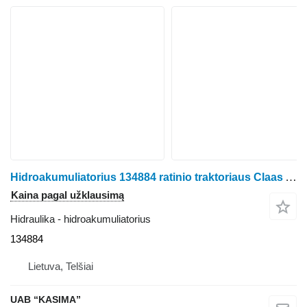
Hidroakumuliatorius 134884 ratinio traktoriaus Claas Arion 530
Kaina pagal užklausimą
Hidraulika - hidroakumuliatorius
134884
Lietuva, Telšiai
UAB “KASIMA”