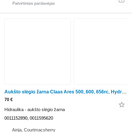
Aukšto slėgio žarna Claas Ares 500, 600, 656rc, Hydraulic Control Cable 0011152890, 001159 ratinio traktoriaus
70 €
Hidraulika - aukšto slėgio žarna
0011152890, 0011595620
Airija, Courtmacsherry