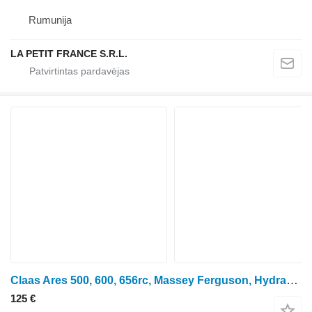
Rumunija
LA PETIT FRANCE S.R.L.
Claas Ares 500, 600, 656rc, Massey Ferguson, Hydraulic Lift Arm Rh 600 0236B02 ratinio traktoriaus
125 €