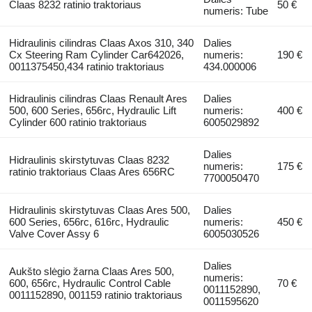
Claas 8232 ratinio traktoriaus
50 €
numeris: Tube
Hidraulinis cilindras Claas Axos 310, 340
Dalies
Cx Steering Ram Cylinder Car642026,
numeris:
190 €
0011375450,434 ratinio traktoriaus
434.000006
Hidraulinis cilindras Claas Renault Ares
Dalies
500, 600 Series, 656rc, Hydraulic Lift
numeris:
400 €
Cylinder 600 ratinio traktoriaus
6005029892
Dalies
Hidraulinis skirstytuvas Claas 8232
numeris:
175 €
ratinio traktoriaus Claas Ares 656RC
7700050470
Hidraulinis skirstytuvas Claas Ares 500,
Dalies
600 Series, 656rc, 616rc, Hydraulic
numeris:
450 €
Valve Cover Assy 6
6005030526
Dalies
Aukšto slėgio žarna Claas Ares 500,
numeris:
600, 656rc, Hydraulic Control Cable
70 €
0011152890,
0011152890, 001159 ratinio traktoriaus
0011595620