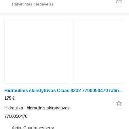
Hidraulinis skirstytuvas Claas 8232 7700050470 ratinio traktoriaus Claas Ares 656RC
175 €
Hidraulika - hidraulinis skirstytuvas
7700050470
Airija, Courtmacsherry