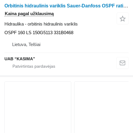
Orbitinis hidraulinis variklis Sauer-Danfoss OSPF ratinio traktoriaus Claas Arion 530
Kaina pagal užklausimą
Hidraulika - orbitinis hidraulinis variklis
OSPF 160 LS 150G5113 331B0468
Lietuva, Telšiai
UAB “KASIMA”