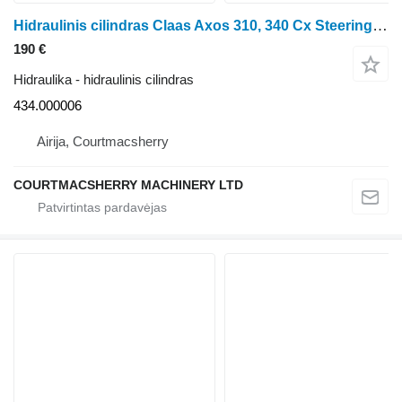
Hidraulinis cilindras Claas Axos 310, 340 Cx Steering Ram Cylinder Car642026, 0011375450,434 434.000006 ratinio traktoriaus
190 €
Hidraulika - hidraulinis cilindras
434.000006
Airija, Courtmacsherry
COURTMACSHERRY MACHINERY LTD