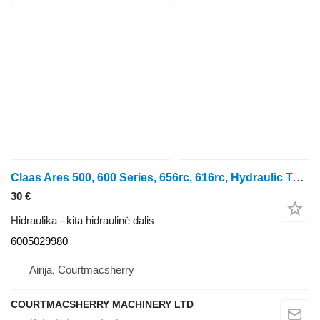
Claas Ares 500, 600 Series, 656rc, 616rc, Hydraulic Tube 6005029980 ratinio traktoriaus
30 €
Hidraulika - kita hidraulinė dalis
6005029980
Airija, Courtmacsherry
COURTMACSHERRY MACHINERY LTD