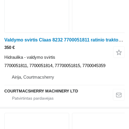
Valdymo svirtis Claas 8232 7700051811 ratinio traktoriaus Claas Ares 656RC
350 €
Hidraulika - valdymo svirtis
7700051811, 7700051814, 77700051815, 7700045359
Airija, Courtmacsherry
COURTMACSHERRY MACHINERY LTD