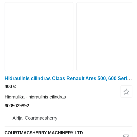
Hidraulinis cilindras Claas Renault Ares 500, 600 Series, 656rc, Hydraulic Lift Cylinder 600 6005029892 ratinio traktoriaus
400 €
Hidraulika - hidraulinis cilindras
6005029892
Airija, Courtmacsherry
COURTMACSHERRY MACHINERY LTD