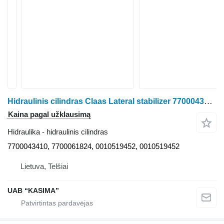
Hidraulinis cilindras Claas Lateral stabilizer 7700043410 ratinio traktoriaus Claas Arion 530
Kaina pagal užklausimą
Hidraulika - hidraulinis cilindras
7700043410, 7700061824, 0010519452, 0010519452
Lietuva, Telšiai
UAB “KASIMA”