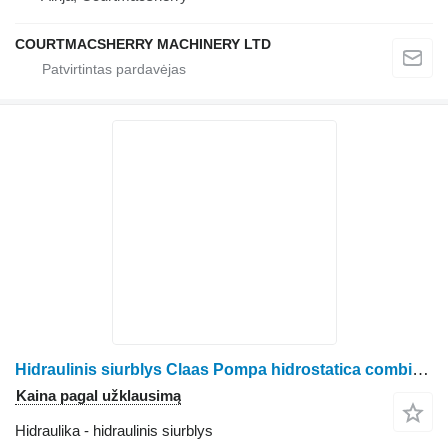
COURTMACSHERRY MACHINERY LTD
Hidraulinis siurblys Claas Pompa hidrostatica combina Dominator 96 grūdų kombaino Claas Pompa hidrostatica combina Claas Dominator 96
Kaina pagal užklausimą
Hidraulika - hidraulinis siurblys