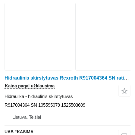
Hidraulinis skirstytuvas Rexroth R917004364 SN ratinio traktoriaus Claas Arion 530
Kaina pagal užklausimą
Hidraulika - hidraulinis skirstytuvas
R917004364 SN 105595079 1525503609
Lietuva, Telšiai
UAB “KASIMA”