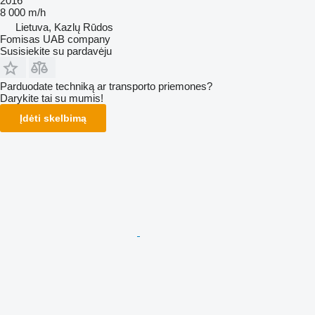
2016
8 000 m/h
Lietuva, Kazlų Rūdos
Fomisas UAB company
Susisiekite su pardavėju
Parduodate techniką ar transporto priemones?
Darykite tai su mumis!
Įdėti skelbimą