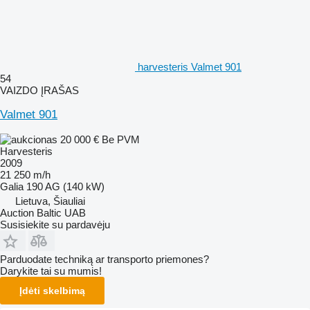
harvesteris Valmet 901
54
VAIZDO ĮRAŠAS
Valmet 901
20 000 €
Be PVM
Harvesteris
2009
21 250 m/h
Galia
190 AG (140 kW)
Lietuva, Šiauliai
Auction Baltic UAB
Susisiekite su pardavėju
Parduodate techniką ar transporto priemones?
Darykite tai su mumis!
Įdėti skelbimą