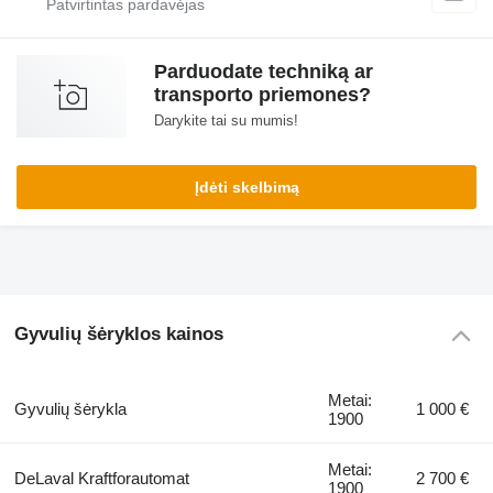
Parduodate techniką ar
transporto priemones?
Darykite tai su mumis!
Įdėti skelbimą
Gyvulių šėryklos kainos
Metai:
Gyvulių šėrykla
1 000 €
1900
Metai:
DeLaval Kraftforautomat
2 700 €
1900