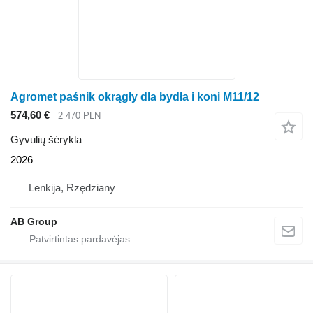
Agromet paśnik okrągły dla bydła i koni M11/12
574,60 €
2 470 PLN
Gyvulių šėrykla
2026
Lenkija, Rzędziany
AB Group