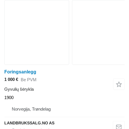
Foringsanlegg
1 000 €
Be PVM
Gyvulių šėrykla
1900
Norvegija, Trøndelag
LANDBRUKSSALG.NO AS