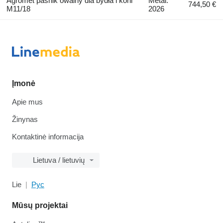
Agromet paśnik owalny dla bydła i koni
Metai:
744,50 €
M11/18
2026
Įmonė
Apie mus
Žinynas
Kontaktinė informacija
Lietuva / lietuvių
Lie
Рус
Mūsų projektai