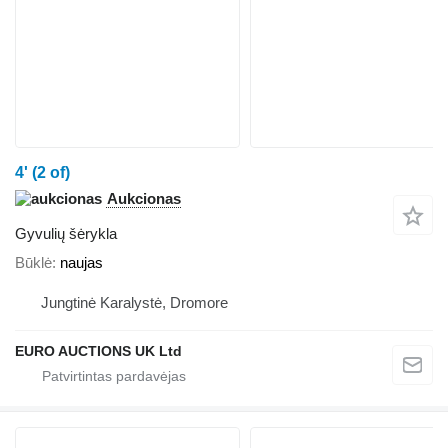
4' (2 of)
Aukcionas
Gyvulių šėrykla
Būklė
naujas
Jungtinė Karalystė, Dromore
EURO AUCTIONS UK Ltd