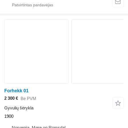
Forhekk 01
2 300 €
Be PVM
Gyvulių šėrykla
1900
Norvegija, Møre og Romsdal