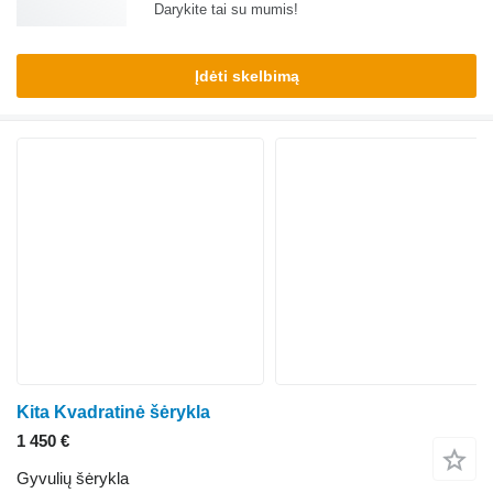
Darykite tai su mumis!
Įdėti skelbimą
Kita Kvadratinė šėrykla
1 450 €
Gyvulių šėrykla