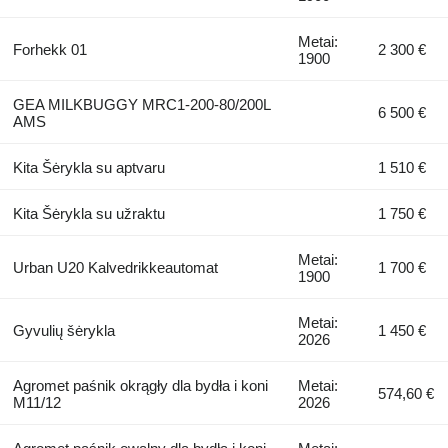
Metai:
Forhekk 01
2 300 €
1900
GEA MILKBUGGY MRC1-200-80/200L
6 500 €
AMS
Kita Šėrykla su aptvaru
1 510 €
Kita Šėrykla su užraktu
1 750 €
Metai:
Urban U20 Kalvedrikkeautomat
1 700 €
1900
Metai:
Gyvulių šėrykla
1 450 €
2026
Agromet paśnik okrągły dla bydła i koni
Metai:
574,60 €
M11/12
2026