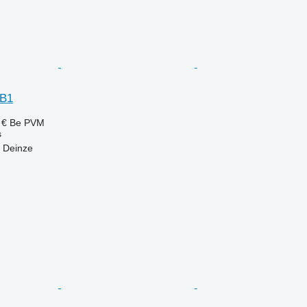
1B1
 €
Be PVM
s
t Deinze