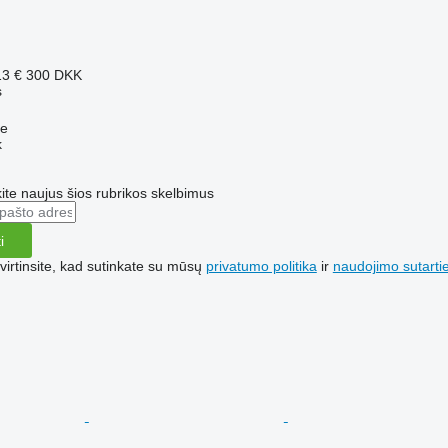
13 €
300 DKK
s
se
k
te naujus šios rubrikos skelbimus
i
irtinsite, kad sutinkate su mūsų
privatumo politika
ir
naudojimo sutarti