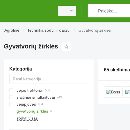
Agroline
Technika sodui ir daržui
Gyvatvorių žirklės
Gyvatvorių žirklės
Kategorija
65 skelbima
vejos traktoriai
šlaitiniai smulkintuvai
vejapjovės
gyvatvorių žirklės
asmeninės apsaugos priemonės
rodyti visas
karučiai
sekatoriai