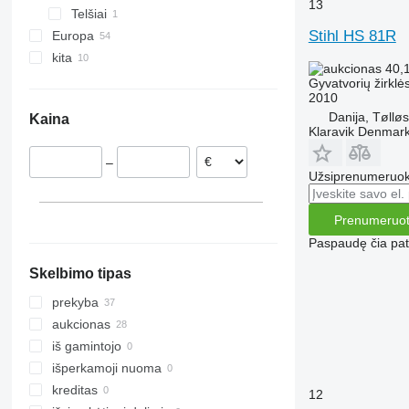
13
Telšiai
Stihl HS 81R
Europa
kita
Jungtinė Karalystė
40,
Vokietija
Kolumbija
Gyvatvorių žirklė
2010
Nyderlandai
Ukraina
Danija, Tøllø
Kaina
Ispanija
Klaravik Denmar
Prancūzija
–
Belgija
Užsiprenumeruoki
Austrija
Švedija
Prenumeruot
rodyti visas
Paspaudę čia patv
Skelbimo tipas
prekyba
aukcionas
iš gamintojo
išperkamoji nuoma
kreditas
12