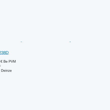
238D
 €
Be PVM
s
t Deinze