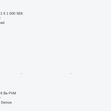
21 €
1 000 SEK
s
tad
 €
Be PVM
s
t Deinze