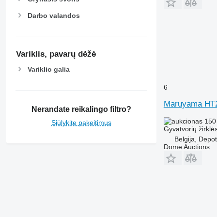
Darbo valandos
Variklis, pavarų dėžė
Variklio galia
6
Maruyama HT
Nerandate reikalingo filtro?
150
Siūlykite pakeitimus
Gyvatvorių žirklė
Belgija, Depo
Dome Auctions