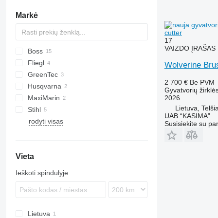
sodo tinklai
Markė
kastuvai
cutter
genėjimo žnyplės
17
lauko vazonai
VAIZDO ĮRAŠAS
Boss
šluotos
Fliegl
CK
Wolverine Brus
kauptukai
GreenTec
kiti sodininkystės įrankiai
2 700 €
Be PVM
Husqvarna
Gyvatvorių žirklė
MaxiMarin
HHE
2026
Lietuva, Telšia
Stihl
M-series
UAB “KASIMA”
rodyti visas
HS
Susisiekite su pa
Vieta
Ieškoti spindulyje
Lietuva