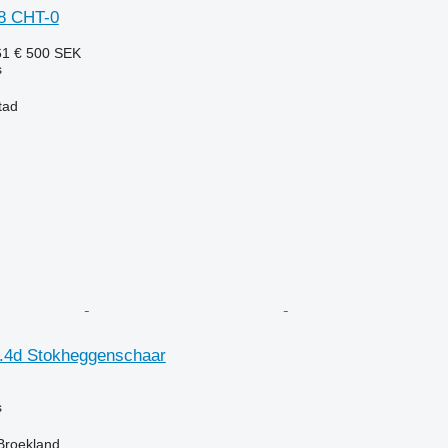
8 CHT-0
61 €
500 SEK
s
tad
.4d Stokheggenschaar
s
Broekland