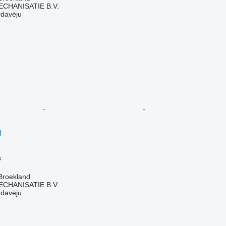
HANISATIE B.V.
rdavėju
g
s
Broekland
HANISATIE B.V.
rdavėju