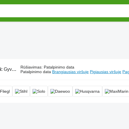
Rūšiavimas
:
Patalpinimo data
i:
Gyvatvorių žirklės
Patalpinimo data
Brangiausias viršuje
Pigiausias viršuje
Pag