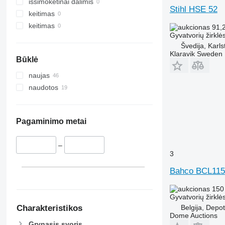
išsimokėtinai dalimis
Stihl HSE 52
keitimas
keitimas
91,
Gyvatvorių žirklė
Švedija, Karls
Klaravik Sweden
Būklė
naujas
naudotos
Pagaminimo metai
–
3
Bahco BCL115
150
Gyvatvorių žirklė
Charakteristikos
Belgija, Depo
Dome Auctions
Grynasis svoris