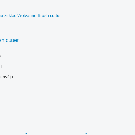
h cutter
s
i
rdavėju