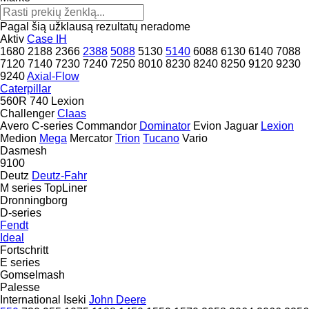
Pagal šią užklausą rezultatų neradome
Aktiv
Case IH
1680
2188
2366
2388
5088
5130
5140
6088
6130
6140
7088
7120
7140
7230
7240
7250
8010
8230
8240
8250
9120
9230
9240
Axial-Flow
Caterpillar
560R
740
Lexion
Challenger
Claas
Avero
C-series
Commandor
Dominator
Evion
Jaguar
Lexion
Medion
Mega
Mercator
Trion
Tucano
Vario
Dasmesh
9100
Deutz
Deutz-Fahr
M series
TopLiner
Dronningborg
D-series
Fendt
Ideal
Fortschritt
E series
Gomselmash
Palesse
International
Iseki
John Deere