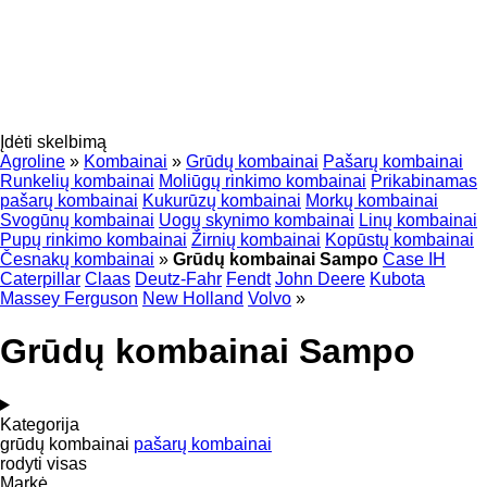
Įdėti skelbimą
Agroline
»
Kombainai
»
Grūdų kombainai
Pašarų kombainai
Runkelių kombainai
Moliūgų rinkimo kombainai
Prikabinamas
pašarų kombainai
Kukurūzų kombainai
Morkų kombainai
Svogūnų kombainai
Uogų skynimo kombainai
Linų kombainai
Pupų rinkimo kombainai
Žirnių kombainai
Kopūstų kombainai
Česnakų kombainai
»
Grūdų kombainai Sampo
Case IH
Caterpillar
Claas
Deutz-Fahr
Fendt
John Deere
Kubota
Massey Ferguson
New Holland
Volvo
»
Grūdų kombainai Sampo
Kategorija
grūdų kombainai
pašarų kombainai
rodyti visas
Markė