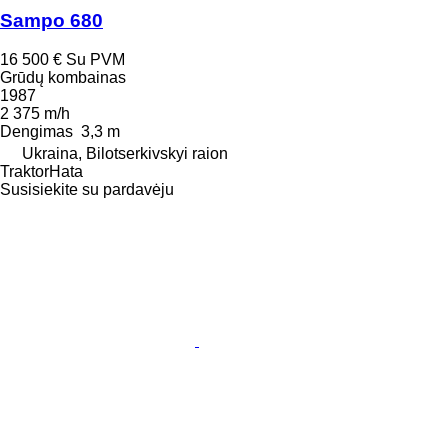
Sampo 680
16 500 €
Su PVM
Grūdų kombainas
1987
2 375 m/h
Dengimas
3,3 m
Ukraina, Bilotserkivskyi raion
TraktorHata
Susisiekite su pardavėju