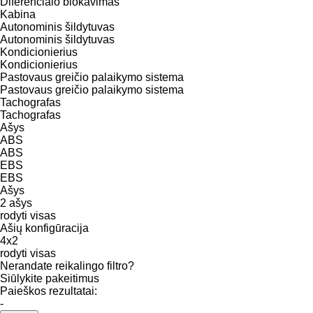
Diferencialo blokavimas
Kabina
Autonominis šildytuvas
Autonominis šildytuvas
Kondicionierius
Kondicionierius
Pastovaus greičio palaikymo sistema
Pastovaus greičio palaikymo sistema
Tachografas
Tachografas
Ašys
ABS
ABS
EBS
EBS
Ašys
2 ašys
rodyti visas
Ašių konfigūracija
4x2
rodyti visas
Nerandate reikalingo filtro?
Siūlykite pakeitimus
Paieškos rezultatai:
-