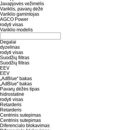
Javapjovės vežimėlis
Variklis, pavarų dėžė
Variklio gamintojas
AGCO Power
rodyti visas
Variklio modelis
Degalai
dyzelinas
rodyti visas
Suodžių filtras
Suodžių filtras
EEV
EEV
„AdBlue“ bakas
„AdBlue“ bakas
Pavarų dėžės tipas
hidrostatinė
rodyti visas
Retarderis
Retarderis
Centrinis sutepimas
Centrinis sutepimas
Diferencialo blokavimas