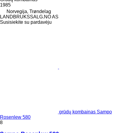
1985
Norvegija, Trøndelag
LANDBRUKSSALG.NO AS
Susisiekite su pardavėju
grūdų kombainas Sampo
Rosenlew 580
8