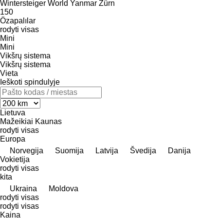
Wintersteiger
World
Yanmar
Zürn
150
Özapalılar
rodyti visas
Mini
Mini
Vikšrų sistema
Vikšrų sistema
Vieta
Ieškoti spindulyje
Lietuva
Mažeikiai
Kaunas
rodyti visas
Europa
Norvegija
Suomija
Latvija
Švedija
Danija
Vokietija
rodyti visas
kita
Ukraina
Moldova
rodyti visas
rodyti visas
Kaina