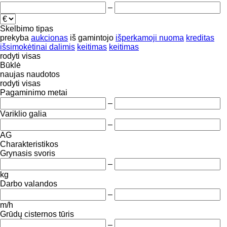
–
Skelbimo tipas
prekyba
aukcionas
iš gamintojo
išperkamoji nuoma
kreditas
išsimokėtinai dalimis
keitimas
keitimas
rodyti visas
Būklė
naujas
naudotos
rodyti visas
Pagaminimo metai
–
Variklio galia
–
AG
Charakteristikos
Grynasis svoris
–
kg
Darbo valandos
–
m/h
Grūdų cisternos tūris
–