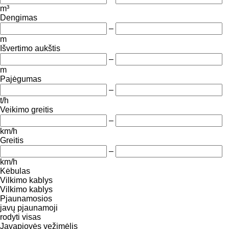
m³
Dengimas
–
m
Išvertimo aukštis
–
m
Pajėgumas
–
t/h
Veikimo greitis
–
km/h
Greitis
–
km/h
Kėbulas
Vilkimo kablys
Vilkimo kablys
Pjaunamosios
javų pjaunamoji
rodyti visas
Javapjovės vežimėlis