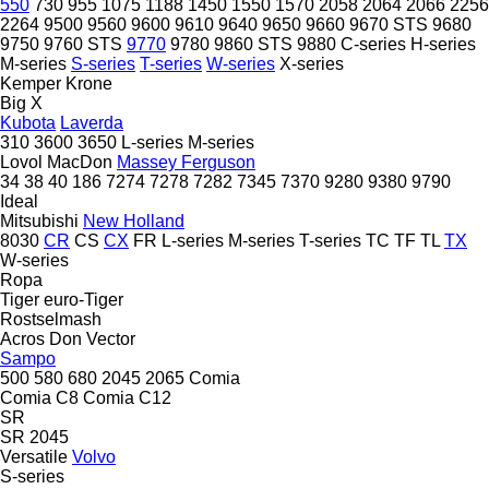
550
730
955
1075
1188
1450
1550
1570
2058
2064
2066
2256
2264
9500
9560
9600
9610
9640
9650
9660
9670 STS
9680
9750
9760 STS
9770
9780
9860 STS
9880
C-series
H-series
M-series
S-series
T-series
W-series
X-series
Kemper
Krone
Big X
Kubota
Laverda
310
3600
3650
L-series
M-series
Lovol
MacDon
Massey Ferguson
34
38
40
186
7274
7278
7282
7345
7370
9280
9380
9790
Ideal
Mitsubishi
New Holland
8030
CR
CS
CX
FR
L-series
M-series
T-series
TC
TF
TL
TX
W-series
Ropa
Tiger
euro-Tiger
Rostselmash
Acros
Don
Vector
Sampo
500
580
680
2045
2065
Comia
Comia C8
Comia C12
SR
SR 2045
Versatile
Volvo
S-series