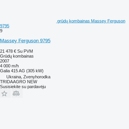
grūdų kombainas Massey Ferguson
9795
9
Massey Ferguson 9795
21 478 €
Su PVM
Grūdų kombainas
2007
4 000 m/h
Galia
415 AG (305 kW)
Ukraina, Zvenyhorodka
TRIDAAGRO NEW
Susisiekite su pardavėju