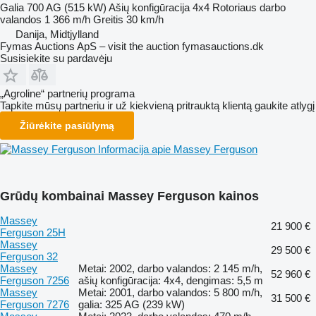
Galia
700 AG (515 kW)
Ašių konfigūracija
4x4
Rotoriaus darbo
valandos
1 366 m/h
Greitis
30 km/h
Danija, Midtjylland
Fymas Auctions ApS – visit the auction fymasauctions.dk
Susisiekite su pardavėju
„Agroline“ partnerių programa
Tapkite mūsų partneriu ir už kiekvieną pritrauktą klientą gaukite atlygį
Žiūrėkite pasiūlymą
Informacija apie Massey Ferguson
Grūdų kombainai Massey Ferguson kainos
Massey
21 900 €
Ferguson 25H
Massey
29 500 €
Ferguson 32
Massey
Metai: 2002, darbo valandos: 2 145 m/h,
52 960 €
Ferguson 7256
ašių konfigūracija: 4x4, dengimas: 5,5 m
Massey
Metai: 2001, darbo valandos: 5 800 m/h,
31 500 €
Ferguson 7276
galia: 325 AG (239 kW)