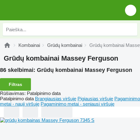
Kombainai
Grūdų kombainai
Grūdų kombainai Masse
Grūdų kombainai Massey Ferguson
86 skelbimai:
Grūdų kombainai Massey Ferguson
Filtras
Rūšiavimas
:
Patalpinimo data
Patalpinimo data
Brangiausias viršuje
Pigiausias viršuje
Pagaminimo
metai - nauji viršuje
Pagaminimo metai - seniausi viršuje