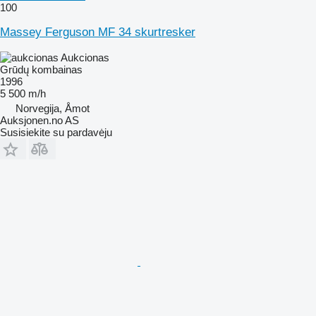
100
Massey Ferguson MF 34 skurtresker
Aukcionas
Grūdų kombainas
1996
5 500 m/h
Norvegija, Åmot
Auksjonen.no AS
Susisiekite su pardavėju