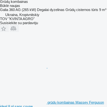
Grūdų kombainas
Būklė
naujas
Galia
360 AG (265 kW)
Degalai
dyzelinas
Grūdų cisternos tūris
9 m³
Ukraina, Kropivnitskiy
TOV "KVINTA AGRO"
Susisiekite su pardavėju
grūdų kombainas Massey Ferguson
ideal 8 pl sans coupe