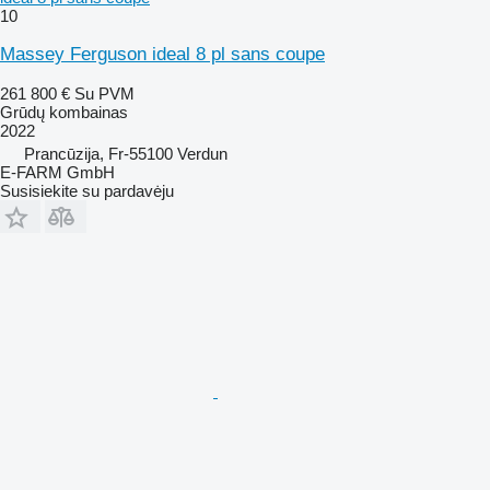
10
Massey Ferguson ideal 8 pl sans coupe
261 800 €
Su PVM
Grūdų kombainas
2022
Prancūzija, Fr-55100 Verdun
E-FARM GmbH
Susisiekite su pardavėju