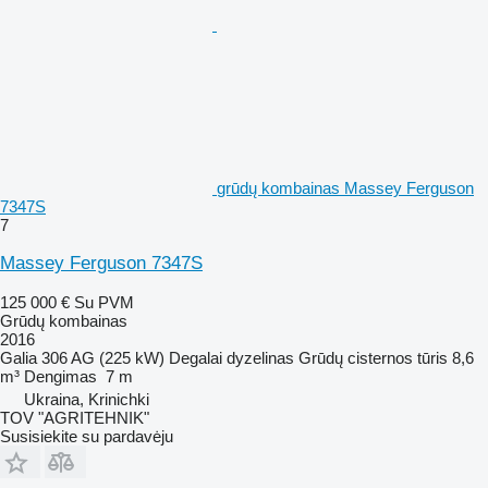
grūdų kombainas Massey Ferguson
7347S
7
Massey Ferguson 7347S
125 000 €
Su PVM
Grūdų kombainas
2016
Galia
306 AG (225 kW)
Degalai
dyzelinas
Grūdų cisternos tūris
8,6
m³
Dengimas
7 m
Ukraina, Krinichki
TOV "AGRITEHNIK"
Susisiekite su pardavėju