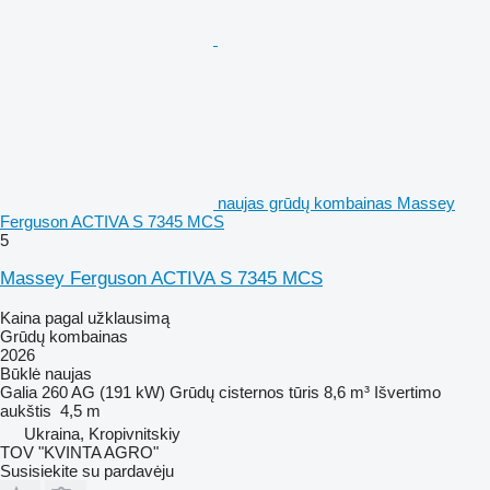
naujas grūdų kombainas Massey
Ferguson ACTIVA S 7345 MCS
5
Massey Ferguson ACTIVA S 7345 MCS
Kaina pagal užklausimą
Grūdų kombainas
2026
Būklė
naujas
Galia
260 AG (191 kW)
Grūdų cisternos tūris
8,6 m³
Išvertimo
aukštis
4,5 m
Ukraina, Kropivnitskiy
TOV "KVINTA AGRO"
Susisiekite su pardavėju