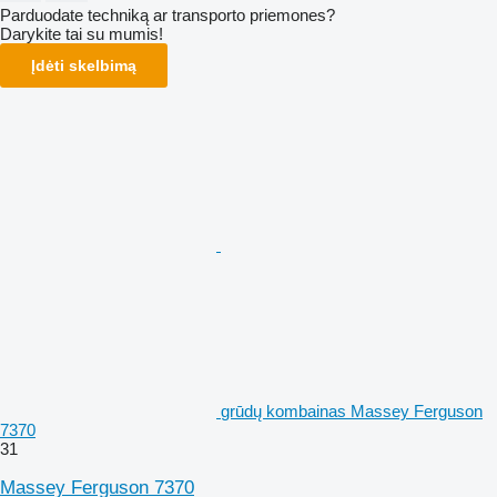
Parduodate techniką ar transporto priemones?
Darykite tai su mumis!
Įdėti skelbimą
grūdų kombainas Massey Ferguson
7370
31
Massey Ferguson 7370