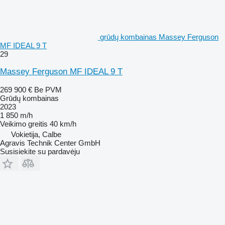
grūdų kombainas Massey Ferguson
MF IDEAL 9 T
29
Massey Ferguson MF IDEAL 9 T
269 900 €
Be PVM
Grūdų kombainas
2023
1 850 m/h
Veikimo greitis
40 km/h
Vokietija, Calbe
Agravis Technik Center GmbH
Susisiekite su pardavėju