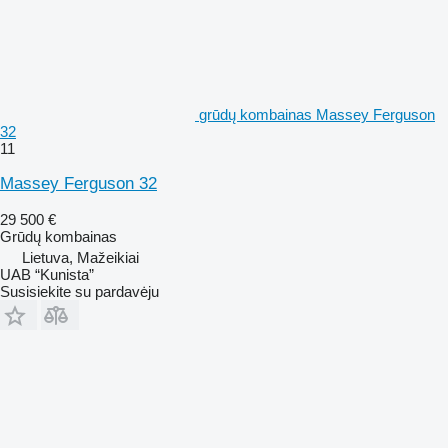
grūdų kombainas Massey Ferguson
32
11
Massey Ferguson 32
29 500 €
Grūdų kombainas
Lietuva, Mažeikiai
UAB “Kunista”
Susisiekite su pardavėju