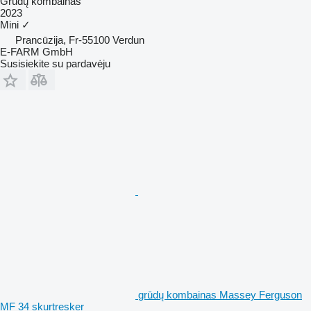
Grūdų kombainas
2023
Mini
✓
Prancūzija, Fr-55100 Verdun
E-FARM GmbH
Susisiekite su pardavėju
grūdų kombainas Massey Ferguson
MF 34 skurtresker