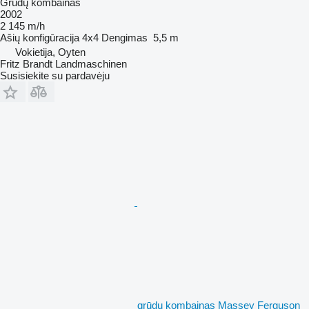
Grūdų kombainas
2002
2 145 m/h
Ašių konfigūracija
4x4
Dengimas
5,5 m
Vokietija, Oyten
Fritz Brandt Landmaschinen
Susisiekite su pardavėju
grūdų kombainas Massey Ferguson