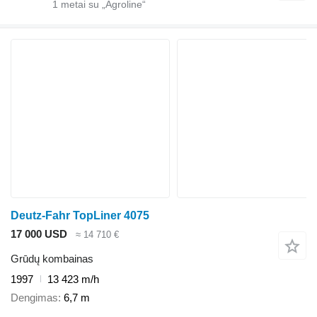
1
metai su „Agroline“
Deutz-Fahr TopLiner 4075
17 000 USD
≈ 14 710 €
Grūdų kombainas
1997
13 423 m/h
Dengimas
6,7 m