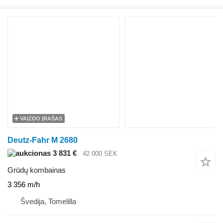
VAIZDO ĮRAŠAS
Deutz-Fahr M 2680
3 831 €
42 000 SEK
Grūdų kombainas
3 356 m/h
Švedija, Tomelilla