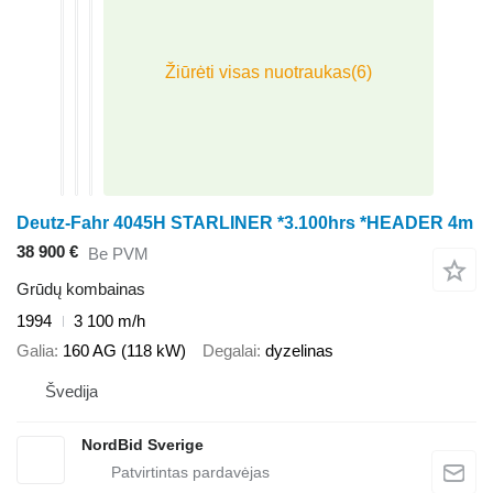
Deutz-Fahr 4045H STARLINER *3.100hrs *HEADER 4m
38 900 €
Be PVM
Grūdų kombainas
1994
3 100 m/h
Galia
160 AG (118 kW)
Degalai
dyzelinas
Švedija
NordBid Sverige