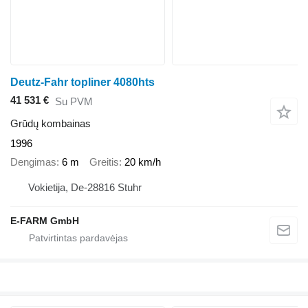
Deutz-Fahr topliner 4080hts
41 531 €
Su PVM
Grūdų kombainas
1996
Dengimas
6 m
Greitis
20 km/h
Vokietija, De-28816 Stuhr
E-FARM GmbH