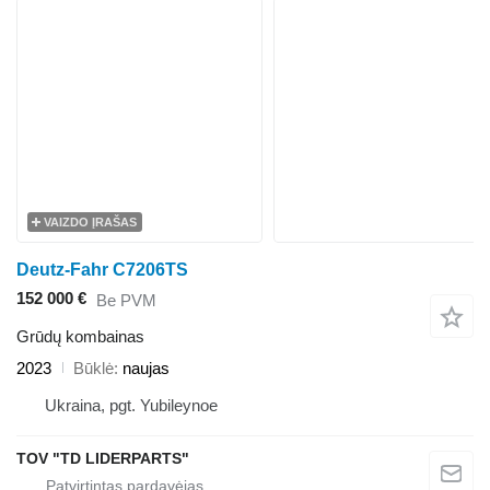
VAIZDO ĮRAŠAS
Deutz-Fahr C7206TS
152 000 €
Be PVM
Grūdų kombainas
2023
Būklė
naujas
Ukraina, pgt. Yubileynoe
TOV "TD LIDERPARTS"