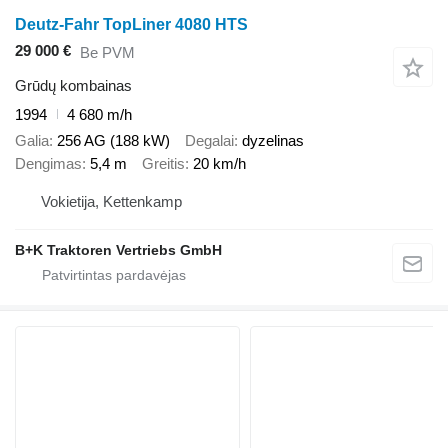
Deutz-Fahr TopLiner 4080 HTS
29 000 €
Be PVM
Grūdų kombainas
1994
4 680 m/h
Galia
256 AG (188 kW)
Degalai
dyzelinas
Dengimas
5,4 m
Greitis
20 km/h
Vokietija, Kettenkamp
B+K Traktoren Vertriebs GmbH