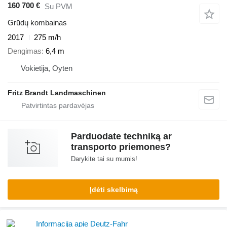
160 700 €
Su PVM
Grūdų kombainas
2017
275 m/h
Dengimas
6,4 m
Vokietija, Oyten
Fritz Brandt Landmaschinen
Parduodate techniką ar
transporto priemones?
Darykite tai su mumis!
Įdėti skelbimą
Informacija apie Deutz-Fahr