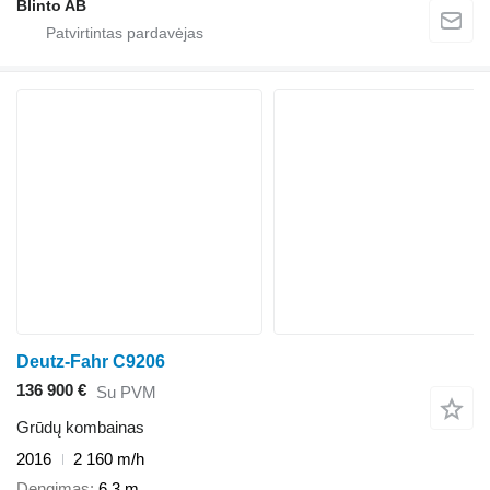
Blinto AB
Deutz-Fahr C9206
136 900 €
Su PVM
Grūdų kombainas
2016
2 160 m/h
Dengimas
6,3 m