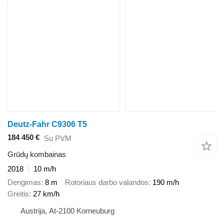
Deutz-Fahr C9306 T5
184 450 €
Su PVM
Grūdų kombainas
2018
10 m/h
Dengimas
8 m
Rotoriaus darbo valandos
190 m/h
Greitis
27 km/h
Austrija, At-2100 Korneuburg