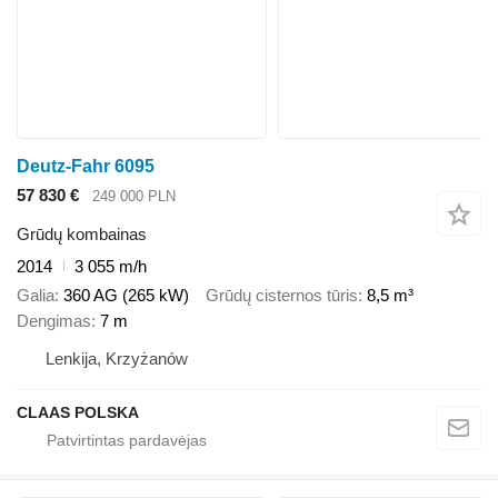
Deutz-Fahr 6095
57 830 €
249 000 PLN
Grūdų kombainas
2014
3 055 m/h
Galia
360 AG (265 kW)
Grūdų cisternos tūris
8,5 m³
Dengimas
7 m
Lenkija, Krzyżanów
CLAAS POLSKA