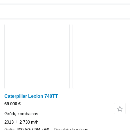
Caterpillar Lexion 740TT
69 000 €
Grūdų kombainas
2013
2 730 m/h
Galia
400 AG (294 kW)
Degalai
dyzelinas