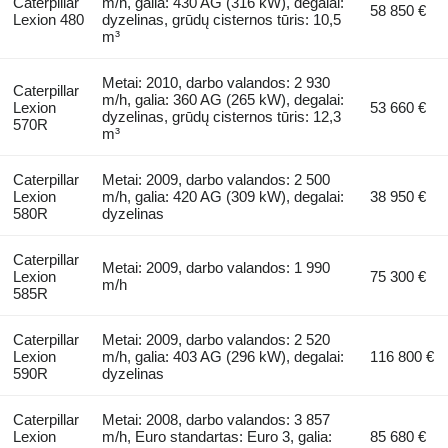
Caterpillar
m/h, galia: 430 AG (316 kW), degalai:
58 850 €
Lexion 480
dyzelinas, grūdų cisternos tūris: 10,5
m³
Metai: 2010, darbo valandos: 2 930
Caterpillar
m/h, galia: 360 AG (265 kW), degalai:
Lexion
53 660 €
dyzelinas, grūdų cisternos tūris: 12,3
570R
m³
Caterpillar
Metai: 2009, darbo valandos: 2 500
Lexion
m/h, galia: 420 AG (309 kW), degalai:
38 950 €
580R
dyzelinas
Caterpillar
Metai: 2009, darbo valandos: 1 990
Lexion
75 300 €
m/h
585R
Caterpillar
Metai: 2009, darbo valandos: 2 520
Lexion
m/h, galia: 403 AG (296 kW), degalai:
116 800 €
590R
dyzelinas
Caterpillar
Metai: 2008, darbo valandos: 3 857
Lexion
m/h, Euro standartas: Euro 3, galia:
85 680 €