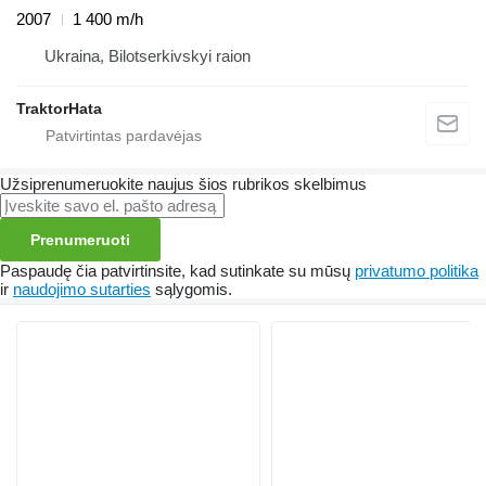
2007
1 400 m/h
Ukraina, Bilotserkivskyi raion
TraktorHata
Užsiprenumeruokite naujus šios rubrikos skelbimus
Prenumeruoti
Paspaudę čia patvirtinsite, kad sutinkate su mūsų
privatumo politika
ir
naudojimo sutarties
sąlygomis.