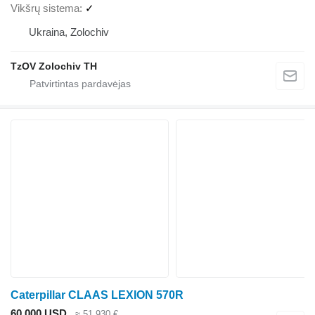
Vikšrų sistema
✓
Ukraina, Zolochiv
TzOV Zolochiv TH
Caterpillar CLAAS LEXION 570R
60 000 USD
≈ 51 930 €