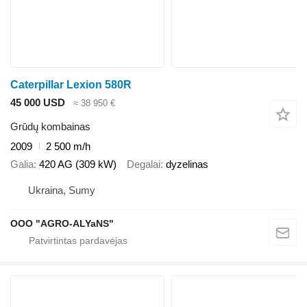
Caterpillar Lexion 580R
45 000 USD
≈ 38 950 €
Grūdų kombainas
2009
2 500 m/h
Galia
420 AG (309 kW)
Degalai
dyzelinas
Ukraina, Sumy
OOO "AGRO-ALYaNS"