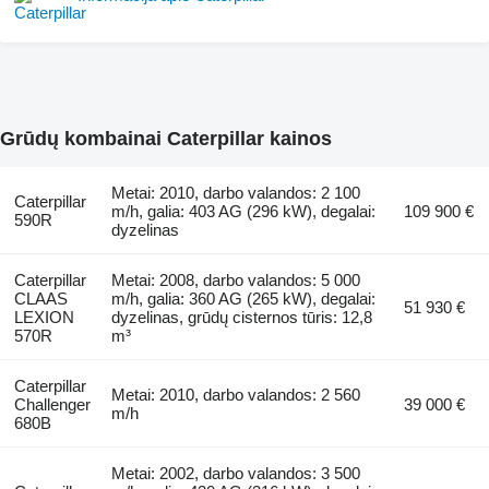
Grūdų kombainai Caterpillar kainos
Metai: 2010, darbo valandos: 2 100
Caterpillar
m/h, galia: 403 AG (296 kW), degalai:
109 900 €
590R
dyzelinas
Caterpillar
Metai: 2008, darbo valandos: 5 000
CLAAS
m/h, galia: 360 AG (265 kW), degalai:
51 930 €
LEXION
dyzelinas, grūdų cisternos tūris: 12,8
570R
m³
Caterpillar
Metai: 2010, darbo valandos: 2 560
Challenger
39 000 €
m/h
680B
Metai: 2002, darbo valandos: 3 500