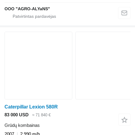
OOO "AGRO-ALYaNS"
Caterpillar Lexion 580R
83 000 USD
≈ 71 840 €
Grūdų kombainas
2007
2 990 m/h