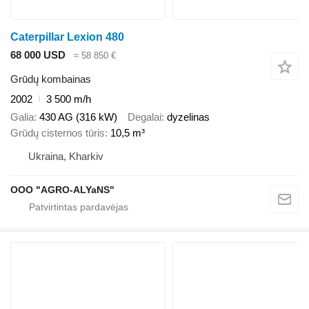
Caterpillar Lexion 480
68 000 USD
≈ 58 850 €
Grūdų kombainas
2002
3 500 m/h
Galia
430 AG (316 kW)
Degalai
dyzelinas
Grūdų cisternos tūris
10,5 m³
Ukraina, Kharkiv
OOO "AGRO-ALYaNS"