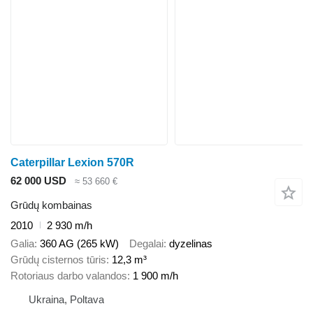
Caterpillar Lexion 570R
62 000 USD
≈ 53 660 €
Grūdų kombainas
2010
2 930 m/h
Galia
360 AG (265 kW)
Degalai
dyzelinas
Grūdų cisternos tūris
12,3 m³
Rotoriaus darbo valandos
1 900 m/h
Ukraina, Poltava