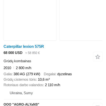
Caterpillar lexion 575R
68 000 USD
≈ 58 850 €
Grūdų kombainas
2010
2 800 m/h
Galia
380 AG (279 kW)
Degalai
dyzelinas
Grūdų cisternos tūris
10,6 m³
Rotoriaus darbo valandos
2 110 m/h
Ukraina, Sumy
OOO "AGRO-ALYaNS"