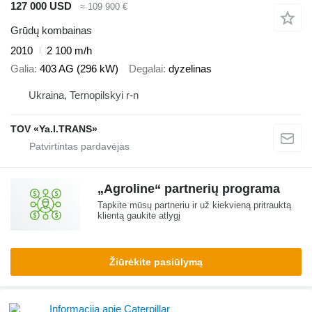
127 000 USD
≈ 109 900 €
Grūdų kombainas
2010
2 100 m/h
Galia
403 AG (296 kW)
Degalai
dyzelinas
Ukraina, Ternopilskyi r-n
TOV «Ya.I.TRANS»
„Agroline“ partnerių programa
Tapkite mūsų partneriu ir už kiekvieną pritrauktą
klientą gaukite atlygį
Žiūrėkite pasiūlymą
Informacija apie Caterpillar