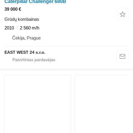
Caterpillar Challenger 680B
39 000 €
Grūdų kombainas
2010
2 560 m/h
Čekija, Prague
EAST WEST 24 s.r.o.