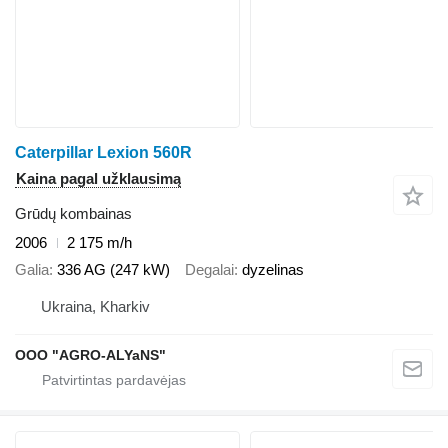
Caterpillar Lexion 560R
Kaina pagal užklausimą
Grūdų kombainas
2006
2 175 m/h
Galia
336 AG (247 kW)
Degalai
dyzelinas
Ukraina, Kharkiv
OOO "AGRO-ALYaNS"