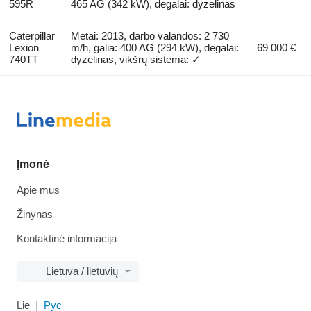
595R
465 AG (342 kW), degalai: dyzelinas
Caterpillar
Metai: 2013, darbo valandos: 2 730
Lexion
m/h, galia: 400 AG (294 kW), degalai:
69 000 €
740TT
dyzelinas, vikšrų sistema: ✓
Įmonė
Apie mus
Žinynas
Kontaktinė informacija
Lietuva / lietuvių
Lie
Рус