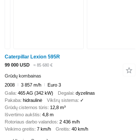
Caterpillar Lexion 595R
99 000 USD
≈ 85 680 €
Grūdų kombainas
2008
3 857 m/h
Euro 3
Galia
465 AG (342 kW)
Degalai
dyzelinas
Pakaba
hidraulinė
Vikšrų sistema
✓
Grūdų cisternos tūris
12,8 m³
Išvertimo aukštis
4,8 m
Rotoriaus darbo valandos
2 436 m/h
Veikimo greitis
7 km/h
Greitis
40 km/h