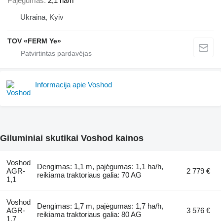
Pajėgumas
2,1 ha/h
Ukraina, Kyiv
TOV «FERM Ye»
Informacija apie Voshod
Giluminiai skutikai Voshod kainos
Voshod
Dengimas: 1,1 m, pajėgumas: 1,1 ha/h,
AGR-
2 779 €
reikiama traktoriaus galia: 70 AG
1,1
Voshod
Dengimas: 1,7 m, pajėgumas: 1,7 ha/h,
AGR-
3 576 €
reikiama traktoriaus galia: 80 AG
1,7