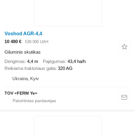
Voshod AGR-4,4
10 480 €
539 000 UAH
Giluminis skutikas
Dengimas
4,4 m
Pajėgumas
43,4 ha/h
Reikiama traktoriaus galia
320 AG
Ukraina, Kyiv
TOV «FERM Ye»