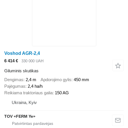
Voshod AGR-2,4
6 414 €
330 000 UAH
Giluminis skutikas
Dengimas
2,4 m
Apdorojimo gylis
450 mm
Pajėgumas
2,4 ha/h
Reikiama traktoriaus galia
150 AG
Ukraina, Kyiv
TOV «FERM Ye»