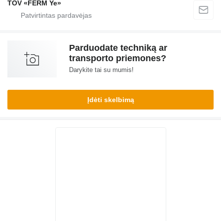
TOV «FERM Ye»
Parduodate techniką ar
transporto priemones?
Darykite tai su mumis!
Įdėti skelbimą