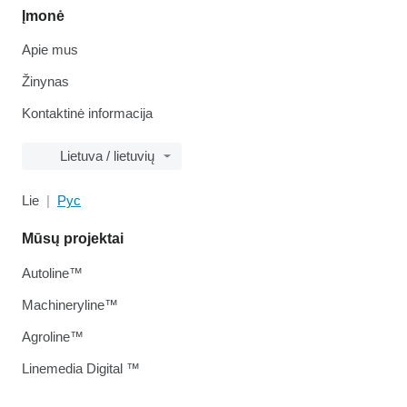
Įmonė
Apie mus
Žinynas
Kontaktinė informacija
Lietuva / lietuvių
Lie
Рус
Mūsų projektai
Autoline™
Machineryline™
Agroline™
Linemedia Digital ™