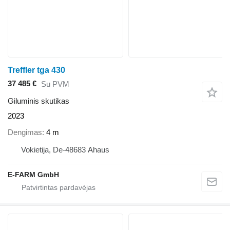
Treffler tga 430
37 485 €
Su PVM
Giluminis skutikas
2023
Dengimas
4 m
Vokietija, De-48683 Ahaus
E-FARM GmbH