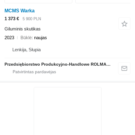
MCMS Warka
1 373 €
5 900 PLN
Giluminis skutikas
2023
Būklė
naujas
Lenkija, Słupia
Przedsiębiorstwo Produkcyjno-Handlowe ROLMAPOL Marcin Dziekan