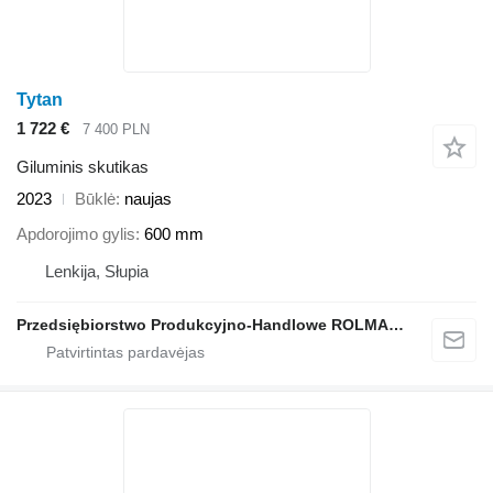
Tytan
1 722 €
7 400 PLN
Giluminis skutikas
2023
Būklė
naujas
Apdorojimo gylis
600 mm
Lenkija, Słupia
Przedsiębiorstwo Produkcyjno-Handlowe ROLMAPOL Marcin Dziekan