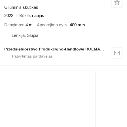
Giluminis skutikas
2022
Būklė
naujas
Dengimas
4 m
Apdorojimo gylis
400 mm
Lenkija, Słupia
Przedsiębiorstwo Produkcyjno-Handlowe ROLMAPOL Marcin Dziekan