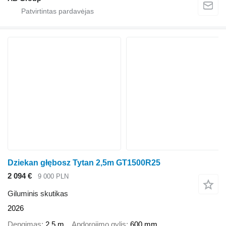
Dziekan głębosz Tytan 2,5m GT1500R25
2 094 €
9 000 PLN
Giluminis skutikas
2026
Dengimas
2,5 m
Apdorojimo gylis
600 mm