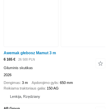
Awemak głebosz Mamut 3 m
6 165 €
26 500 PLN
Giluminis skutikas
2026
Dengimas
3 m
Apdorojimo gylis
650 mm
Reikiama traktoriaus galia
150 AG
Lenkija, Rzędziany
AB Group