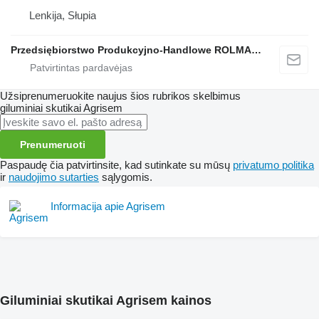
Lenkija, Słupia
Przedsiębiorstwo Produkcyjno-Handlowe ROLMAPOL Marcin Dziekan
Užsiprenumeruokite naujus šios rubrikos skelbimus
giluminiai skutikai
Agrisem
Prenumeruoti
Paspaudę čia patvirtinsite, kad sutinkate su mūsų
privatumo politika
ir
naudojimo sutarties
sąlygomis.
Informacija apie Agrisem
Giluminiai skutikai Agrisem kainos