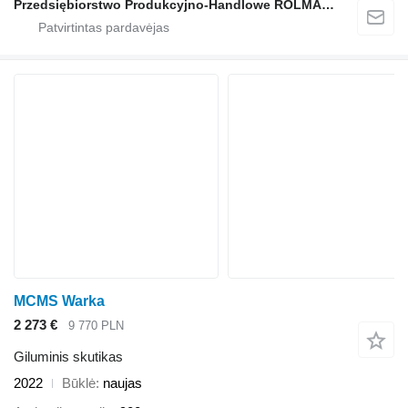
Przedsiębiorstwo Produkcyjno-Handlowe ROLMAPOL Marcin Dziekan
MCMS Warka
2 273 €
9 770 PLN
Giluminis skutikas
2022
Būklė
naujas