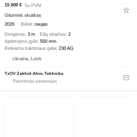
15 000 €
Su PVM
Giluminis skutikas
2026
Būklė
naujas
Dengimas
3 m
Eilių skaičius
2
Apdorojimo gylis
500 mm
Reikiama traktoriaus galia
230 AG
Ukraina, Lutsk
TzOV Zakhid-Ahro-Tekhnika