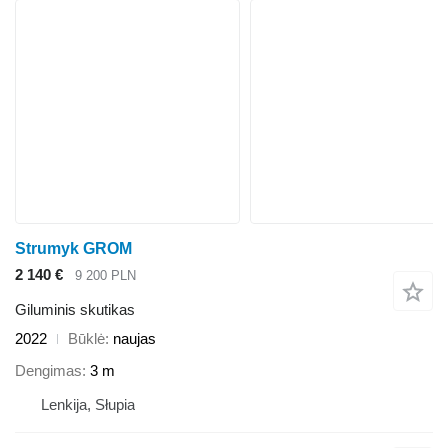
Strumyk GROM
2 140 €
9 200 PLN
Giluminis skutikas
2022
Būklė
naujas
Dengimas
3 m
Lenkija, Słupia