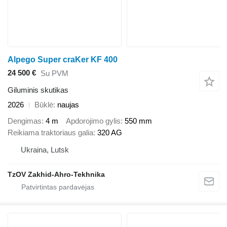
Alpego Super craKer KF 400
24 500 €
Su PVM
Giluminis skutikas
2026
Būklė
naujas
Dengimas
4 m
Apdorojimo gylis
550 mm
Reikiama traktoriaus galia
320 AG
Ukraina, Lutsk
TzOV Zakhid-Ahro-Tekhnika