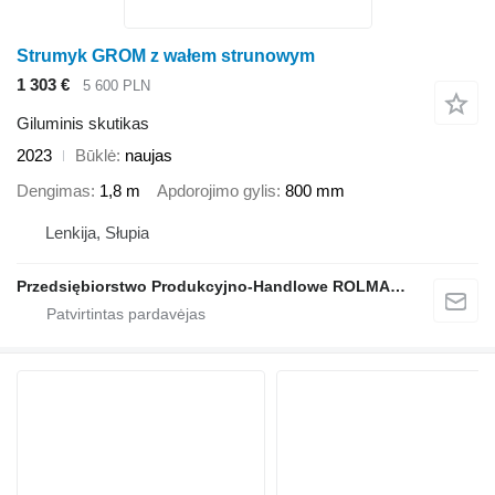
Strumyk GROM z wałem strunowym
1 303 €
5 600 PLN
Giluminis skutikas
2023
Būklė
naujas
Dengimas
1,8 m
Apdorojimo gylis
800 mm
Lenkija, Słupia
Przedsiębiorstwo Produkcyjno-Handlowe ROLMAPOL Marcin Dziekan