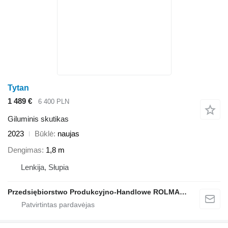
Tytan
1 489 €
6 400 PLN
Giluminis skutikas
2023
Būklė
naujas
Dengimas
1,8 m
Lenkija, Słupia
Przedsiębiorstwo Produkcyjno-Handlowe ROLMAPOL Marcin Dziekan