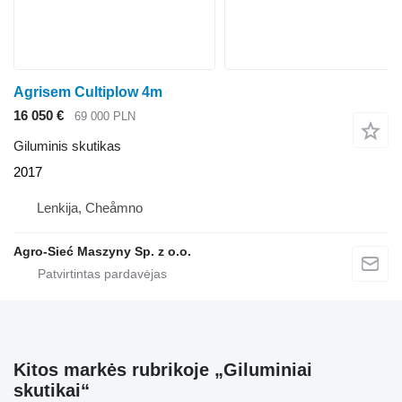
Agrisem Cultiplow 4m
16 050 €
69 000 PLN
Giluminis skutikas
2017
Lenkija, Cheåmno
Agro-Sieć Maszyny Sp. z o.o.
Kitos markės rubrikoje „Giluminiai
skutikai“