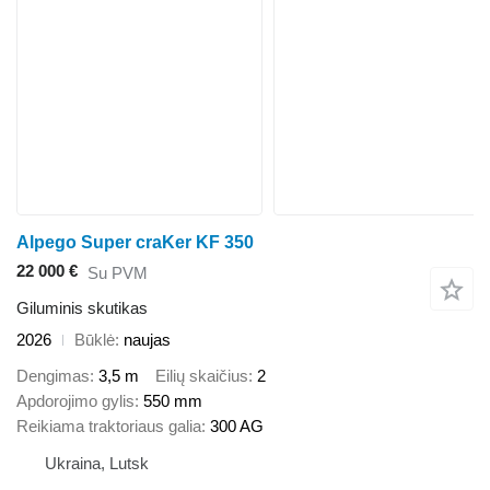
Alpego Super craKer KF 350
22 000 €
Su PVM
Giluminis skutikas
2026
Būklė
naujas
Dengimas
3,5 m
Eilių skaičius
2
Apdorojimo gylis
550 mm
Reikiama traktoriaus galia
300 AG
Ukraina, Lutsk