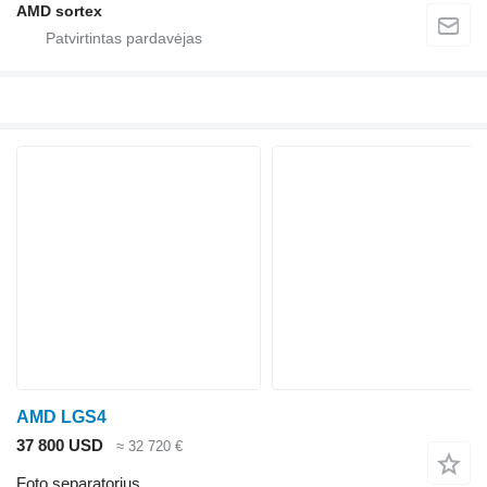
AMD sortex
AMD LGS4
37 800 USD
≈ 32 720 €
Foto separatorius