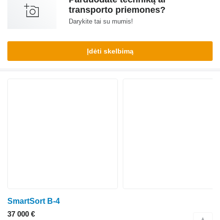
transporto priemones?
Darykite tai su mumis!
Įdėti skelbimą
SmartSort B-4
37 000 €