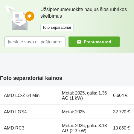
Užsiprenumeruokite naujus šios rubrikos
skelbimus
foto separatoriai
Prenumeruoti
Foto separatoriai kainos
Metai: 2025, galia: 1.36
AMD LC-Z 64 Mini
6 664 €
AG (1 kW)
AMD LGS4
Metai: 2025
32 720 €
Metai: 2025, galia: 3.13
AMD RC3
13 850 €
AG (2.3 kW)