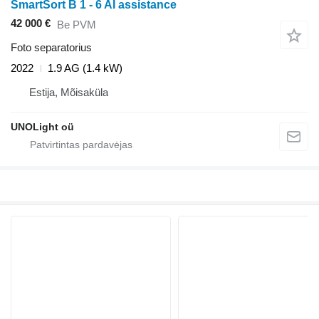
SmartSort B 1 - 6 AI assistance
42 000 €
Be PVM
Foto separatorius
2022
1.9 AG (1.4 kW)
Estija, Mõisaküla
UNOLight oü