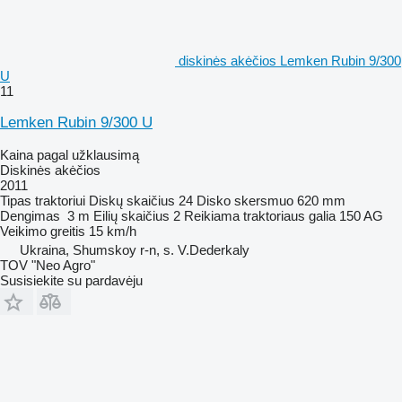
diskinės akėčios Lemken Rubin 9/300
U
11
Lemken Rubin 9/300 U
Kaina pagal užklausimą
Diskinės akėčios
2011
Tipas
traktoriui
Diskų skaičius
24
Disko skersmuo
620 mm
Dengimas
3 m
Eilių skaičius
2
Reikiama traktoriaus galia
150 AG
Veikimo greitis
15 km/h
Ukraina, Shumskoy r-n, s. V.Dederkaly
TOV "Neo Agro"
Susisiekite su pardavėju