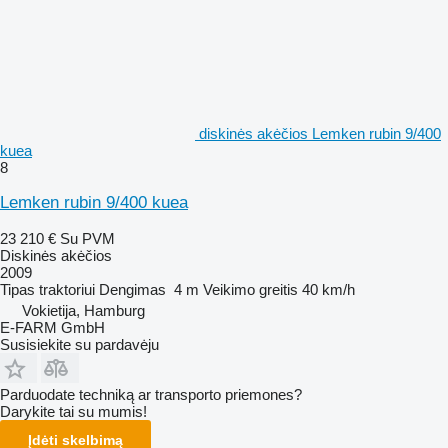
diskinės akėčios Lemken rubin 9/400
kuea
8
Lemken rubin 9/400 kuea
23 210 €
Su PVM
Diskinės akėčios
2009
Tipas
traktoriui
Dengimas
4 m
Veikimo greitis
40 km/h
Vokietija, Hamburg
E-FARM GmbH
Susisiekite su pardavėju
Parduodate techniką ar transporto priemones?
Darykite tai su mumis!
Įdėti skelbimą