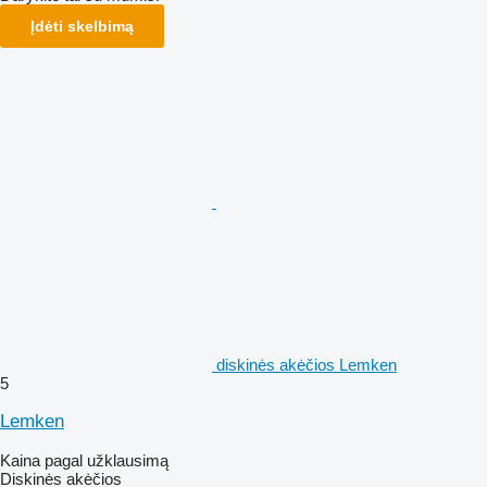
Įdėti skelbimą
diskinės akėčios Lemken
5
Lemken
Kaina pagal užklausimą
Diskinės akėčios