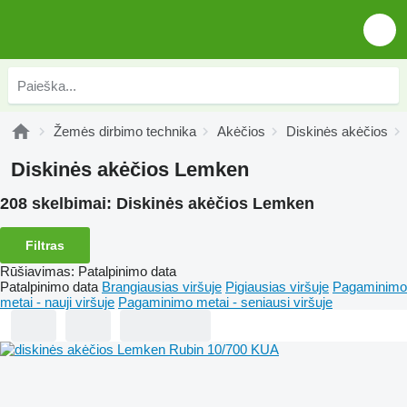
Žemės dirbimo technika
Akėčios
Diskinės akėčios
Diskinės akėčios Lemken
208 skelbimai:
Diskinės akėčios Lemken
Filtras
Rūšiavimas
:
Patalpinimo data
Patalpinimo data
Brangiausias viršuje
Pigiausias viršuje
Pagaminimo
metai - nauji viršuje
Pagaminimo metai - seniausi viršuje