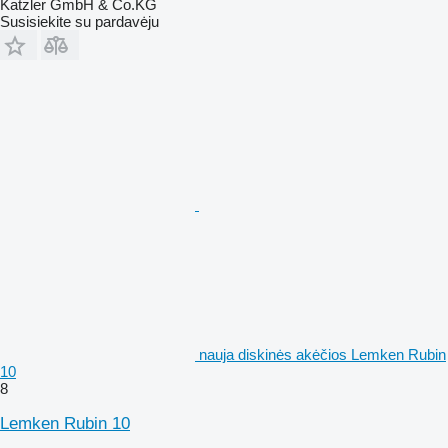
Katzler GmbH & Co.KG
Susisiekite su pardavėju
nauja diskinės akėčios Lemken Rubin
10
8
Lemken Rubin 10