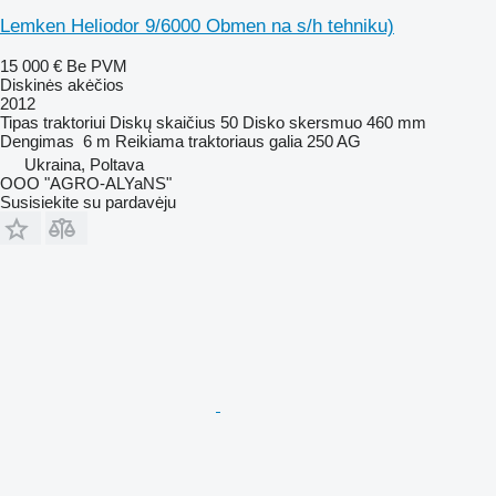
Lemken Heliodor 9/6000 Obmen na s/h tehniku)
15 000 €
Be PVM
Diskinės akėčios
2012
Tipas
traktoriui
Diskų skaičius
50
Disko skersmuo
460 mm
Dengimas
6 m
Reikiama traktoriaus galia
250 AG
Ukraina, Poltava
OOO "AGRO-ALYaNS"
Susisiekite su pardavėju