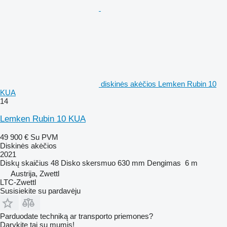
diskinės akėčios Lemken Rubin 10
KUA
14
Lemken Rubin 10 KUA
49 900 €
Su PVM
Diskinės akėčios
2021
Diskų skaičius
48
Disko skersmuo
630 mm
Dengimas
6 m
Austrija, Zwettl
LTC-Zwettl
Susisiekite su pardavėju
Parduodate techniką ar transporto priemones?
Darykite tai su mumis!