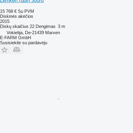
Lemken rubin 300/u
15 768 €
Su PVM
Diskinės akėčios
2015
Diskų skaičius
22
Dengimas
3 m
Vokietija, De-21439 Marxen
E-FARM GmbH
Susisiekite su pardavėju