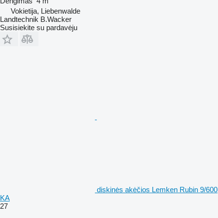
Dengimas
4 m
Vokietija, Liebenwalde
Landtechnik B.Wacker
Susisiekite su pardavėju
diskinės akėčios Lemken Rubin 9/600
KA
27