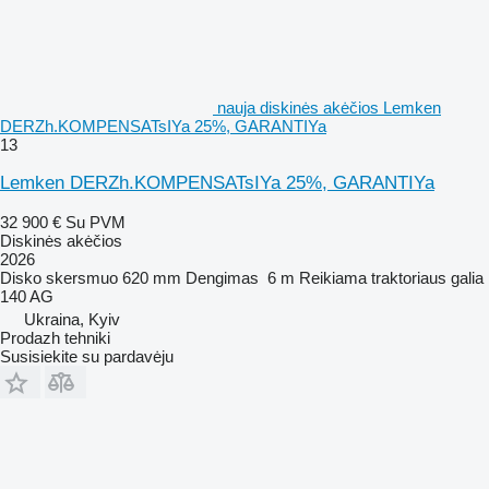
nauja diskinės akėčios Lemken
DERZh.KOMPENSATsIYa 25%, GARANTIYa
13
Lemken DERZh.KOMPENSATsIYa 25%, GARANTIYa
32 900 €
Su PVM
Diskinės akėčios
2026
Disko skersmuo
620 mm
Dengimas
6 m
Reikiama traktoriaus galia
140 AG
Ukraina, Kyiv
Prodazh tehniki
Susisiekite su pardavėju