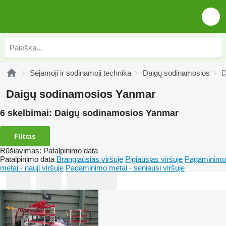
Sėjamoji ir sodinamoji technika
Daigų sodinamosios
D
Daigų sodinamosios Yanmar
6 skelbimai:
Daigų sodinamosios Yanmar
Filtras
Rūšiavimas
:
Patalpinimo data
Patalpinimo data
Brangiausias viršuje
Pigiausias viršuje
Pagaminimo
metai - nauji viršuje
Pagaminimo metai - seniausi viršuje