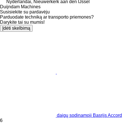
Nyderlandai, Nieuwerkerk aan den IJssel
Duijndam Machines
Susisiekite su pardavėju
Parduodate techniką ar transporto priemones?
Darykite tai su mumis!
Įdėti skelbimą
daigų sodinamoji Basrijs Accord
6