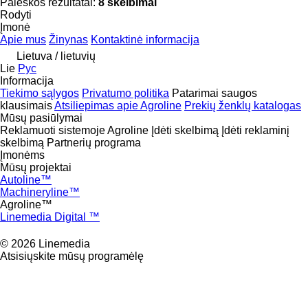
Paieškos rezultatai:
8 skelbimai
Rodyti
Įmonė
Apie mus
Žinynas
Kontaktinė informacija
Lietuva / lietuvių
Lie
Рус
Informacija
Tiekimo sąlygos
Privatumo politika
Patarimai saugos
klausimais
Atsiliepimas apie Agroline
Prekių ženklų katalogas
Mūsų pasiūlymai
Reklamuoti sistemoje Agroline
Įdėti skelbimą
Įdėti reklaminį
skelbimą
Partnerių programa
Įmonėms
Mūsų projektai
Autoline™
Machineryline™
Agroline™
Linemedia Digital ™
© 2026 Linemedia
Atsisiųskite mūsų programėlę