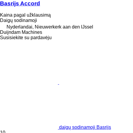
Basrijs Accord
Kaina pagal užklausimą
Daigų sodinamoji
Nyderlandai, Nieuwerkerk aan den IJssel
Duijndam Machines
Susisiekite su pardavėju
daigų sodinamoji Basrijs
10