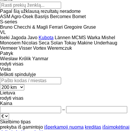
Pagal šią užklausą rezultatų neradome
ASM
Agro-Osek
Basrijs
Bercomex
Bomet
S-series
Bruno
Checchi & Magli
Ferrari
Gregoire
Gruse
VL
Iseki
Jagoda
Javo
Kubota
Lännen
MCMS Warka
Mishel
Monosem
Nicolas
Seca
Solan
Tokay Makine
Underhaug
Vermeer
Visser
Vortex
Weremczuk
Patryk
Wiesław Królik
Yanmar
rodyti visas
Vieta
Ieškoti spindulyje
Lietuva
rodyti visas
Kaina
–
Skelbimo tipas
prekyba
iš gamintojo
išperkamoji nuoma
kreditas
išsimokėtinai