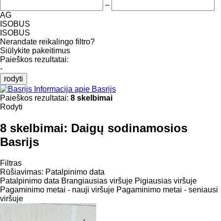
–
AG
ISOBUS
ISOBUS
Nerandate reikalingo filtro?
Siūlykite pakeitimus
Paieškos rezultatai:
-
rodyti
Informacija apie Basrijs
Paieškos rezultatai:
8 skelbimai
Rodyti
8 skelbimai:
Daigų sodinamosios
Basrijs
Filtras
Rūšiavimas
:
Patalpinimo data
Patalpinimo data
Brangiausias viršuje
Pigiausias viršuje
Pagaminimo metai - nauji viršuje
Pagaminimo metai - seniausi
viršuje