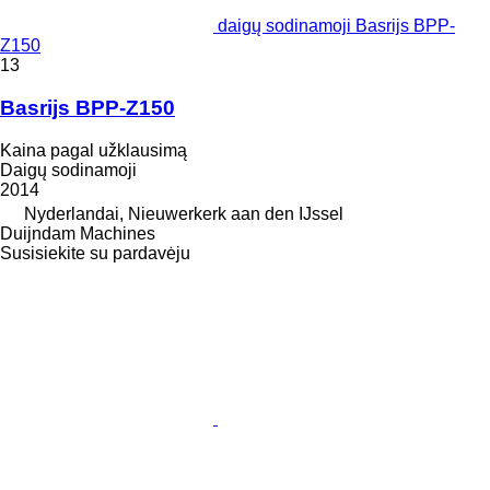
daigų sodinamoji Basrijs BPP-
Z150
13
Basrijs BPP-Z150
Kaina pagal užklausimą
Daigų sodinamoji
2014
Nyderlandai, Nieuwerkerk aan den IJssel
Duijndam Machines
Susisiekite su pardavėju