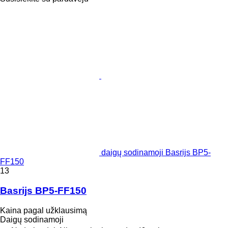
daigų sodinamoji Basrijs BP5-
FF150
13
Basrijs BP5-FF150
Kaina pagal užklausimą
Daigų sodinamoji