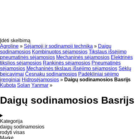
Įdėti skelbimą
Agroline
»
Sėjamoji ir sodinamoji technika
»
Daigų
sodinamosios
Kombinuotos sėjamosios
Tikslaus išsėjimo
pneumatinės sėjamosios
Mechaninės sėjamosios
Elektrinės
tikslios sėjamosios
Rankinės sėjamosios
Pneumatinės
sėjamosios
Mechaninės tikslaus išsėjimo sėjamosios
Sėklų
beicavimai
Česnakų sodinamosios
Padėkliniai sėjimo
įrenginiai
Hidrosėjamosios
»
Daigų sodinamosios Basrijs
Kubota
Solan
Yanmar
»
Daigų sodinamosios Basrijs
Kategorija
daigų sodinamosios
rodyti visas
Markė