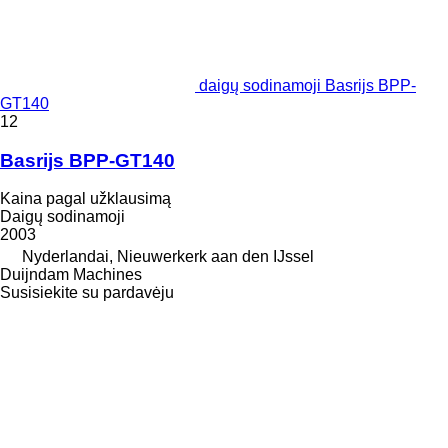
daigų sodinamoji Basrijs BPP-
GT140
12
Basrijs BPP-GT140
Kaina pagal užklausimą
Daigų sodinamoji
2003
Nyderlandai, Nieuwerkerk aan den IJssel
Duijndam Machines
Susisiekite su pardavėju