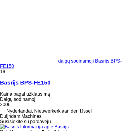
daigų sodinamoji Basrijs BPS-
FE150
18
Basrijs BPS-FE150
Kaina pagal užklausimą
Daigų sodinamoji
2006
Nyderlandai, Nieuwerkerk aan den IJssel
Duijndam Machines
Susisiekite su pardavėju
Informacija apie Basrijs