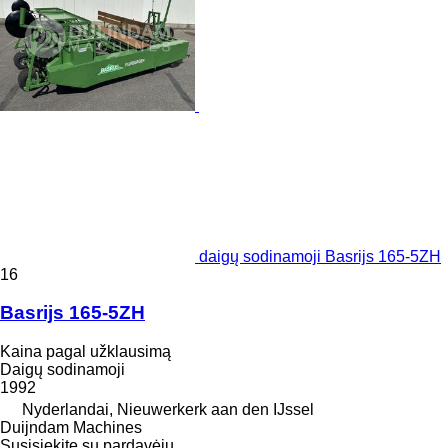
daigų sodinamoji Basrijs 165-5ZH
16
Basrijs 165-5ZH
Kaina pagal užklausimą
Daigų sodinamoji
1992
Nyderlandai, Nieuwerkerk aan den IJssel
Duijndam Machines
Susisiekite su pardavėju