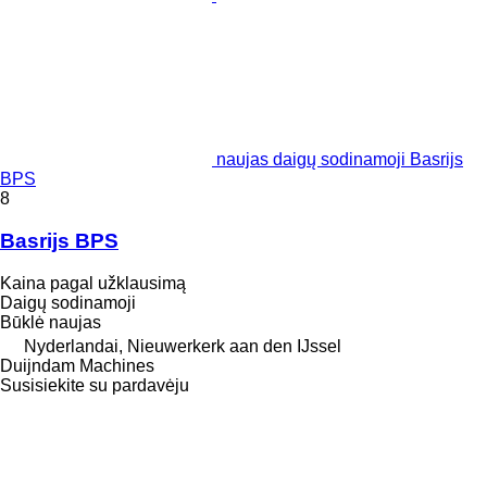
naujas daigų sodinamoji Basrijs
BPS
8
Basrijs BPS
Kaina pagal užklausimą
Daigų sodinamoji
Būklė
naujas
Nyderlandai, Nieuwerkerk aan den IJssel
Duijndam Machines
Susisiekite su pardavėju