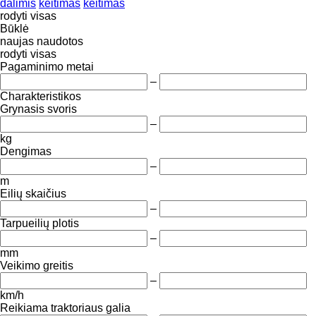
dalimis
keitimas
keitimas
rodyti visas
Būklė
naujas
naudotos
rodyti visas
Pagaminimo metai
–
Charakteristikos
Grynasis svoris
–
kg
Dengimas
–
m
Eilių skaičius
–
Tarpueilių plotis
–
mm
Veikimo greitis
–
km/h
Reikiama traktoriaus galia