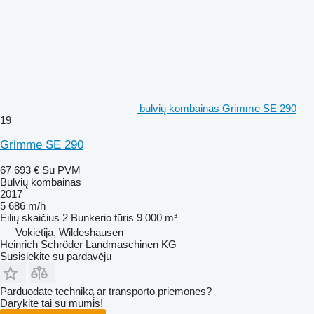
bulvių kombainas Grimme SE 290
19
Grimme SE 290
67 693 €
Su PVM
Bulvių kombainas
2017
5 686 m/h
Eilių skaičius
2
Bunkerio tūris
9 000 m³
Vokietija, Wildeshausen
Heinrich Schröder Landmaschinen KG
Susisiekite su pardavėju
Parduodate techniką ar transporto priemones?
Darykite tai su mumis!