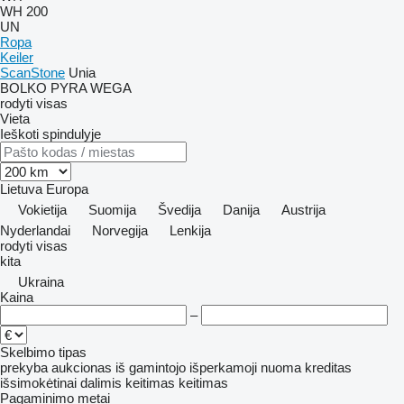
WH 200
UN
Ropa
Keiler
ScanStone
Unia
BOLKO
PYRA
WEGA
rodyti visas
Vieta
Ieškoti spindulyje
Lietuva
Europa
Vokietija
Suomija
Švedija
Danija
Austrija
Nyderlandai
Norvegija
Lenkija
rodyti visas
kita
Ukraina
Kaina
–
Skelbimo tipas
prekyba
aukcionas
iš gamintojo
išperkamoji nuoma
kreditas
išsimokėtinai dalimis
keitimas
keitimas
Pagaminimo metai