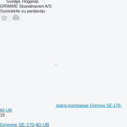
Švedija, Höganäs
GRIMME Skandinavien A/S
Susisiekite su pardavėju
bulvių kombainas Grimme SE-170-
60-UB
19
Grimme SE-170-60-UB