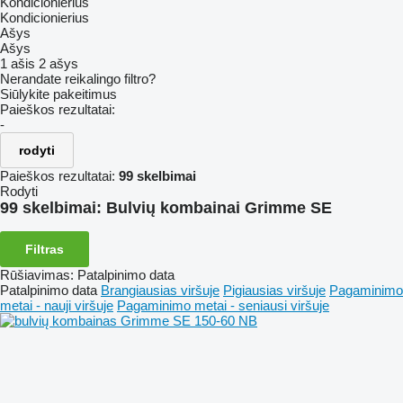
Kondicionierius
Kondicionierius
Ašys
Ašys
1 ašis
2 ašys
Nerandate reikalingo filtro?
Siūlykite pakeitimus
Paieškos rezultatai:
-
rodyti
Paieškos rezultatai:
99 skelbimai
Rodyti
99 skelbimai:
Bulvių kombainai Grimme SE
Filtras
Rūšiavimas
:
Patalpinimo data
Patalpinimo data
Brangiausias viršuje
Pigiausias viršuje
Pagaminimo
metai - nauji viršuje
Pagaminimo metai - seniausi viršuje