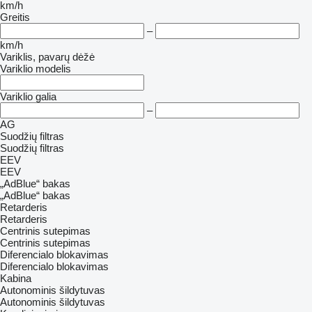
km/h
Greitis
–
km/h
Variklis, pavarų dėžė
Variklio modelis
Variklio galia
–
AG
Suodžių filtras
Suodžių filtras
EEV
EEV
„AdBlue“ bakas
„AdBlue“ bakas
Retarderis
Retarderis
Centrinis sutepimas
Centrinis sutepimas
Diferencialo blokavimas
Diferencialo blokavimas
Kabina
Autonominis šildytuvas
Autonominis šildytuvas