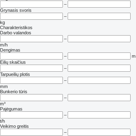
–
Grynasis svoris
–
kg
Charakteristikos
Darbo valandos
–
m/h
Dengimas
–
m
Eilių skaičius
–
Tarpueilių plotis
–
mm
Bunkerio tūris
–
m³
Pajėgumas
–
t/h
Veikimo greitis
–