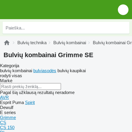
Bulvių technika
Bulvių kombainai
Bulvių kombainai G
Bulvių kombainai Grimme SE
Kategorija
bulvių kombainai
bulviasodės
bulvių kaupikai
rodyti visas
Markė
Pagal šią užklausą rezultatų neradome
AVR
Esprit
Puma
Spirit
Dewulf
E series
Grimme
CS
CS 150