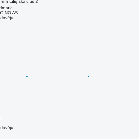
0 mm
Eilių skaičius
2
edmark
G.NO AS
rdavėju
a
rdavėju