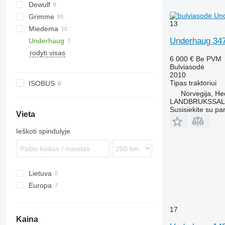
Dewulf
MultiForce
S-series
Junior
Grimme
13
Miedema
EVO
VL
UN
Underhaug 34
Underhaug
FA
Keiler
rodyti visas
GF
6 000 €
Be PVM
GL
Bulviasodė
2010
KS
Tipas
traktoriui
ISOBUS
PRIOS
Norvegija, H
SE
LANDBRUKSSAL
Susisiekite su pa
VARITRON
Vieta
VL
Ieškoti spindulyje
WH
Lietuva
Europa
Norvegija
17
Latvija
Kaina