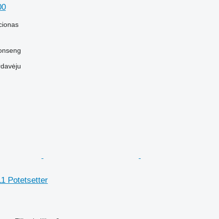
00
cionas
konseng
rdavėju
1 Potetsetter