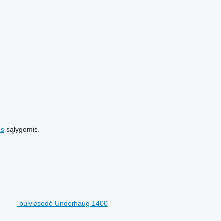
es
sąlygomis.
bulviasodė Underhaug 1400