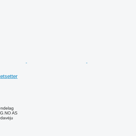
etsetter
øndelag
G.NO AS
rdavėju