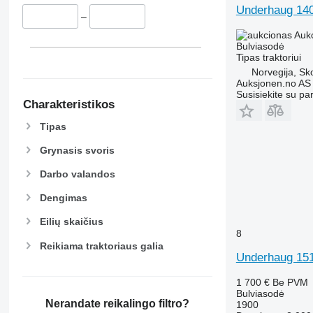
Underhaug 14
–
Auk
Bulviasodė
Tipas
traktoriui
Norvegija, S
Auksjonen.no AS
Susisiekite su pa
Charakteristikos
Tipas
Grynasis svoris
Darbo valandos
Dengimas
Eilių skaičius
8
Reikiama traktoriaus galia
Underhaug 151
1 700 €
Be PVM
Bulviasodė
Nerandate reikalingo filtro?
1900