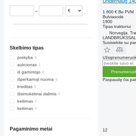
Underhaug 14
–
1 800 €
Be PVM
Bulviasodė
1900
Tipas
traktoriui
Norvegija, Tr
LANDBRUKSSAL
Susisiekite su pa
Skelbimo tipas
Užsiprenumeruoki
prekyba
aukcionas
Prenumeruot
iš gamintojo
išperkamoji nuoma
Paspaudę čia patv
kreditas
išsimokėtinai dalimis
keitimas
keitimas
Pagaminimo metai
12