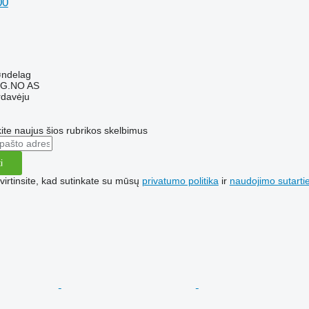
00
øndelag
G.NO AS
rdavėju
te naujus šios rubrikos skelbimus
i
irtinsite, kad sutinkate su mūsų
privatumo politika
ir
naudojimo sutarti