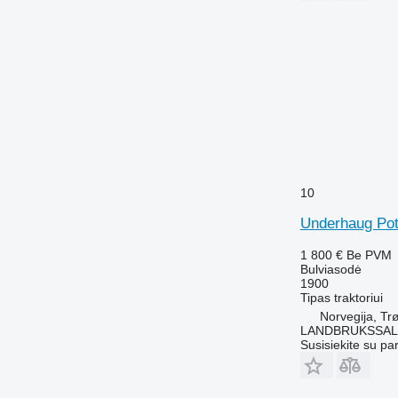
10
Underhaug Pot
1 800 €
Be PVM
Bulviasodė
1900
Tipas
traktoriui
Norvegija, Tr
LANDBRUKSSAL
Susisiekite su pa