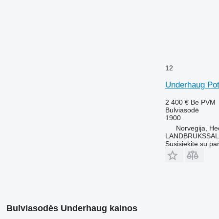
12
Underhaug Pot
2 400 €
Be PVM
Bulviasodė
1900
Norvegija, H
LANDBRUKSSAL
Susisiekite su pa
Bulviasodės Underhaug kainos