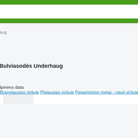
haug
Bulviasodės Underhaug
lpinimo data
Brangiausias viršuje
Pigiausias viršuje
Pagaminimo metai - nauji viršuj