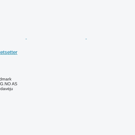
etsetter
edmark
G.NO AS
rdavėju