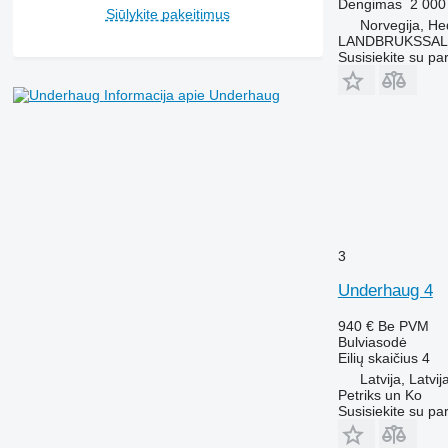
Dengimas
2 00
Siūlykite pakeitimus
Norvegija, H
LANDBRUKSSAL
Susisiekite su pa
Informacija apie Underhaug
3
Underhaug 4
940 €
Be PVM
Bulviasodė
Eilių skaičius
4
Latvija, Latvij
Petriks un Ko
Susisiekite su pa