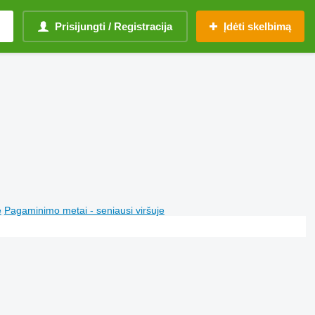
Prisijungti / Registracija
Įdėti skelbimą
e
Pagaminimo metai - seniausi viršuje