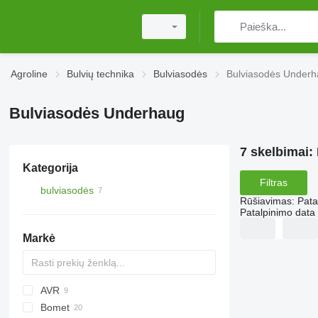
Agroline
Bulvių technika
Bulviasodės
Bulviasodės Under
Bulviasodės Underhaug
7 skelbimai:
Kategorija
Filtras
bulviasodės
Rūšiavimas
:
Pata
Patalpinimo data
Markė
AVR
Bomet
Ceres