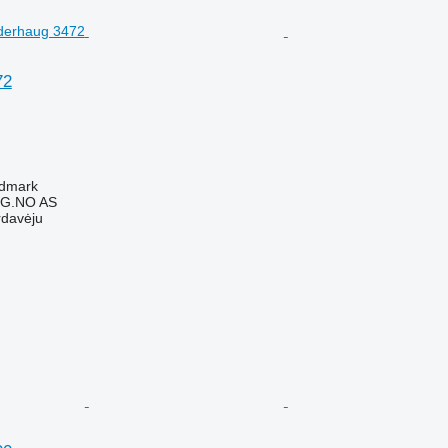
72
edmark
G.NO AS
rdavėju