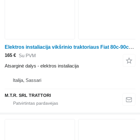
Elektros instaliacija vikšrinio traktoriaus Fiat 80c-90c-100c-120c-150c
165 €
Su PVM
Atsarginė dalys - elektros instaliacija
Italija, Sassari
M.T.R. SRL TRATTORI