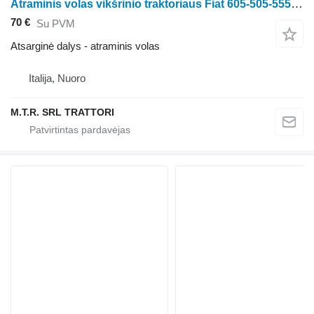
Atraminis volas vikšrinio traktoriaus Fiat 605-505-555-455
70 €
Su PVM
Atsarginė dalys - atraminis volas
Italija, Nuoro
M.T.R. SRL TRATTORI