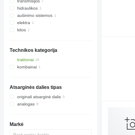
transmisijos
vikšrai
hidraulikos
automobilio tiltai
guminiai vikšrai
aušinimo sistemos
diferencialai
kitos hidraulinės dalys
elektra
kardaniniai velenai
termomovos
kitos
pavarų dėžės korpusai
monitoriai
kitos transmisijos dalys
tvirtinimo elementai
Technikos kategorija
traktoriai
kombainai
mini traktoriai
ratiniai traktoriai
grūdų kombainai
vikšriniai traktoriai
Atsarginės dalies tipas
originali atsarginė dalis
analogas
Markė