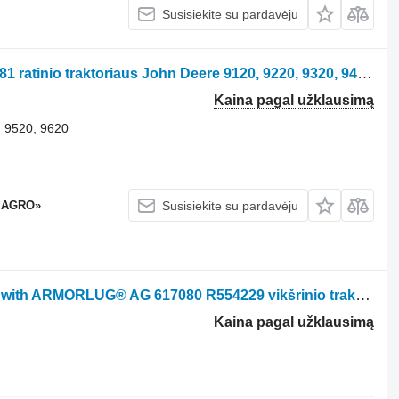
Susisiekite su pardavėju
Kita transmisijos dalis Krishka R109481 ratinio traktoriaus John Deere 9120, 9220, 9320, 9420, 9520, 9620
Kaina pagal užklausimą
 9520, 9620
 AGRO»
Susisiekite su pardavėju
Guminis vikšras Trackman ®T700 XP with ARMORLUG® AG 617080 R554229 vikšrinio traktoriaus John Deere 9RX 490, 9RX 540, 9RX 590, 9RX 640, 9470RX, 9520RX, 9570RX, 9620RX
Kaina pagal užklausimą