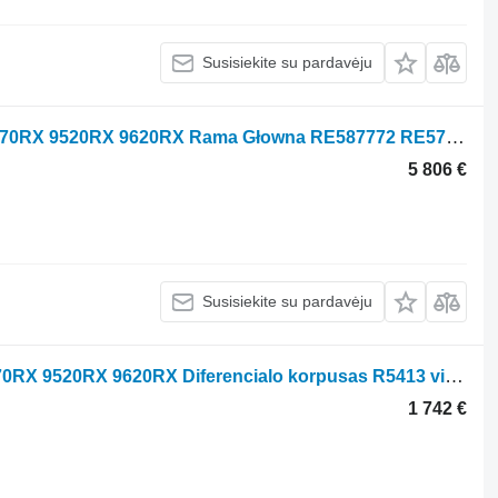
Susisiekite su pardavėju
Rama Głowna John Deere 9420RX 9470RX 9520RX 9620RX Rama Głowna RE587772 RE578507 vikšrinio traktoriaus John Deere 9420RX, 9470RX, 9520RX ,9620RX
5 806 €
Susisiekite su pardavėju
Diferencialas John Deere 9420RX 9470RX 9520RX 9620RX Diferencialo korpusas R5413 vikšrinio traktoriaus John Deere 9420RX 9470RX 9520RX 9620RX
1 742 €