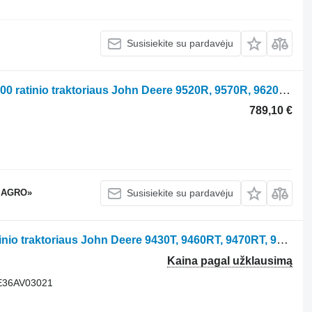
Susisiekite su pardavėju
Tvirtinimo elementai Vis REC380627900 ratinio traktoriaus John Deere 9520R, 9570R, 9620R, 9R 640
789,10 €
 AGRO»
Susisiekite su pardavėju
Guminis vikšras Tagex 35F9900 vikšrinio traktoriaus John Deere 9430T, 9460RT, 9470RT, 9510RT, 9520RT, 9530T, 9530RT, 9560RT, 9570RT, 9630T, 9RT 470, 9RT 490, 9RT 520, 9RT 540, 9RT570, 9RT590
Kaina pagal užklausimą
 E36AV03021