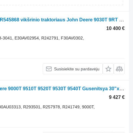
Guminis vikšras John Deere r242793 R545868 vikšrinio traktoriaus John Deere 9030T 9RT 9560RT 9030T 9130T 9230T 9330T 9430T 9530T 9630T 9730T 9RT 9400RT 9410RT 9420RT 9450RT 9440RT 9460RT 9470RT 9510RT 9520RT 9550RT 9540RT 9560RT 9570RT
10 400 €
3-3041, E30AV02954, R242791, F30AV0302,
Susisiekite su pardavėju
Guminis vikšras John Deere Jonh Deere 9000T 9510T 9520T 9530T 9540T Gusenitsya 30"x7"x54 ( R241748 vikšrinio traktoriaus John Deere 9000T 9110T 9120T 9130T 9140T 9200T 9210T 9220T 9230T 9240T 9300T 9310T 9320T 9330T 9340T 9400T 9410T 9420T 9430T 9440T 9500T 9510T 9520T 9530T 9540T 9600T 9610T 9620T 9630T 9640T
9 427 €
30AU03313, R293501, R257978, R241749, 9000T,