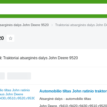
sarginės dalys John Deere 9520
Traktoriai atsarginės dalys John 
20
i:
Traktoriai atsarginės dalys John Deere 9520
Atsarginė dalys - automobilio tiltas
John Deere, r9410,r9420,r9430,r9510,r9520