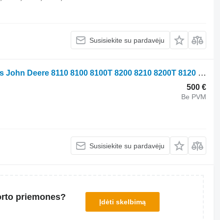
Susisiekite su pardavėju
Monitorius RE64583 ratinio traktoriaus John Deere 8110 8100 8100T 8200 8210 8200T 8120 8110T 9620 9120 9200 9100 9320 9220 9300 8520 9520 9420 9400 8300 8320 8310T 8300T 8310 8220 8210T 8400T 8400 8410 8410T 8420
500 €
Be PVM
Susisiekite su pardavėju
orto priemones?
Įdėti skelbimą