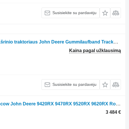
Susisiekite su pardavėju
Guminis vikšras Trackman 616490 vikšrinio traktoriaus John Deere Gummilaufband Trackman® HP Extreme 616490, R545868, E30AV03019 für JOHN DEERE 9430T, 9460RT, 9470 RT, 9510RT, 9520RT, 9530RT, 9530T, 9560RT, 9570RT, 9630T, 9RT 470, 9RT 490, 9RT 520, 9RT 540, 9RT 570, 9RT 590
Kaina pagal užklausimą
Susisiekite su pardavėju
Atak Koło Zębate Mechanizmu Różańcow John Deere 9420RX 9470RX 9520RX 9620RX Rožinio mechanizmo pavarų ataka vikšrinio traktoriaus John Deere 9420RX 9470RX 9520RX 9620RX
3 484 €