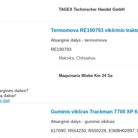
TAGEX Technischer Handel GmbH
Termomova RE190793 vikšrinio trakto
Atsarginė dalys - termomova
RE190793
Meksika, Chihuahua
Maquinaria Wiebe Km 24 Sa
arginės dalies?
są dabar!
ę dalį
Atsarginė dalys - guminis vikšras
617090, R554230, R550228, E36BH02897,