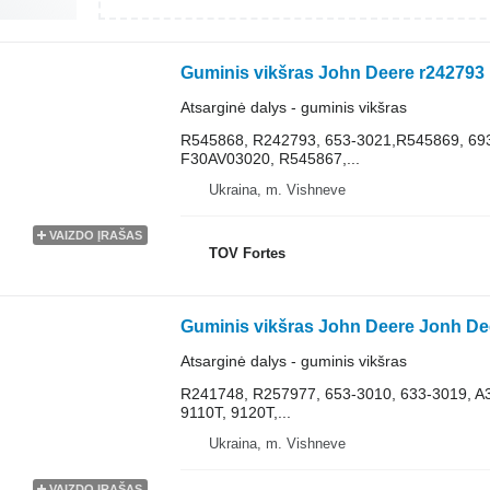
Atsarginė dalys - guminis vikšras
R545868, R242793, 653-3021,R545869, 69
F30AV03020, R545867,...
Ukraina, m. Vishneve
VAIZDO ĮRAŠAS
TOV Fortes
Atsarginė dalys - guminis vikšras
R241748, R257977, 653-3010, 633-3019, A
9110T, 9120T,...
Ukraina, m. Vishneve
VAIZDO ĮRAŠAS