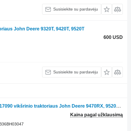
Susisiekite su pardavėju
riaus John Deere 9320T, 9420T, 9520T
600 USD
Susisiekite su pardavėju
Guminis vikšras Trackman T700 XP 617090 vikšrinio traktoriaus John Deere 9470RX, 9520RX, 9570RX, 9620RX, 9RX 490, 9RX 540, 9RX 590, 9RX 640
Kaina pagal užklausimą
 B36BH03047