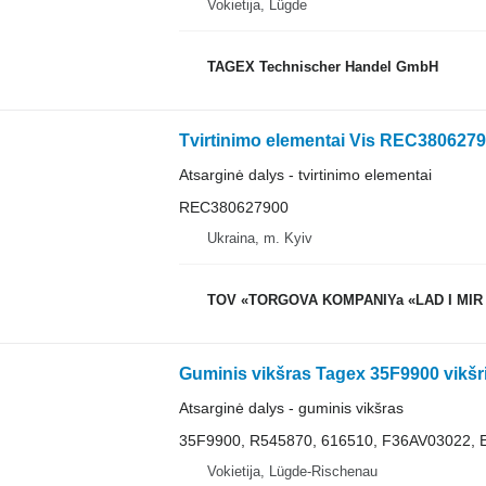
Vokietija, Lügde
TAGEX Technischer Handel GmbH
Atsarginė dalys - tvirtinimo elementai
REC380627900
Ukraina, m. Kyiv
TOV «TORGOVA KOMPANIYa «LAD I MIR
Atsarginė dalys - guminis vikšras
35F9900, R545870, 616510, F36AV03022,
Vokietija, Lügde-Rischenau