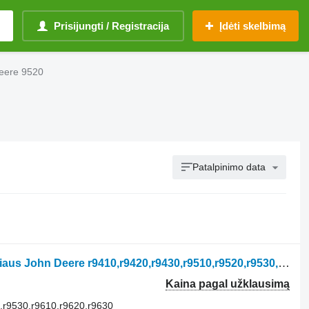
Prisijungti / Registracija
Įdėti skelbimą
Deere 9520
Patalpinimo data
Automobilio tiltas John ratinio traktoriaus John Deere r9410,r9420,r9430,r9510,r9520,r9530,r9610,r9620,r9630
Kaina pagal užklausimą
,r9530,r9610,r9620,r9630