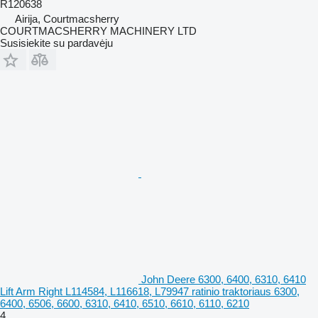
R120638
Airija, Courtmacsherry
COURTMACSHERRY MACHINERY LTD
Susisiekite su pardavėju
John Deere 6300, 6400, 6310, 6410
Lift Arm Right L114584, L116618, L79947 ratinio traktoriaus 6300,
6400, 6506, 6600, 6310, 6410, 6510, 6610, 6110, 6210
4