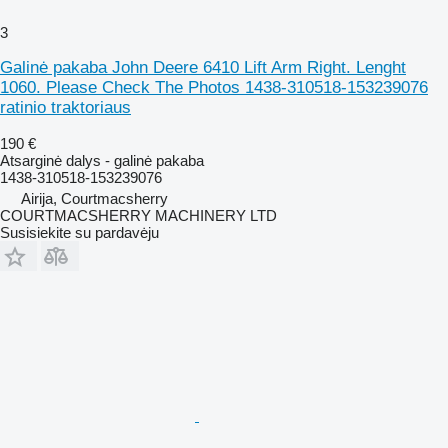
3
Galinė pakaba John Deere 6410 Lift Arm Right. Lenght
1060. Please Check The Photos 1438-310518-153239076
ratinio traktoriaus
190 €
Atsarginė dalys - galinė pakaba
1438-310518-153239076
Airija, Courtmacsherry
COURTMACSHERRY MACHINERY LTD
Susisiekite su pardavėju