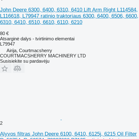
John Deere 6300, 6400, 6310, 6410 Lift Arm Right L114584,
L116618, L79947 ratinio traktoriaus 6300, 6400, 6506, 6600,
6310, 6410, 6510, 6610, 6110, 6210
80 €
Atsarginė dalys - tvirtinimo elementai
L79947
Airija, Courtmacsherry
COURTMACSHERRY MACHINERY LTD
Susisiekite su pardavėju
2
Alyvos filtras John Deere 6100, 6410, 6125j, 6215 Oil Filter