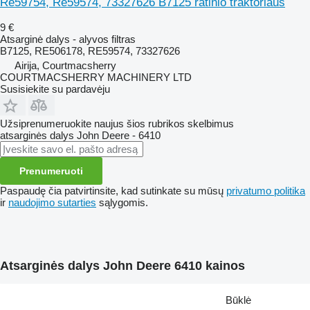
Re59754, Re59574, 73327626 B7125 ratinio traktoriaus
9 €
Atsarginė dalys - alyvos filtras
B7125, RE506178, RE59574, 73327626
Airija, Courtmacsherry
COURTMACSHERRY MACHINERY LTD
Susisiekite su pardavėju
Užsiprenumeruokite naujus šios rubrikos skelbimus
atsarginės dalys
John Deere - 6410
Prenumeruoti
Paspaudę čia patvirtinsite, kad sutinkate su mūsų
privatumo politika
ir
naudojimo sutarties
sąlygomis.
Atsarginės dalys John Deere 6410 kainos
Būklė