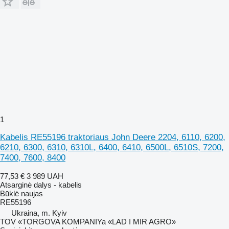
1
Kabelis RE55196 traktoriaus John Deere 2204, 6110, 6200,
6210, 6300, 6310, 6310L, 6400, 6410, 6500L, 6510S, 7200,
7400, 7600, 8400
77,53 €
3 989 UAH
Atsarginė dalys - kabelis
Būklė
naujas
RE55196
Ukraina, m. Kyiv
TOV «TORGOVA KOMPANIYa «LAD I MIR AGRO»