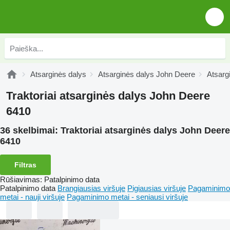
Atsarginės dalys
Atsarginės dalys John Deere
Atsarg
Traktoriai atsarginės dalys John Deere
6410
36 skelbimai:
Traktoriai atsarginės dalys John Deere
6410
Filtras
Rūšiavimas
:
Patalpinimo data
Patalpinimo data
Brangiausias viršuje
Pigiausias viršuje
Pagaminimo
metai - nauji viršuje
Pagaminimo metai - seniausi viršuje