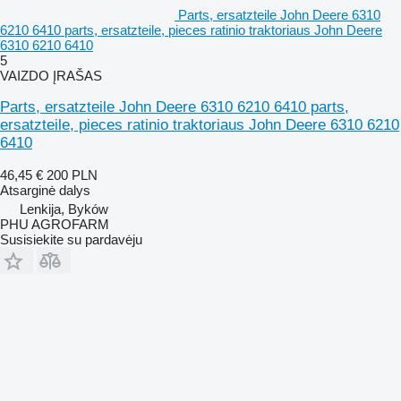
Parts, ersatzteile John Deere 6310
6210 6410 parts, ersatzteile, pieces ratinio traktoriaus John Deere
6310 6210 6410
5
VAIZDO ĮRAŠAS
Parts, ersatzteile John Deere 6310 6210 6410 parts,
ersatzteile, pieces ratinio traktoriaus John Deere 6310 6210
6410
46,45 €
200 PLN
Atsarginė dalys
Lenkija, Byków
PHU AGROFARM
Susisiekite su pardavėju