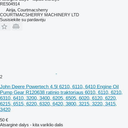
RE504914
Airija, Courtmacsherry
COURTMACSHERRY MACHINERY LTD
Susisiekite su pardavėju
2
John Deere Powertech 4.5l 6210, 6110, 6410 Engine Oil
Pump Gear R120638 ratinio traktoriaus 6010, 6110, 6210,
6310, 6410, 3200, 3400, 6205, 6505, 6020, 6120, 6220,
6215, 6515, 6220, 6320, 6420, 3800, 3215, 3220, 3415,
3420
50 €
Atsarginė dalys - kita variklio dalis