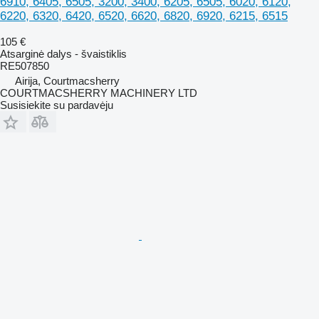
6910, 6405, 6505, 3200, 3400, 6205, 6505, 6020, 6120,
6220, 6320, 6420, 6520, 6620, 6820, 6920, 6215, 6515
105 €
Atsarginė dalys - švaistiklis
RE507850
Airija, Courtmacsherry
COURTMACSHERRY MACHINERY LTD
Susisiekite su pardavėju