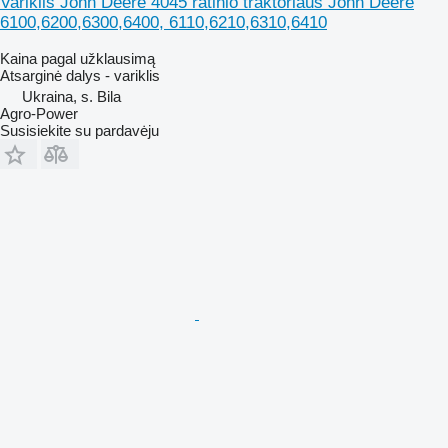
Variklis John Deere 4045 ratinio traktoriaus John Deere
6100,6200,6300,6400, 6110,6210,6310,6410
Kaina pagal užklausimą
Atsarginė dalys - variklis
Ukraina, s. Bila
Agro-Power
Susisiekite su pardavėju