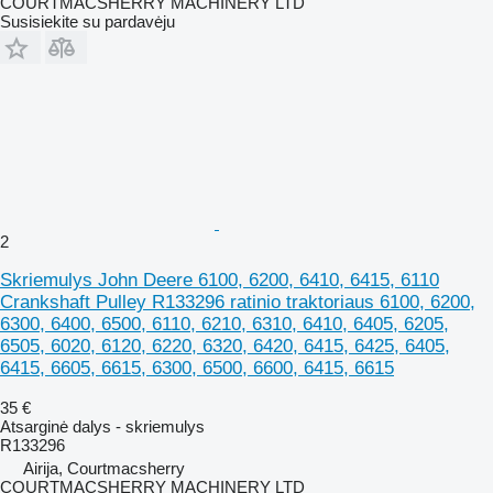
COURTMACSHERRY MACHINERY LTD
Susisiekite su pardavėju
2
Skriemulys John Deere 6100, 6200, 6410, 6415, 6110
Crankshaft Pulley R133296 ratinio traktoriaus 6100, 6200,
6300, 6400, 6500, 6110, 6210, 6310, 6410, 6405, 6205,
6505, 6020, 6120, 6220, 6320, 6420, 6415, 6425, 6405,
6415, 6605, 6615, 6300, 6500, 6600, 6415, 6615
35 €
Atsarginė dalys - skriemulys
R133296
Airija, Courtmacsherry
COURTMACSHERRY MACHINERY LTD