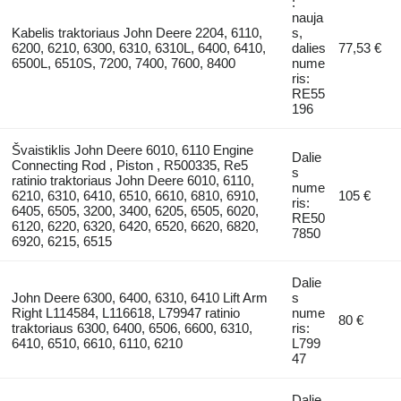
:
nauja
Kabelis traktoriaus John Deere 2204, 6110,
s,
6200, 6210, 6300, 6310, 6310L, 6400, 6410,
dalies
77,53 €
6500L, 6510S, 7200, 7400, 7600, 8400
nume
ris:
RE55
196
Švaistiklis John Deere 6010, 6110 Engine
Dalie
Connecting Rod , Piston , R500335, Re5
s
ratinio traktoriaus John Deere 6010, 6110,
nume
6210, 6310, 6410, 6510, 6610, 6810, 6910,
105 €
ris:
6405, 6505, 3200, 3400, 6205, 6505, 6020,
RE50
6120, 6220, 6320, 6420, 6520, 6620, 6820,
7850
6920, 6215, 6515
Dalie
John Deere 6300, 6400, 6310, 6410 Lift Arm
s
Right L114584, L116618, L79947 ratinio
nume
80 €
traktoriaus 6300, 6400, 6506, 6600, 6310,
ris:
6410, 6510, 6610, 6110, 6210
L799
47
Dalie