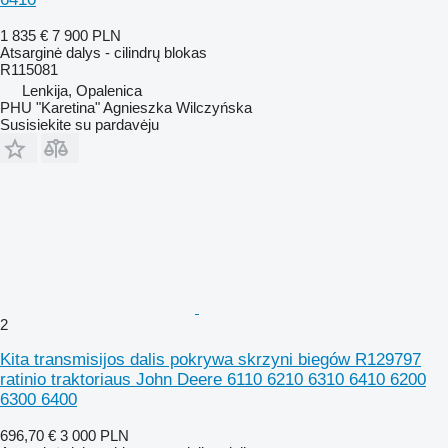
1 835 €
7 900 PLN
Atsarginė dalys - cilindrų blokas
R115081
Lenkija, Opalenica
PHU "Karetina" Agnieszka Wilczyńska
Susisiekite su pardavėju
2
Kita transmisijos dalis pokrywa skrzyni biegów R129797
ratinio traktoriaus John Deere 6110 6210 6310 6410 6200
6300 6400
696,70 €
3 000 PLN