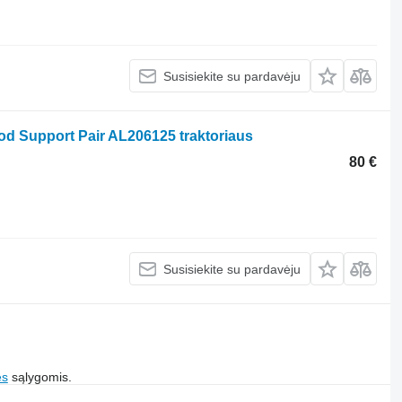
Susisiekite su pardavėju
ood Support Pair AL206125 traktoriaus
80 €
Susisiekite su pardavėju
es
sąlygomis.