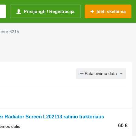
Prisijungti / Registracija
Įdėti skelbimą
Deere 6215
Patalpinimo data
r Radiator Screen L202113 ratinio traktoriaus
60 €
temos dalis