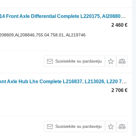
Diferencialas John Deere 6215r 755/314 Front Axle Differential Complete L220175, Al208809 755.01.070.01 ratinio traktoriaus John Deere 6215r
2 460 €
L208809,AL208846,755.04.758.01, AL219746
Susisiekite su pardavėju
Stebulė John Deere 6215r 755/314 Front Axle Hub Lhs Complete L216837, L213026, L220 755.06.097.01 ratinio traktoriaus
2 706 €
Susisiekite su pardavėju