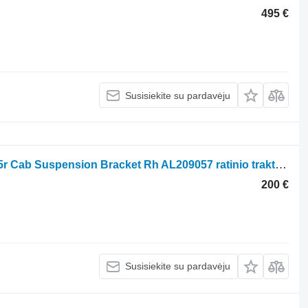
495 €
Susisiekite su pardavėju
John Deere 6m, 6r, 6195m, 6195r, 6215r Cab Suspension Bracket Rh AL209057 ratinio traktoriaus
200 €
Susisiekite su pardavėju