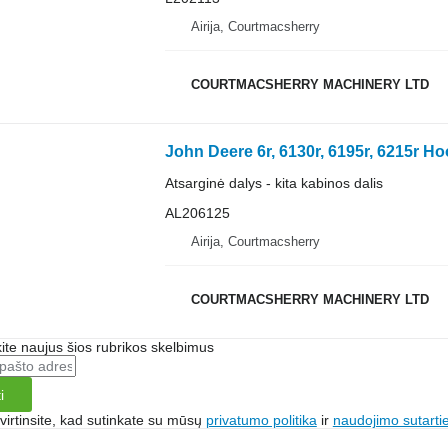
Airija, Courtmacsherry
COURTMACSHERRY MACHINERY LTD
John Deere 6r, 6130r, 6195r, 6215r H
Atsarginė dalys - kita kabinos dalis
AL206125
Airija, Courtmacsherry
COURTMACSHERRY MACHINERY LTD
te naujus šios rubrikos skelbimus
i
irtinsite, kad sutinkate su mūsų
privatumo politika
ir
naudojimo sutarti