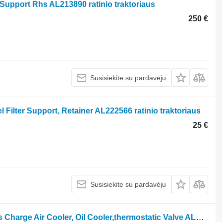
Support Rhs AL213890 ratinio traktoriaus
250 €
Susisiekite su pardavėju
l Filter Support, Retainer AL222566 ratinio traktoriaus
25 €
Susisiekite su pardavėju
Atvamzdis John Deere 6215r Oil Lines Charge Air Cooler, Oil Cooler,thermostatic Valve AL209919 ratinio traktoriaus