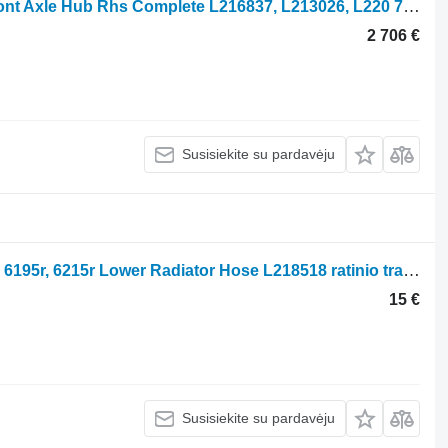
Stebulė John Deere 6215r 755/314 Front Axle Hub Rhs Complete L216837, L213026, L220 755.06.097.01 ratinio traktoriaus
2 706 €
Susisiekite su pardavėju
Atvamzdis John Deere 6m, 6r, 6195m, 6195r, 6215r Lower Radiator Hose L218518 ratinio traktoriaus
15 €
Susisiekite su pardavėju