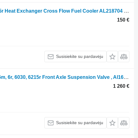
Interkuleris John Deere 6r, 6145r, 6215r Heat Exchanger Cross Flow Fuel Cooler AL218704 ratinio traktoriaus
150 €
Susisiekite su pardavėju
Skersinis stabilizatorius John Deere 6m, 6r, 6030, 6215r Front Axle Suspension Valve , Al1694 AL205562 ratinio traktoriaus
1 260 €
Susisiekite su pardavėju