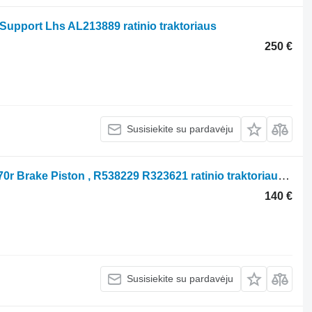
Support Lhs AL213889 ratinio traktoriaus
250 €
Susisiekite su pardavėju
John Deere 6r Series 6215r, 6210r, 6170r Brake Piston , R538229 R323621 ratinio traktoriaus John Deere 6r Series 6215r
140 €
Susisiekite su pardavėju