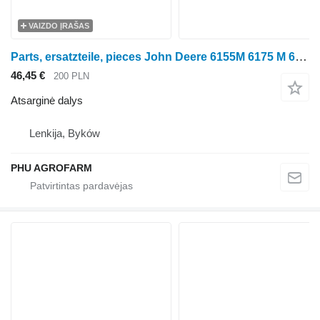
VAIZDO ĮRAŠAS
Parts, ersatzteile, pieces John Deere 6155M 6175 M 6195 parts, ersatzteile, pieces ratinio traktoriaus John Deere 6155M 6175 M 6195
46,45 €
200 PLN
Atsarginė dalys
Lenkija, Byków
PHU AGROFARM