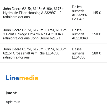
Dalies
John Deere 6215r, 6145r, 6190r, 6175m
numeris:
Hydraulic Filter Housing Al232897, L2
145 €
AL232897,
ratinio traktoriaus
L206459
John Deere 6215r, 6175m, 6175r, 6195m
Dalies
3 Point Linkage Lift Arm Rhs Al210948
numeris:
350 €
ratinio traktoriaus John Deere 6215R
AL210948
John Deere 6175r, 6175m, 6195r, 6195m,
Dalies
6215r Crossshaft Arm Rhs L164896
numeris:
280 €
ratinio traktoriaus
L164896
Įmonė
Apie mus