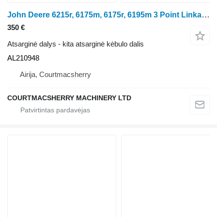
John Deere 6215r, 6175m, 6175r, 6195m 3 Point Linkage Lift Arm Rhs Al210948 AL210948 ratinio traktoriaus John Deere 6215R
350 €
Atsarginė dalys - kita atsarginė kėbulo dalis
AL210948
Airija, Courtmacsherry
COURTMACSHERRY MACHINERY LTD