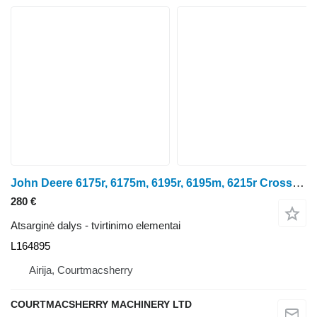
John Deere 6175r, 6175m, 6195r, 6195m, 6215r Crossshaft Arm Lhs L164895 ratinio traktoriaus
280 €
Atsarginė dalys - tvirtinimo elementai
L164895
Airija, Courtmacsherry
COURTMACSHERRY MACHINERY LTD