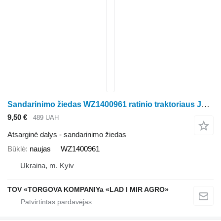
Sandarinimo žiedas WZ1400961 ratinio traktoriaus John Deere 6110M, 6120M, 6130M, 6140M, 6145M, 6155M, 6175M, 6195M
9,50 €
489 UAH
Atsarginė dalys - sandarinimo žiedas
Būklė
naujas
WZ1400961
Ukraina, m. Kyiv
TOV «TORGOVA KOMPANIYa «LAD I MIR AGRO»