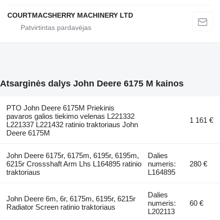
COURTMACSHERRY MACHINERY LTD
Atsarginės dalys John Deere 6175 M kainos
PTO John Deere 6175M Priekinis
pavaros galios tiekimo velenas L221332
1 161 €
L221337 L221432 ratinio traktoriaus John
Deere 6175M
John Deere 6175r, 6175m, 6195r, 6195m,
Dalies
6215r Crossshaft Arm Lhs L164895 ratinio
numeris:
280 €
traktoriaus
L164895
Dalies
John Deere 6m, 6r, 6175m, 6195r, 6215r
numeris:
60 €
Radiator Screen ratinio traktoriaus
L202113