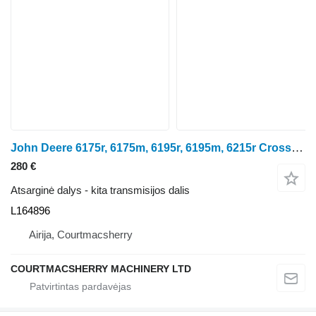
John Deere 6175r, 6175m, 6195r, 6195m, 6215r Crossshaft Arm Rhs L164896 ratinio traktoriaus
280 €
Atsarginė dalys - kita transmisijos dalis
L164896
Airija, Courtmacsherry
COURTMACSHERRY MACHINERY LTD