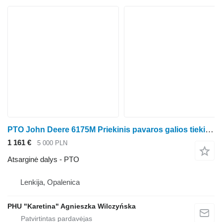
PTO John Deere 6175M Priekinis pavaros galios tiekimo velenas L221332 L221337 L221432 ratinio traktoriaus John Deere 6175M
1 161 €
5 000 PLN
Atsarginė dalys - PTO
Lenkija, Opalenica
PHU "Karetina" Agnieszka Wilczyńska