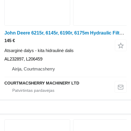
John Deere 6215r, 6145r, 6190r, 6175m Hydraulic Filter Housing Al232897, L2 AL232897 ratinio traktoriaus
145 €
Atsarginė dalys - kita hidraulinė dalis
AL232897, L206459
Airija, Courtmacsherry
COURTMACSHERRY MACHINERY LTD