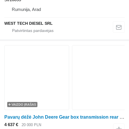
Rumunija, Arad
WEST TECH DIESEL SRL
VAIZDO ĮRAŠAS
Pavarų dėžė John Deere Gear box transmission rear axle John Deere 6105M AL214201 ratinio traktoriaus John Deere 6105M
4 637 €
20 000 PLN