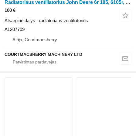
Radiatoriaus ventiliatorius John Deere 6r 185, 6105r, 6120r, 6130r, 6150r Oil Cooler Fan Al207709 AL207709 ratinio traktoriaus
100 €
Atsarginė dalys - radiatoriaus ventiliatorius
AL207709
Airija, Courtmacsherry
COURTMACSHERRY MACHINERY LTD