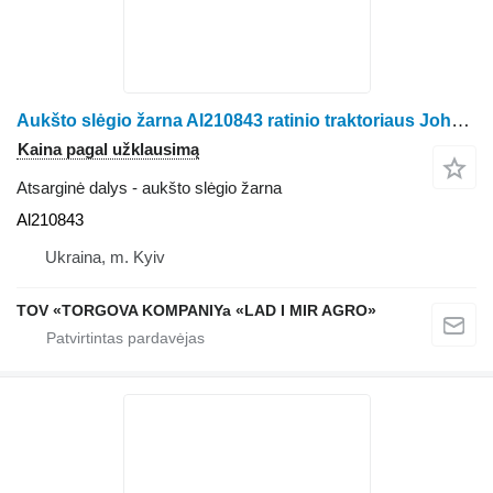
Aukšto slėgio žarna Al210843 ratinio traktoriaus John Deere 6105M, 6110M, 6115M
Kaina pagal užklausimą
Atsarginė dalys - aukšto slėgio žarna
Al210843
Ukraina, m. Kyiv
TOV «TORGOVA KOMPANIYa «LAD I MIR AGRO»