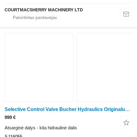
COURTMACSHERRY MACHINERY LTD
Selective Control Valve Bucher Hydraulics Originalus selektyvaus valdymo vožtuvas OEM SJ16055 ratinio traktoriaus John Deere 5075EF, 5075M, 5076EN, 5085E, 5085M, 5090E, 5090EL, 5090EN, 5090M, 5090R, 5095M, 5100E, 5100M, 5100MH, 5100ML, 5100R, 5105M, 5115M, 5115ML, 5115R, 5120M, 5125M, 5125R, 6100D, 6100E, 6105EH, 6110D, 6110E, 6115D, 6115E, 6120E, 6120EH, 6125D, 6125E, 6130D, 6130E, 6135E FT4
999 €
Atsarginė dalys - kita hidraulinė dalis
SJ16055