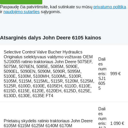
Paspaudę čia patvirtinsite, kad sutinkate su mūsų
privatumo politika
ir
naudojimo sutarties
sąlygomis.
Atsarginės dalys John Deere 6105 kainos
Selective Control Valve Bucher Hydraulics
Originalus selektyvaus valdymo vožtuvas OEM
Dali
SJ16055 ratinio traktoriaus John Deere 5075EF,
es
5075M, 5076EN, 5085E, 5085M, 5090E,
num
5090EL, 5090EN, 5090M, 5090R, 5095M,
eris:
999 €
5100E, 5100M, 5100MH, 5100ML, 5100R,
SJ1
5105M, 5115M, 5115ML, 5115R, 5120M, 5125M,
605
5125R, 6100D, 6100E, 6105EH, 6110D, 6110E,
5
6115D, 6115E, 6120E, 6120EH, 6125D, 6125E,
6130D, 6130E, 6135E FT4
Dali
es
num
Prietaisų skydelis ratinio traktoriaus John Deere
eris:
1 090 €
6105M 6115M 6125M 6140M 6170M