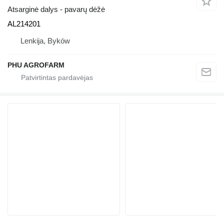
Atsarginė dalys - pavarų dėžė
AL214201
Lenkija, Byków
PHU AGROFARM