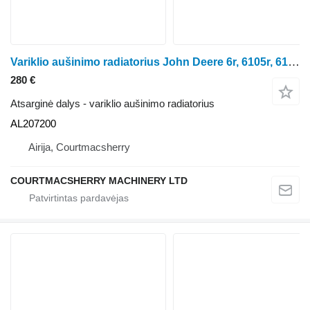
Variklio aušinimo radiatorius John Deere 6r, 6105r, 6175r, 6195r, 6215r, 6250r, Vapor Condenser AL207200 ratinio traktoriaus
280 €
Atsarginė dalys - variklio aušinimo radiatorius
AL207200
Airija, Courtmacsherry
COURTMACSHERRY MACHINERY LTD