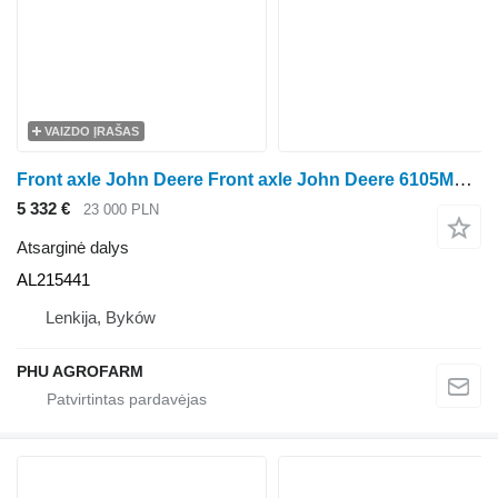
VAIZDO ĮRAŠAS
Front axle John Deere Front axle John Deere 6105MC, DANA 730/254 AL215441 ratinio traktoriaus John Deere 6105MC, DANA 730/254
5 332 €
23 000 PLN
Atsarginė dalys
AL215441
Lenkija, Byków
PHU AGROFARM