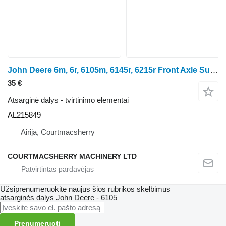
John Deere 6m, 6r, 6105m, 6145r, 6215r Front Axle Support Cover Bracket Al2 AL215849 ratinio traktoriaus
35 €
Atsarginė dalys - tvirtinimo elementai
AL215849
Airija, Courtmacsherry
COURTMACSHERRY MACHINERY LTD
Užsiprenumeruokite naujus šios rubrikos skelbimus
atsarginės dalys
John Deere - 6105
Prenumeruoti