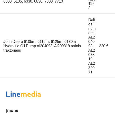
6800, 6105, 6930, 6830, 7800, 7710
117
3
Dali
es
num
eris:
AL2
John Deere 6105m, 6115m, 6125m, 6130m
040
Hydraulic Oil Pump Al204093, Al209819 ratinio
93,
320 €
traktoriaus
AL2
098
19,
AL2
320
71
Įmonė