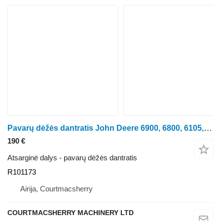
Pavarų dėžės dantratis John Deere 6900, 6800, 6105, 6930, 6830, 7800, 7710 Ring Gear R101173 ratinio traktoriaus John Deere 6900, 6800, 6105, 6930, 6830, 7800, 7710
190 €
Atsarginė dalys - pavarų dėžės dantratis
R101173
Airija, Courtmacsherry
COURTMACSHERRY MACHINERY LTD