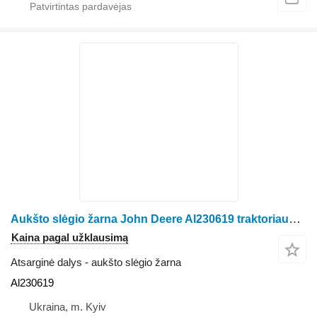
Aukšto slėgio žarna John Deere Al230619 traktoriaus John Deere 6105M, 6110M, 6115M, 6120M, 6125M, 6130M, 6135M
Kaina pagal užklausimą
Atsarginė dalys - aukšto slėgio žarna
Al230619
Ukraina, m. Kyiv