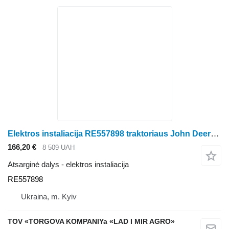
Elektros instaliacija RE557898 traktoriaus John Deere 6105R, 6110R, 6115R, 6120R, 6125R, 6130R, 6110M, 6120M, 6130M, 6145M
166,20 €
8 509 UAH
Atsarginė dalys - elektros instaliacija
RE557898
Ukraina, m. Kyiv
TOV «TORGOVA KOMPANIYa «LAD I MIR AGRO»