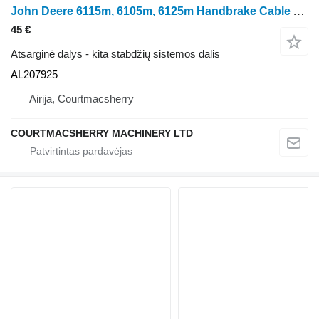
John Deere 6115m, 6105m, 6125m Handbrake Cable Al207925 AL207925 ratinio traktoriaus 6115M
45 €
Atsarginė dalys - kita stabdžių sistemos dalis
AL207925
Airija, Courtmacsherry
COURTMACSHERRY MACHINERY LTD