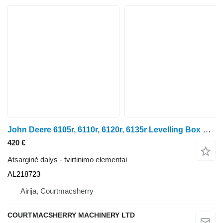
John Deere 6105r, 6110r, 6120r, 6135r Levelling Box Rhs/lhs Al218723 AL218723 ratinio traktoriaus
420 €
Atsarginė dalys - tvirtinimo elementai
AL218723
Airija, Courtmacsherry
COURTMACSHERRY MACHINERY LTD