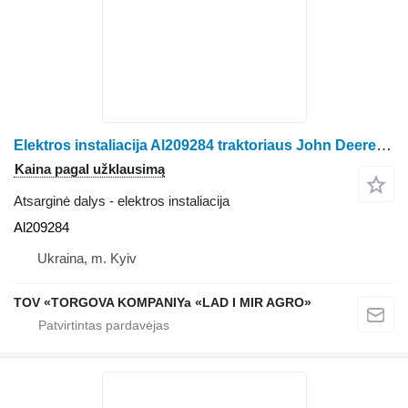
Elektros instaliacija Al209284 traktoriaus John Deere 6105R, 6110R, 6115R, 6125R, 6130R, 6140R, 6145R, 6150R, 6155R, 6170R, 6175R, 6190R, 6195R, 6210R, 6215R
Kaina pagal užklausimą
Atsarginė dalys - elektros instaliacija
Al209284
Ukraina, m. Kyiv
TOV «TORGOVA KOMPANIYa «LAD I MIR AGRO»