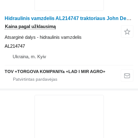
Hidraulinis vamzdelis AL214747 traktoriaus John Deere 6105R, 6110R, 6115R, 6120R, 6125R, 6130R
Kaina pagal užklausimą
Atsarginė dalys - hidraulinis vamzdelis
AL214747
Ukraina, m. Kyiv
TOV «TORGOVA KOMPANIYa «LAD I MIR AGRO»