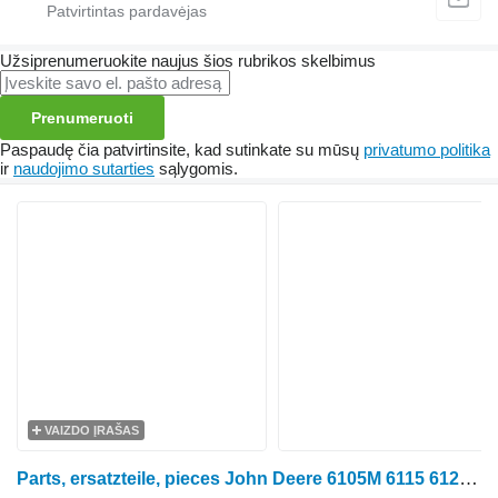
Užsiprenumeruokite naujus šios rubrikos skelbimus
Prenumeruoti
Paspaudę čia patvirtinsite, kad sutinkate su mūsų
privatumo politika
ir
naudojimo sutarties
sąlygomis.
VAIZDO ĮRAŠAS
Parts, ersatzteile, pieces John Deere 6105M 6115 6125 parts, ersatzteile, pieces ratinio traktoriaus John Deere 6105M 6115 6125