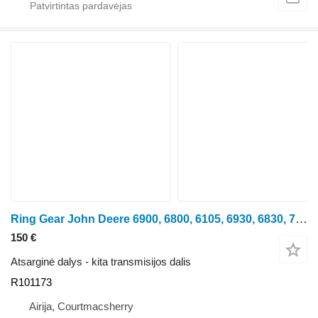
Ring Gear John Deere 6900, 6800, 6105, 6930, 6830, 7800, 7710 Ring Gear R101173 ratinio traktoriaus John Deere 6900, 6800, 6105, 6930, 6830, 7800, 7710
150 €
Atsarginė dalys - kita transmisijos dalis
R101173
Airija, Courtmacsherry