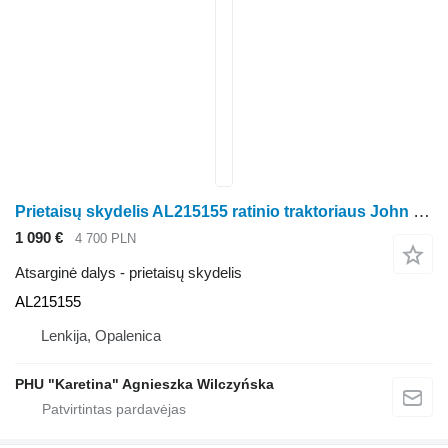
Prietaisų skydelis AL215155 ratinio traktoriaus John Deere 6105M 6115M 6125M 6140M 6170M
1 090 €
4 700 PLN
Atsarginė dalys - prietaisų skydelis
AL215155
Lenkija, Opalenica
PHU "Karetina" Agnieszka Wilczyńska