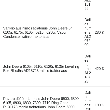
AL2
151
55
Dali
es
Variklio aušinimo radiatorius John Deere 6r,
num
6105r, 6175r, 6195r, 6215r, 6250r, Vapor
eris:
280 €
Condenser ratinio traktoriaus
AL2
072
00
Dali
es
num
John Deere 6105r, 6110r, 6120r, 6135r Levelling
eris:
420 €
Box Rhs/lhs Al218723 ratinio traktoriaus
AL2
187
23
Dali
es
Pavarų dėžės dantratis John Deere 6900, 6800,
num
6105, 6930, 6830, 7800, 7710 Ring Gear
eris:
190 €
R101173 ratinio traktoriaus John Deere 6900,
R10