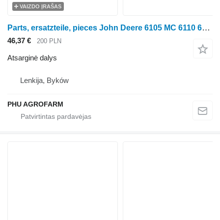
VAIZDO ĮRAŠAS
Parts, ersatzteile, pieces John Deere 6105 MC 6110 6100 parts, ersatzteile, pieces ratinio traktoriaus John Deere 6105 MC 6110 6100
46,37 €
200 PLN
Atsarginė dalys
Lenkija, Byków
PHU AGROFARM