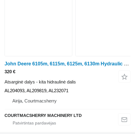
John Deere 6105m, 6115m, 6125m, 6130m Hydraulic Oil Pump Al204093, Al209819 AL204093 ratinio traktoriaus
320 €
Atsarginė dalys - kita hidraulinė dalis
AL204093, AL209819, AL232071
Airija, Courtmacsherry
COURTMACSHERRY MACHINERY LTD