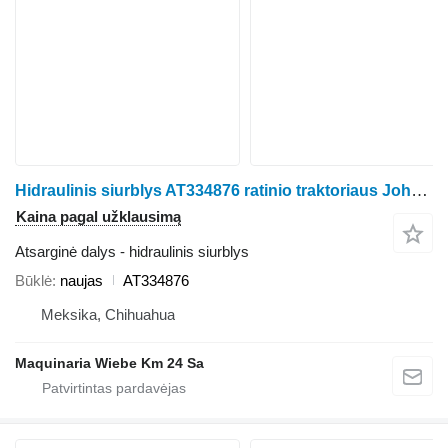
Hidraulinis siurblys AT334876 ratinio traktoriaus John Deere 410G
Kaina pagal užklausimą
Atsarginė dalys - hidraulinis siurblys
Būklė
naujas
AT334876
Meksika, Chihuahua
Maquinaria Wiebe Km 24 Sa