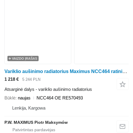
VAIZDO ĮRAŠAS
Variklio aušinimo radiatorius Maximus NCC464 ratinio traktoriaus John Deere 6090 8245R 8270R 8295R 8320R 8345R 8370R 8400R 8R230 8R250 8R280 8R310 8R340 8R370 8R410 STS12 STS16 STS20
1 218 €
5 244 PLN
Atsarginė dalys - variklio aušinimo radiatorius
Būklė
naujas
NCC464 OE RE570493
Lenkija, Kargowa
P.W. MAXIMUS Piotr Maksymów