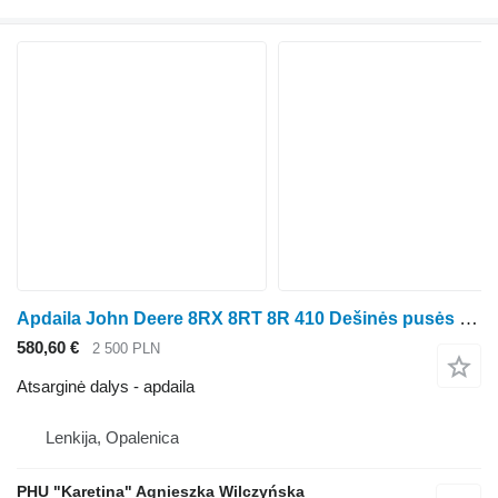
Apdaila John Deere 8RX 8RT 8R 410 Dešinės pusės dangtelio korpusas R569.131 ratinio traktoriaus John Deere 8RX 8RT 8R 410
580,60 €
2 500 PLN
Atsarginė dalys - apdaila
Lenkija, Opalenica
PHU "Karetina" Agnieszka Wilczyńska