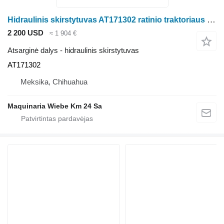
Hidraulinis skirstytuvas AT171302 ratinio traktoriaus John Deere 410
2 200 USD
≈ 1 904 €
Atsarginė dalys - hidraulinis skirstytuvas
AT171302
Meksika, Chihuahua
Maquinaria Wiebe Km 24 Sa