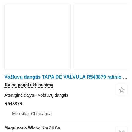
Vožtuvų dangtis TAPA DE VALVULA R543879 ratinio traktoriaus John Deere 410K
Kaina pagal užklausimą
Atsarginė dalys - vožtuvų dangtis
R543879
Meksika, Chihuahua
Maquinaria Wiebe Km 24 Sa