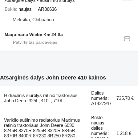
Atsarginė dalys - aušinimo siurblys
Būklė
naujas
AR86636
Meksika, Chihuahua
Maquinaria Wiebe Km 24 Sa
Atsarginės dalys John Deere 410 kainos
Dalies
Hidraulinis siurblys ratinio traktoriaus
numeris:
735,70 €
John Deere 325L, 410L, 710L
AT427947
Būklė:
Variklio aušinimo radiatorius Maximus
naujas,
ratinio traktoriaus John Deere 6090
dalies
8245R 8270R 8295R 8320R 8345R
numeris:
1 218 €
8370R 8400R 8R230 8R250 8R280