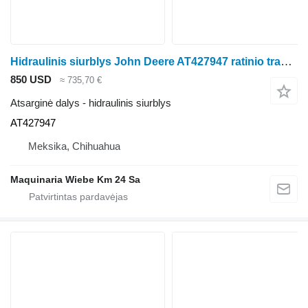
Hidraulinis siurblys John Deere AT427947 ratinio traktoriaus John Deere 325L, 410L, 710L
850 USD
≈ 735,70 €
Atsarginė dalys - hidraulinis siurblys
AT427947
Meksika, Chihuahua
Maquinaria Wiebe Km 24 Sa