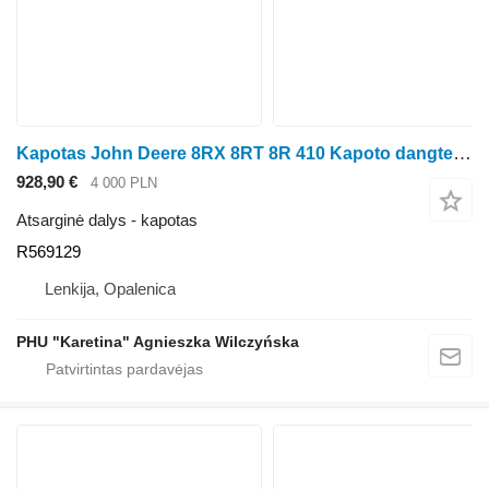
Kapotas John Deere 8RX 8RT 8R 410 Kapoto dangtelio korpusas R569129 vikšrinio traktoriaus John Deere 8RX 8RT 8R 410
928,90 €
4 000 PLN
Atsarginė dalys - kapotas
R569129
Lenkija, Opalenica
PHU "Karetina" Agnieszka Wilczyńska