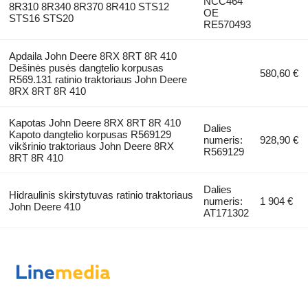
NCC464
8R310 8R340 8R370 8R410 STS12
OE
STS16 STS20
RE570493
Apdaila John Deere 8RX 8RT 8R 410
Dešinės pusės dangtelio korpusas
580,60 €
R569.131 ratinio traktoriaus John Deere
8RX 8RT 8R 410
Kapotas John Deere 8RX 8RT 8R 410
Dalies
Kapoto dangtelio korpusas R569129
numeris:
928,90 €
vikšrinio traktoriaus John Deere 8RX
R569129
8RT 8R 410
Dalies
Hidraulinis skirstytuvas ratinio traktoriaus
numeris:
1 904 €
John Deere 410
AT171302