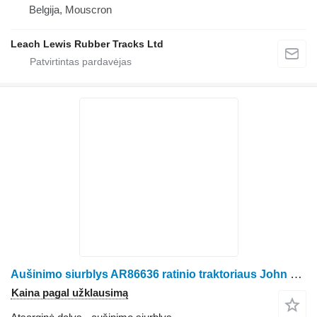
Belgija, Mouscron
Leach Lewis Rubber Tracks Ltd
Aušinimo siurblys AR86636 ratinio traktoriaus John Deere 410, 401B, 401C, 480C
Kaina pagal užklausimą