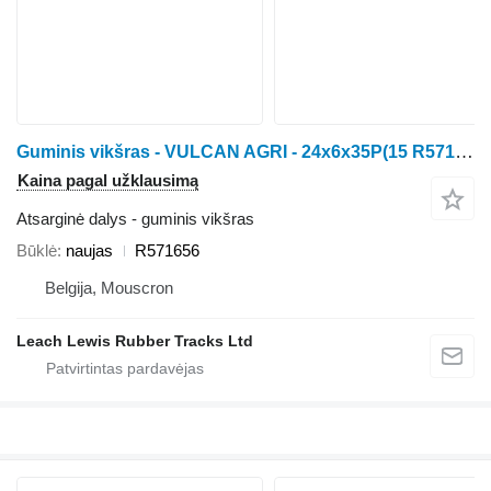
Guminis vikšras - VULCAN AGRI - 24x6x35P(15 R571656 vikšrinio traktoriaus John Deere 8RX - 8RX310 / 8RX340 / 8RX370 / 8RX410
Kaina pagal užklausimą
Atsarginė dalys - guminis vikšras
Būklė
naujas
R571656
Belgija, Mouscron
Leach Lewis Rubber Tracks Ltd