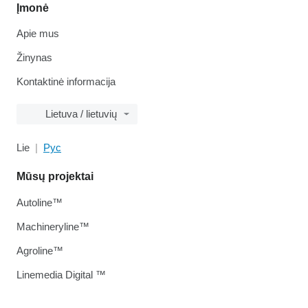
Įmonė
Apie mus
Žinynas
Kontaktinė informacija
Lietuva / lietuvių
Lie
Рус
Mūsų projektai
Autoline™
Machineryline™
Agroline™
Linemedia Digital ™