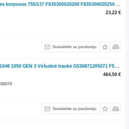
Tilto korpusas Fendt 828 Ašies jungties korpusas 755/137 F835300020260 F835300020250 ratinio traktoriaus Fendt 828
23,22 €
Susisiekite su pardavėju
Cięgno Górne Fendt Vario 1038 1042 1046 1050 GEN 3 Viršutinė traukė G530871205071 F5308 ratinio traktoriaus Fendt Vario 1038 1042 1046 1050 GEN 3
464,50 €
205070
Susisiekite su pardavėju