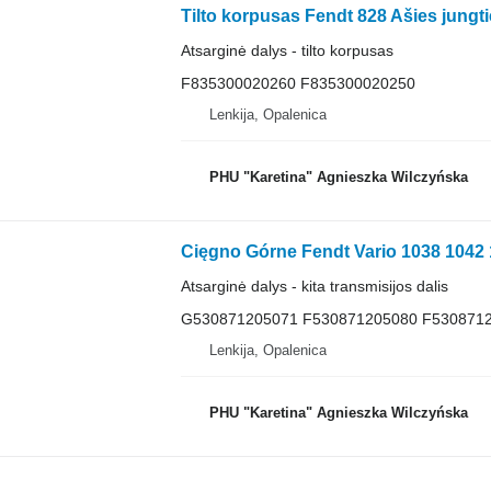
Atsarginė dalys - tilto korpusas
F835300020260 F835300020250
Lenkija, Opalenica
PHU "Karetina" Agnieszka Wilczyńska
Atsarginė dalys - kita transmisijos dalis
G530871205071 F530871205080 F530871
Lenkija, Opalenica
PHU "Karetina" Agnieszka Wilczyńska