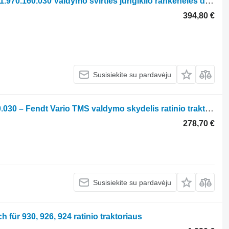
Joystick Przełącznik Gałka Fendt F931.970.160.030 Valdymo svirties jungiklio rankenėlės dalys ratinio traktoriaus Fendt F931.970.160.030
394,80 €
Susisiekite su pardavėju
Prietaisų skydelis Fendt F737.970.160.030 – Fendt Vario TMS valdymo skydelis ratinio traktoriaus Fendt Vario TMS
278,70 €
Susisiekite su pardavėju
 für 930, 926, 924 ratinio traktoriaus