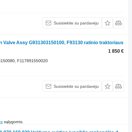
Susisiekite su pardavėju
n Valve Assy G931303150100, F93130 ratinio traktoriaus
1 850 €
3150080, F117891550020
Susisiekite su pardavėju
es
sąlygomis.