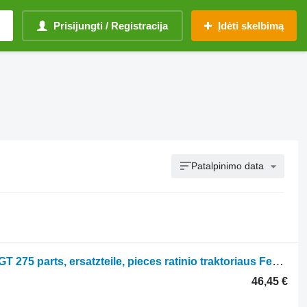
Prisijungti / Registracija
Įdėti skelbimą
Patalpinimo data
Parts, ersatzteile, pieces Fendt F 255 GT 275 parts, ersatzteile, pieces ratinio traktoriaus Fendt F 255 GT 275
46,45 €