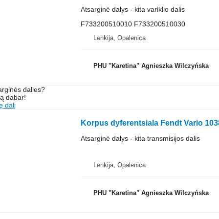
Atsarginė dalys - kita variklio dalis
F733200510010 F733200510030
Lenkija, Opalenica
PHU "Karetina" Agnieszka Wilczyńska
arginės dalies?
są dabar!
ę dalį
Atsarginė dalys - kita transmisijos dalis
Lenkija, Opalenica
PHU "Karetina" Agnieszka Wilczyńska