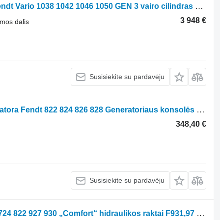
Siłownik Układu Kierowniczego F5 Fendt Vario 1038 1042 1046 1050 GEN 3 vairo cilindras F5 ratinio traktoriaus Fendt Vario 1038 1042 1046 1050
3 948 €
emos dalis
Susisiekite su pardavėju
Mocowanie Podstawa Konsola Alternatora Fendt 822 824 826 828 Generatoriaus konsolės tvirtinimo pagrindas F84290001 ratinio traktoriaus Fendt 822 824 826 828
348,40 €
Susisiekite su pardavėju
Prietaisų skydelis Fendt 310 312 718 724 822 927 930 „Comfort“ hidraulikos raktai F931,97 ratinio traktoriaus Fendt 310 312 718 724 822 927 930