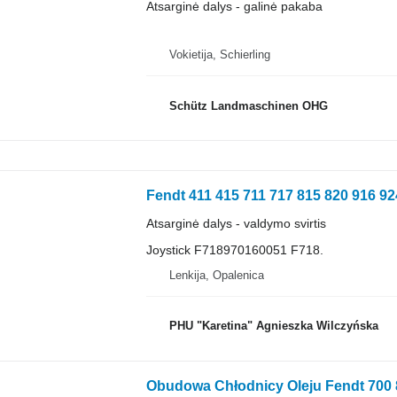
Atsarginė dalys - galinė pakaba
Vokietija, Schierling
Schütz Landmaschinen OHG
Atsarginė dalys - valdymo svirtis
Joystick F718970160051 F718.
Lenkija, Opalenica
PHU "Karetina" Agnieszka Wilczyńska