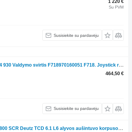
1 220 €
Su PVM
Susisiekite su pardavėju
Fendt 411 415 711 717 815 820 916 924 930 Valdymo svirtis F718970160051 F718. Joystick ratinio traktoriaus Fendt 411 415 711 717 815 820 916 924 930
464,50 €
Susisiekite su pardavėju
Obudowa Chłodnicy Oleju Fendt 700 800 SCR Deutz TCD 6.1 L6 alyvos aušintuvo korpuso dalys F733 F733200510010 ratinio traktoriaus Fendt 700 800 SCR