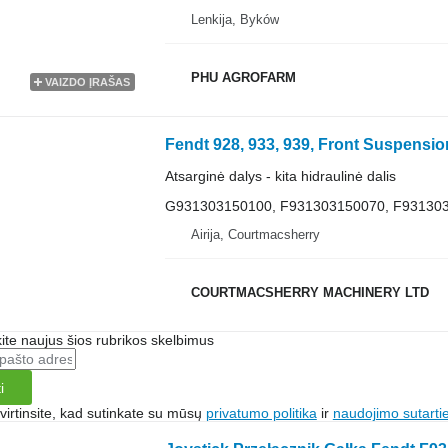
Lenkija, Byków
PHU AGROFARM
VAIZDO ĮRAŠAS
Fendt 928, 933, 939, Front Suspensio
Atsarginė dalys - kita hidraulinė dalis
G931303150100, F931303150070, F93130
Airija, Courtmacsherry
COURTMACSHERRY MACHINERY LTD
te naujus šios rubrikos skelbimus
i
irtinsite, kad sutinkate su mūsų
privatumo politika
ir
naudojimo sutarti