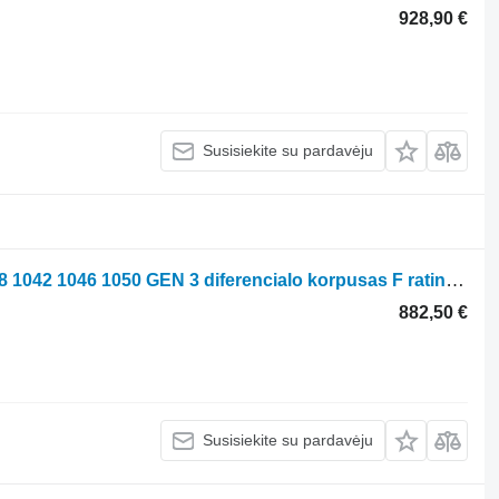
928,90 €
Susisiekite su pardavėju
Korpus dyferentsiala Fendt Vario 1038 1042 1046 1050 GEN 3 diferencialo korpusas F ratinio traktoriaus Fendt Vario 1038
882,50 €
Susisiekite su pardavėju