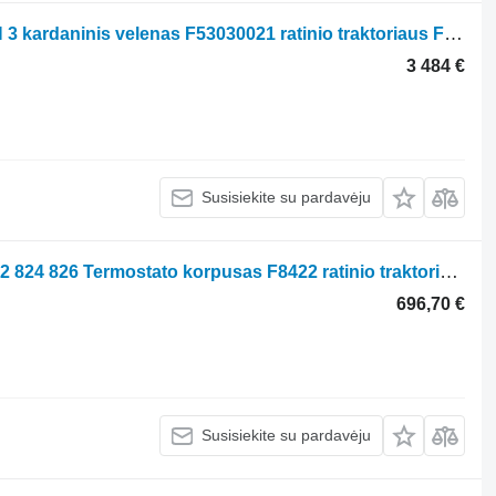
Fendt Vario 1038 1042 1046 1050 GEN 3 kardaninis velenas F53030021 ratinio traktoriaus Fendt Vario 1038 1042 1046 1050
3 484 €
Susisiekite su pardavėju
Fendt 512 514 516 714 718 720 724 822 824 826 Termostato korpusas F8422 ratinio traktoriaus Fendt 512 514 516 714 718 720 724 822 824 826
696,70 €
Susisiekite su pardavėju