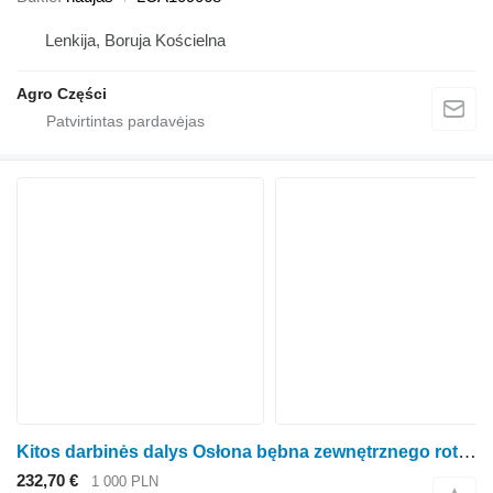
Lenkija, Boruja Kościelna
Agro Części
Kitos darbinės dalys Osłona bębna zewnętrznego rotorinės javapjovės Kemper 4500,445
232,70 €
1 000 PLN