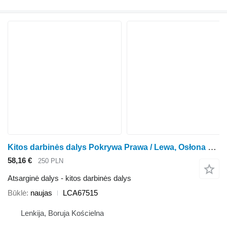
Kitos darbinės dalys Pokrywa Prawa / Lewa, Osłona paska LCA67515 rotorinės javapjovės Kemper 4500
58,16 €
250 PLN
Atsarginė dalys - kitos darbinės dalys
Būklė
naujas
LCA67515
Lenkija, Boruja Kościelna