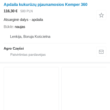
Apdaila kukurūzų pjaunamosios Kemper 360
116,30 €
500 PLN
Atsarginė dalys - apdaila
Būklė
naujas
Lenkija, Boruja Kościelna
Agro Części