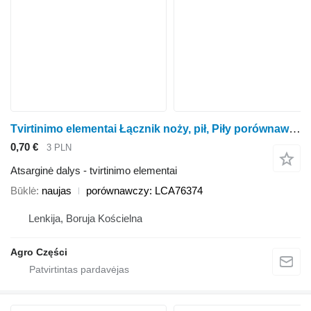
Tvirtinimo elementai Łącznik noży, pił, Piły porównawczy: kukurūzų pjaunamosios Kemper Plus 345, 360, 375, 390, M6008
0,70 €
3 PLN
Atsarginė dalys - tvirtinimo elementai
Būklė
naujas
porównawczy: LCA76374
Lenkija, Boruja Kościelna
Agro Części