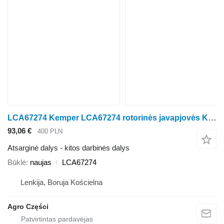
LCA67274 Kemper LCA67274 rotorinės javapjovės Kemper Champion 4500, 445
93,06 €
400 PLN
Atsarginė dalys - kitos darbinės dalys
Būklė
naujas
LCA67274
Lenkija, Boruja Kościelna
Agro Części