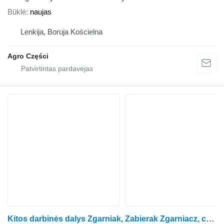
Būklė
naujas
Lenkija, Boruja Kościelna
Agro Części
Kitos darbinės dalys Zgarniak, Zabierak Zgarniacz, czyścik pił, noża, piły kukurūzų pjaunamosios Kemper 460 Plus