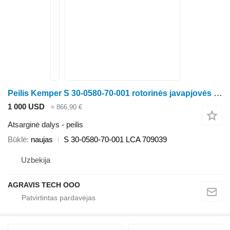
Peilis Kemper S 30-0580-70-001 rotorinės javapjovės Kemper 3000, 345, 360, 4500
1 000 USD
≈ 866,90 €
Atsarginė dalys - peilis
Būklė
naujas
S 30-0580-70-001 LCA 709039
Uzbekija
AGRAVIS TECH OOO