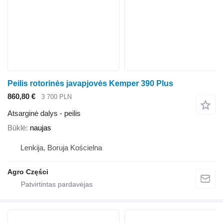
Peilis rotorinės javapjovės Kemper 390 Plus
860,80 €
3 700 PLN
Atsarginė dalys - peilis
Būklė
naujas
Lenkija, Boruja Kościelna
Agro Części