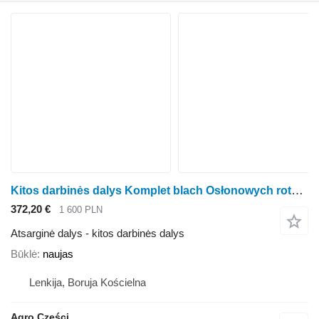
Kitos darbinės dalys Komplet blach Osłonowych rotorinės javapjovės Kemper 345
372,20 €
1 600 PLN
Atsarginė dalys - kitos darbinės dalys
Būklė
naujas
Lenkija, Boruja Kościelna
Agro Części