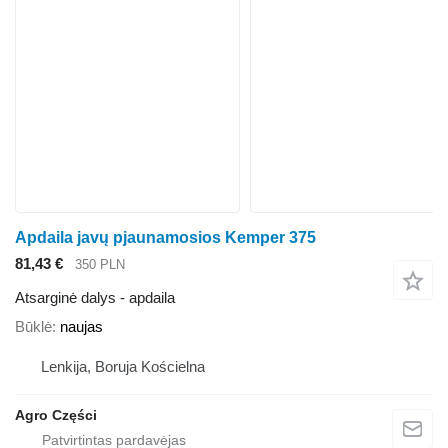
Apdaila javų pjaunamosios Kemper 375
81,43 €
350 PLN
Atsarginė dalys - apdaila
Būklė
naujas
Lenkija, Boruja Kościelna
Agro Części