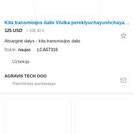
Kita transmisijos dalis Vtulka pereklyuchayushchaya LCA67316 rotorinės javapjovės Kemper 4500
125 USD
≈ 108,40 €
Atsarginė dalys - kita transmisijos dalis
Būklė
naujas
LCA67316
Uzbekija
AGRAVIS TECH OOO