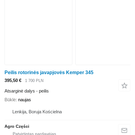
Peilis rotorinės javapjovės Kemper 345
395,50 €
1 700 PLN
Atsarginė dalys - peilis
Būklė
naujas
Lenkija, Boruja Kościelna
Agro Części