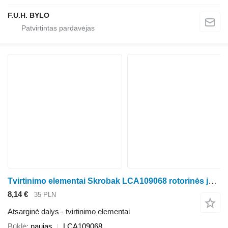
F.U.H. BYLO
Tvirtinimo elementai Skrobak LCA109068 rotorinės javapjovės Kemper Plus 345, 360, 375
8,14 €
35 PLN
Atsarginė dalys - tvirtinimo elementai
Būklė
naujas
LCA109068