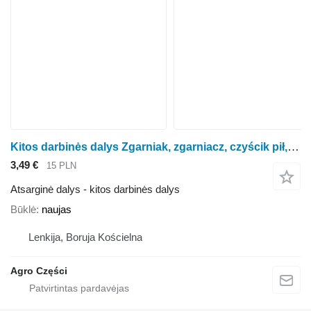
Kitos darbinės dalys Zgarniak, zgarniacz, czyścik pił, noża, piły rotorinės javapjovės Kemper 345, 360, 37
3,49 €
15 PLN
Atsarginė dalys - kitos darbinės dalys
Būklė
naujas
Lenkija, Boruja Kościelna
Agro Części