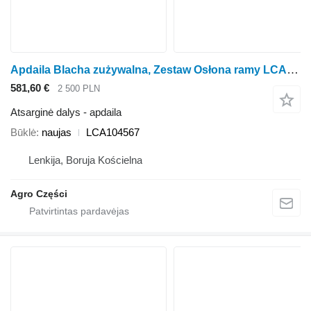
Apdaila Blacha zużywalna, Zestaw Osłona ramy LCA104567 pjaunamosios Kemper 360 PLUS 375 PLUS 39
581,60 €
2 500 PLN
Atsarginė dalys - apdaila
Būklė
naujas
LCA104567
Lenkija, Boruja Kościelna
Agro Części