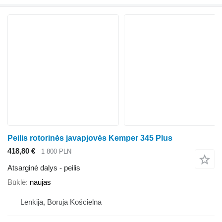
Peilis rotorinės javapjovės Kemper 345 Plus
418,80 €
1 800 PLN
Atsarginė dalys - peilis
Būklė
naujas
Lenkija, Boruja Kościelna