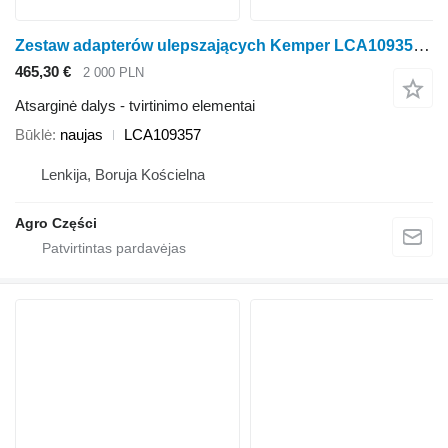
Zestaw adapterów ulepszających Kemper LCA109357 rotorinės javapjovės Kemper 345 / 360 / 375
465,30 €
2 000 PLN
Atsarginė dalys - tvirtinimo elementai
Būklė
naujas
LCA109357
Lenkija, Boruja Kościelna
Agro Części