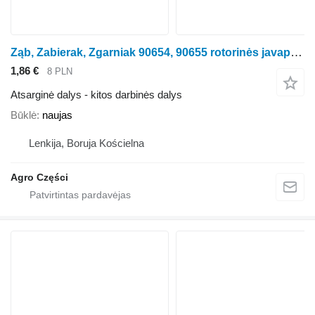
Ząb, Zabierak, Zgarniak 90654, 90655 rotorinės javapjovės Kemper 4500, 360,345,375
1,86 €
8 PLN
Atsarginė dalys - kitos darbinės dalys
Būklė
naujas
Lenkija, Boruja Kościelna
Agro Części