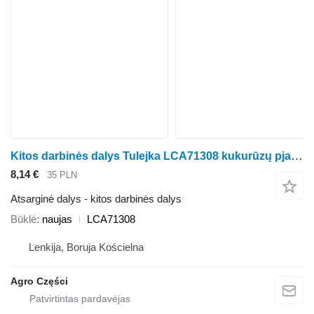
Kitos darbinės dalys Tulejka LCA71308 kukurūzų pjaunamosios Kemper 330, 345, 360, 375, 3000, M4500
8,14 €
35 PLN
Atsarginė dalys - kitos darbinės dalys
Būklė
naujas
LCA71308
Lenkija, Boruja Kościelna
Agro Części