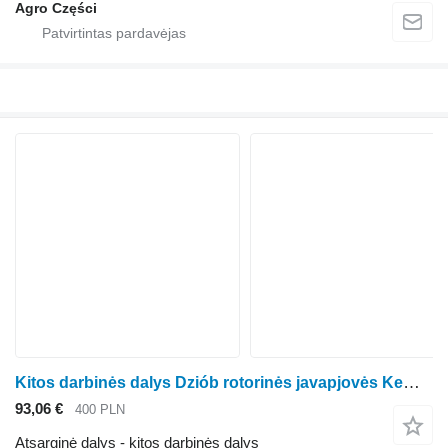
Agro Części
Kitos darbinės dalys Dziób rotorinės javapjovės Kemper 330, 345, 360, 375, 6008 (LCA75945)
93,06 €
400 PLN
Atsarginė dalys - kitos darbinės dalys