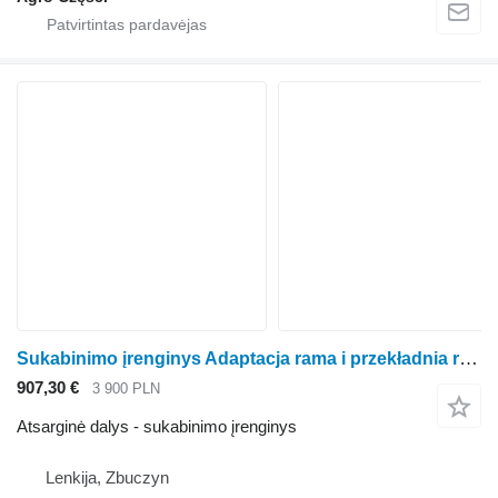
Sukabinimo įrenginys Adaptacja rama i przekładnia rotorinės javapjovės Kemper champion 4500
907,30 €
3 900 PLN
Atsarginė dalys - sukabinimo įrenginys
Lenkija, Zbuczyn