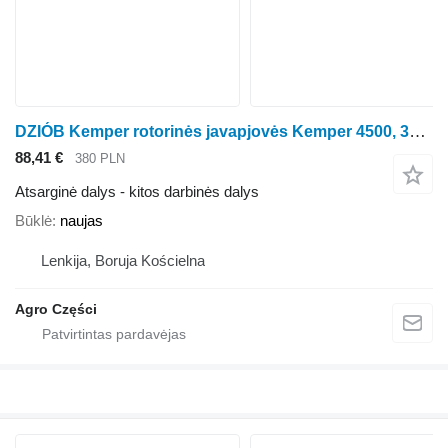
DZIÓB Kemper rotorinės javapjovės Kemper 4500, 360, 345, 330, 445
88,41 €
380 PLN
Atsarginė dalys - kitos darbinės dalys
Būklė
naujas
Lenkija, Boruja Kościelna
Agro Części