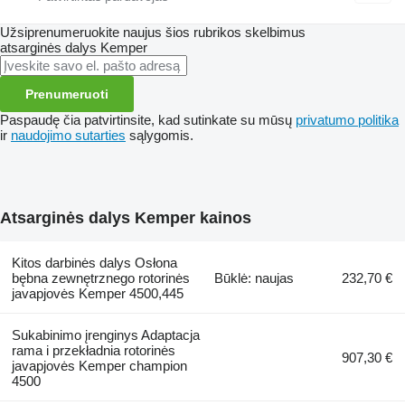
Užsiprenumeruokite naujus šios rubrikos skelbimus
atsarginės dalys
Kemper
Prenumeruoti
Paspaudę čia patvirtinsite, kad sutinkate su mūsų
privatumo politika
ir
naudojimo sutarties
sąlygomis.
Atsarginės dalys Kemper kainos
Kitos darbinės dalys Osłona
bębna zewnętrznego rotorinės
Būklė: naujas
232,70 €
javapjovės Kemper 4500,445
Sukabinimo įrenginys Adaptacja
rama i przekładnia rotorinės
907,30 €
javapjovės Kemper champion
4500