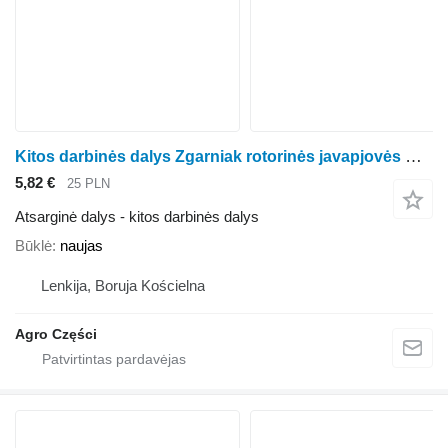
Kitos darbinės dalys Zgarniak rotorinės javapjovės Kemper 345, 360
5,82 €
25 PLN
Atsarginė dalys - kitos darbinės dalys
Būklė
naujas
Lenkija, Boruja Kościelna
Agro Części