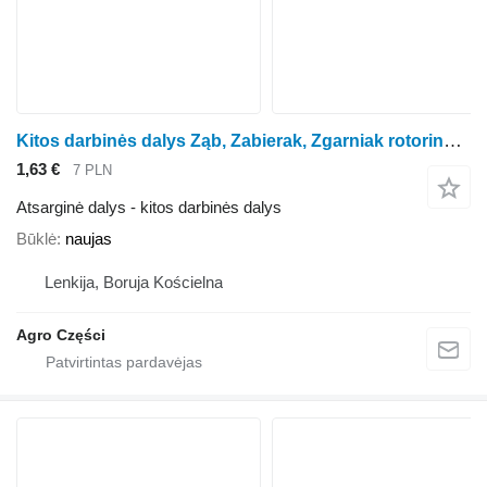
Kitos darbinės dalys Ząb, Zabierak, Zgarniak rotorinės javapjovės Kemper 3000
1,63 €
7 PLN
Atsarginė dalys - kitos darbinės dalys
Būklė
naujas
Lenkija, Boruja Kościelna
Agro Części