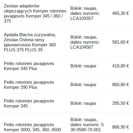
Zestaw adapterów
Būklė: naujas,
ulepszających Kemper rotorinės
dalies numeris:
465,30 €
javapjovės Kemper 345 / 360 /
LCA109357
375
Apdaila Blacha zużywalna,
Būklė: naujas,
Zestaw Osłona ramy
dalies numeris:
581,60 €
pjaunamosios Kemper 360
LCA104567
PLUS 375 PLUS 39
Peilis rotorinės javapjovės
Būklė: naujas
418,80 €
Kemper 345 Plus
Peilis rotorinės javapjovės
Būklė: naujas
860,80 €
Kemper 390 Plus
Peilis rotorinės javapjovės
Būklė: naujas
395,50 €
Kemper 345
Būklė: naujas,
Peilis rotorinės javapjovės
dalies numeris: S
866,90 €
Kemper 3000, 345, 360, 4500
30-0580-70-001