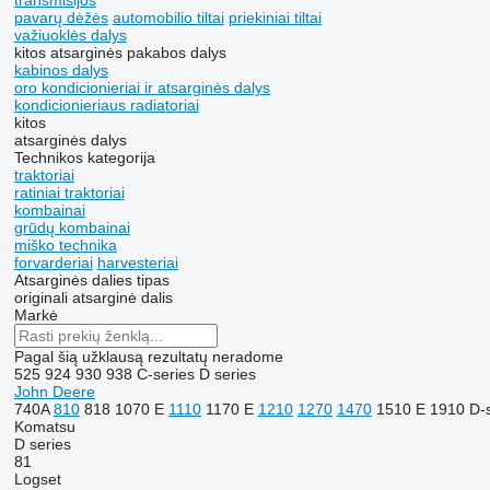
transmisijos
pavarų dėžės
automobilio tiltai
priekiniai tiltai
važiuoklės dalys
kitos atsarginės pakabos dalys
kabinos dalys
oro kondicionieriai ir atsarginės dalys
kondicionieriaus radiatoriai
kitos
atsarginės dalys
Technikos kategorija
traktoriai
ratiniai traktoriai
kombainai
grūdų kombainai
miško technika
forvarderiai
harvesteriai
Atsarginės dalies tipas
originali atsarginė dalis
Markė
Pagal šią užklausą rezultatų neradome
525
924
930
938
C-series
D series
John Deere
740A
810
818
1070 E
1110
1170 E
1210
1270
1470
1510 E
1910
D-
Komatsu
D series
81
Logset