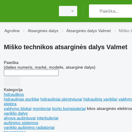
Agroline
Atsarginės dalys
Atsarginės dalys Valmet
Miško 
Miško technikos atsarginės dalys Valmet
Paieška
(dalies numeris, markė, modelis, atsarginė dalys)
Kategorija
hidraulikos
hidrauliniai siurbliai
hidrauliniai skirstytuvai
hidraulinis varikliai
valdymo
elektra
valdymo blokai
monitoriai
borto kompiuteriai
kitos atsarginės elektro
variklio dalys
alyvos aušintuvai
interkuleriai
aušinimo sistemos
variklio aušinimo radiatoriai