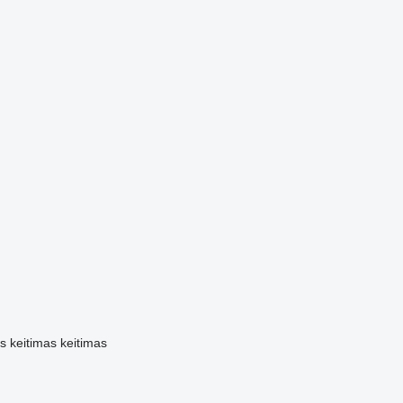
is
keitimas
keitimas