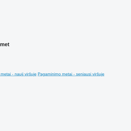
lmet
etai - nauji viršuje
Pagaminimo metai - seniausi viršuje