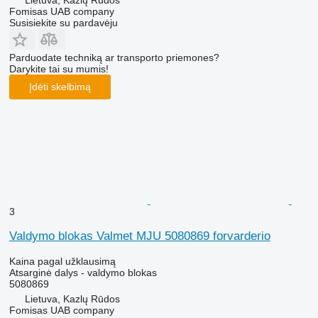
Fomisas UAB company
Susisiekite su pardavėju
Parduodate techniką ar transporto priemones?
Darykite tai su mumis!
Įdėti skelbimą
3
Valdymo blokas Valmet MJU 5080869 forvarderio
Kaina pagal užklausimą
Atsarginė dalys - valdymo blokas
5080869
Lietuva, Kazlų Rūdos
Fomisas UAB company