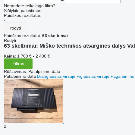
–
Nerandate reikalingo filtro?
Siūlykite pakeitimus
Paieškos rezultatai:
-
rodyti
Paieškos rezultatai:
63 skelbimai
Rodyti
63 skelbimai:
Miško technikos atsarginės dalys Va
Kaina:
1 700 € - 2 400 €
Filtras
Rūšiavimas
:
Patalpinimo data
Patalpinimo data
Brangiausias viršuje
Pigiausias viršuje
Pagaminimo m
2