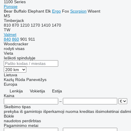
1100 Series
Ponsse
Bear
Buffalo
Elephant
Elk
Ergo
Fox
Scorpion
Wisent
MS
Timberjack
810
870
1210
1270
1410
1470
TW
Valmet
840
860
901
911
Woodcracker
rodyti visas
Vieta
Ieškoti spindulyje
Lietuva
Kazlų Rūda
Panevėžys
Europa
Lenkija
Vokietija
Estija
Kaina
–
Skelbimo tipas
prekyba
iš gamintojo
išperkamoji nuoma
kreditas
išsimokėtinai dalim
Būklė
naudotos
perdirbtas
Pagaminimo metai