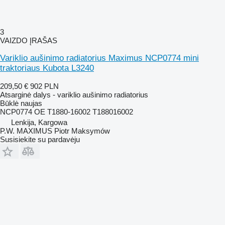
3
VAIZDO ĮRAŠAS
Variklio aušinimo radiatorius Maximus NCP0774 mini
traktoriaus Kubota L3240
209,50 €
902 PLN
Atsarginė dalys - variklio aušinimo radiatorius
Būklė
naujas
NCP0774 OE T1880-16002 T188016002
Lenkija, Kargowa
P.W. MAXIMUS Piotr Maksymów
Susisiekite su pardavėju