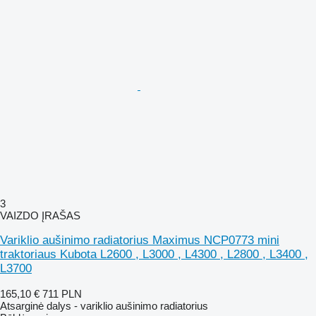
3
VAIZDO ĮRAŠAS
Variklio aušinimo radiatorius Maximus NCP0773 mini
traktoriaus Kubota L2600 , L3000 , L4300 , L2800 , L3400 ,
L3700
165,10 €
711 PLN
Atsarginė dalys - variklio aušinimo radiatorius