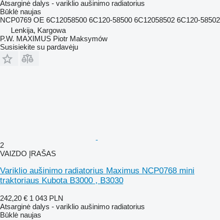
Atsarginė dalys - variklio aušinimo radiatorius
Būklė
naujas
NCP0769 OE 6C12058500 6C120-58500 6C12058502 6C120-58502
Lenkija, Kargowa
P.W. MAXIMUS Piotr Maksymów
Susisiekite su pardavėju
2
VAIZDO ĮRAŠAS
Variklio aušinimo radiatorius Maximus NCP0768 mini
traktoriaus Kubota B3000 , B3030
242,20 €
1 043 PLN
Atsarginė dalys - variklio aušinimo radiatorius
Būklė
naujas