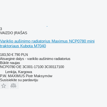
3
VAIZDO ĮRAŠAS
Variklio aušinimo radiatorius Maximus NCP0780 mini
traktoriaus Kubota M7040
183,50 €
790 PLN
Atsarginė dalys - variklio aušinimo radiatorius
Būklė
naujas
NCP0780 OE 3C001-17100 3C00117100
Lenkija, Kargowa
P.W. MAXIMUS Piotr Maksymów
Susisiekite su pardavėju