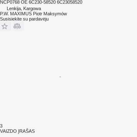
NCP0768 OE 6C230-58520 6C23058520
Lenkija, Kargowa
P.W. MAXIMUS Piotr Maksymów
Susisiekite su pardavėju
3
VAIZDO ĮRAŠAS