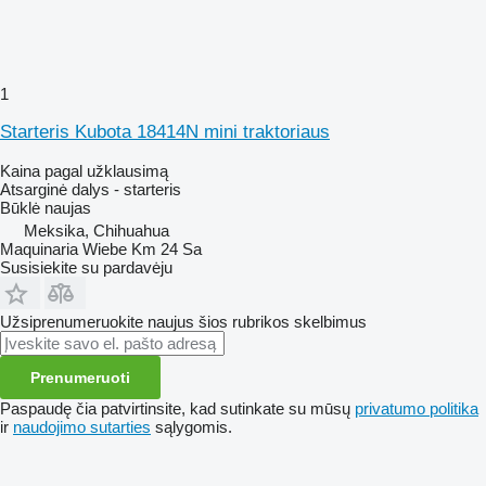
1
Starteris Kubota 18414N mini traktoriaus
Kaina pagal užklausimą
Atsarginė dalys - starteris
Būklė
naujas
Meksika, Chihuahua
Maquinaria Wiebe Km 24 Sa
Susisiekite su pardavėju
Užsiprenumeruokite naujus šios rubrikos skelbimus
Prenumeruoti
Paspaudę čia patvirtinsite, kad sutinkate su mūsų
privatumo politika
ir
naudojimo sutarties
sąlygomis.