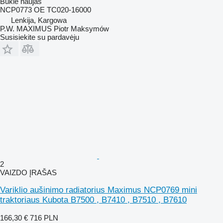
Būklė
naujas
NCP0773 OE TC020-16000
Lenkija, Kargowa
P.W. MAXIMUS Piotr Maksymów
Susisiekite su pardavėju
2
VAIZDO ĮRAŠAS
Variklio aušinimo radiatorius Maximus NCP0769 mini
traktoriaus Kubota B7500 , B7410 , B7510 , B7610
166,30 €
716 PLN