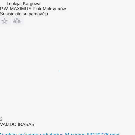
Lenkija, Kargowa
P.W. MAXIMUS Piotr Maksymów
Susisiekite su pardavėju
3
VAIZDO ĮRAŠAS
Variklio aušinimo radiatorius Maximus NCP0778 mini