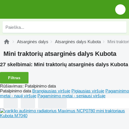
Atsarginės dalys
Atsarginės dalys Kubota
Mini trakto
Mini traktorių atsarginės dalys Kubota
27 skelbimai:
Mini traktorių atsarginės dalys Kubota
Filtras
Rūšiavimas
:
Patalpinimo data
Patalpinimo data
Brangiausias viršuje
Pigiausias viršuje
Pagaminimo
metai - nauji viršuje
Pagaminimo metai - seniausi viršuje