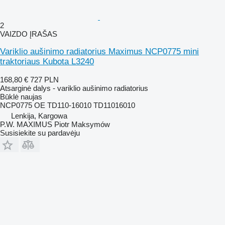
2
VAIZDO ĮRAŠAS
Variklio aušinimo radiatorius Maximus NCP0775 mini
traktoriaus Kubota L3240
168,80 €
727 PLN
Atsarginė dalys - variklio aušinimo radiatorius
Būklė
naujas
NCP0775 OE TD110-16010 TD11016010
Lenkija, Kargowa
P.W. MAXIMUS Piotr Maksymów
Susisiekite su pardavėju