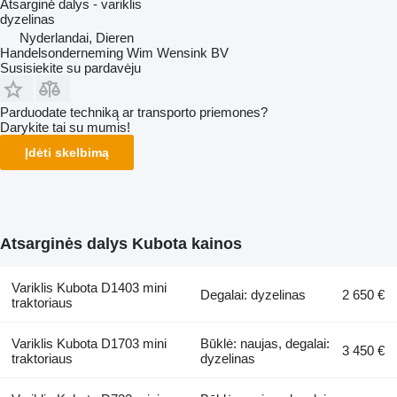
Atsarginė dalys - variklis
dyzelinas
Nyderlandai, Dieren
Handelsonderneming Wim Wensink BV
Susisiekite su pardavėju
Parduodate techniką ar transporto priemones?
Darykite tai su mumis!
Įdėti skelbimą
Atsarginės dalys Kubota kainos
Variklis Kubota D1403 mini
Degalai: dyzelinas
2 650 €
traktoriaus
Variklis Kubota D1703 mini
Būklė: naujas, degalai:
3 450 €
traktoriaus
dyzelinas