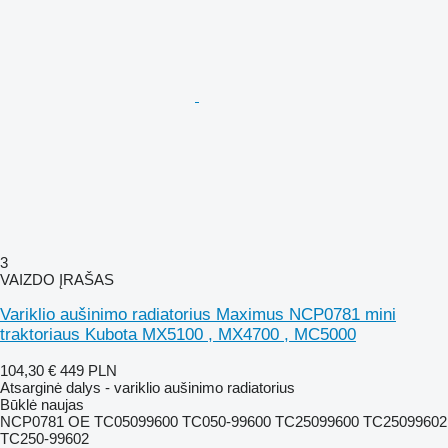
3
VAIZDO ĮRAŠAS
Variklio aušinimo radiatorius Maximus NCP0781 mini
traktoriaus Kubota MX5100 , MX4700 , MC5000
104,30 €
449 PLN
Atsarginė dalys - variklio aušinimo radiatorius
Būklė
naujas
NCP0781 OE TC05099600 TC050-99600 TC25099600 TC25099602
TC250-99602