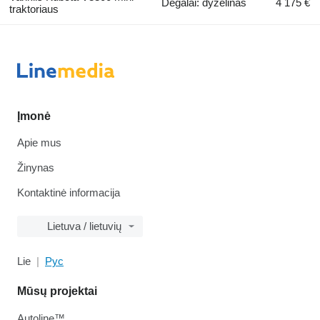
Degalai: dyzelinas
4 175 €
traktoriaus
Įmonė
Apie mus
Žinynas
Kontaktinė informacija
Lietuva / lietuvių
Lie
Рус
Mūsų projektai
Autoline™