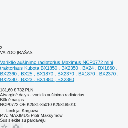
3
VAIZDO ĮRAŠAS
Variklio aušinimo radiatorius Maximus NCP0772 mini
traktoriaus Kubota BX1850 , BX2350 , BX24 , BX1860 ,
BX2360 , BX25 , BX1870 , BX2370 , BX1870 , BX2370 ,
BX2380 , BX23 , BX1880 , BX2380
181,60 €
782 PLN
Atsarginė dalys - variklio aušinimo radiatorius
Būklė
naujas
NCP0772 OE K2581-85010 K258185010
Lenkija, Kargowa
P.W. MAXIMUS Piotr Maksymów
Susisiekite su pardavėju