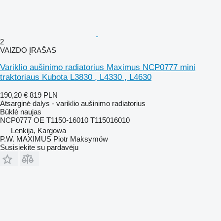
2
VAIZDO ĮRAŠAS
Variklio aušinimo radiatorius Maximus NCP0777 mini
traktoriaus Kubota L3830 , L4330 , L4630
190,20 €
819 PLN
Atsarginė dalys - variklio aušinimo radiatorius
Būklė
naujas
NCP0777 OE T1150-16010 T115016010
Lenkija, Kargowa
P.W. MAXIMUS Piotr Maksymów
Susisiekite su pardavėju