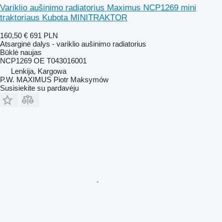
Variklio aušinimo radiatorius Maximus NCP1269 mini
traktoriaus Kubota MINITRAKTOR
160,50 €
691 PLN
Atsarginė dalys - variklio aušinimo radiatorius
Būklė
naujas
NCP1269 OE T043016001
Lenkija, Kargowa
P.W. MAXIMUS Piotr Maksymów
Susisiekite su pardavėju