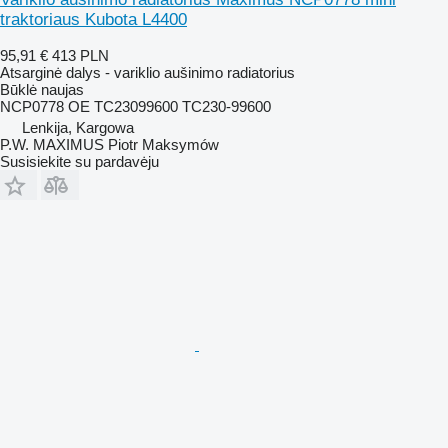
traktoriaus Kubota L4400
95,91 €
413 PLN
Atsarginė dalys - variklio aušinimo radiatorius
Būklė
naujas
NCP0778 OE TC23099600 TC230-99600
Lenkija, Kargowa
P.W. MAXIMUS Piotr Maksymów
Susisiekite su pardavėju