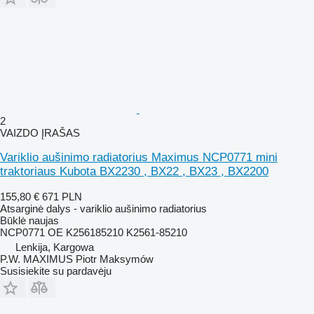
2
VAIZDO ĮRAŠAS
Variklio aušinimo radiatorius Maximus NCP0771 mini
traktoriaus Kubota BX2230 , BX22 , BX23 , BX2200
155,80 €
671 PLN
Atsarginė dalys - variklio aušinimo radiatorius
Būklė
naujas
NCP0771 OE K256185210 K2561-85210
Lenkija, Kargowa
P.W. MAXIMUS Piotr Maksymów
Susisiekite su pardavėju