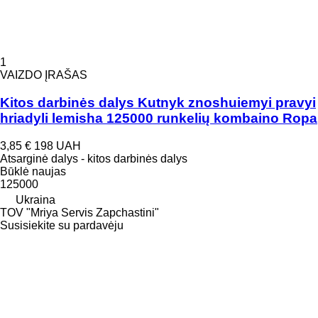
1
VAIZDO ĮRAŠAS
Kitos darbinės dalys Kutnyk znoshuiemyi pravyi
hriadyli lemisha 125000 runkelių kombaino Ropa
3,85 €
198 UAH
Atsarginė dalys - kitos darbinės dalys
Būklė
naujas
125000
Ukraina
TOV "Mriya Servis Zapchastini"
Susisiekite su pardavėju