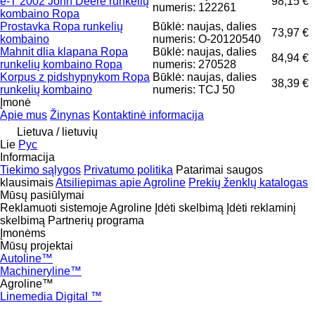
e-T 2002 John Deere runkelių
98,15 €
numeris: 122261
kombaino Ropa
Prostavka Ropa runkelių
Būklė: naujas, dalies
73,97 €
kombaino
numeris: O-20120540
Mahnit dlia klapana Ropa
Būklė: naujas, dalies
84,94 €
runkelių kombaino Ropa
numeris: 270528
Korpus z pidshypnykom Ropa
Būklė: naujas, dalies
38,39 €
runkelių kombaino
numeris: TCJ 50
Įmonė
Apie mus
Žinynas
Kontaktinė informacija
Lietuva / lietuvių
Lie
Рус
Informacija
Tiekimo sąlygos
Privatumo politika
Patarimai saugos
klausimais
Atsiliepimas apie Agroline
Prekių ženklų katalogas
Mūsų pasiūlymai
Reklamuoti sistemoje Agroline
Įdėti skelbimą
Įdėti reklaminį
skelbimą
Partnerių programa
Įmonėms
Mūsų projektai
Autoline™
Machineryline™
Agroline™
Linemedia Digital ™