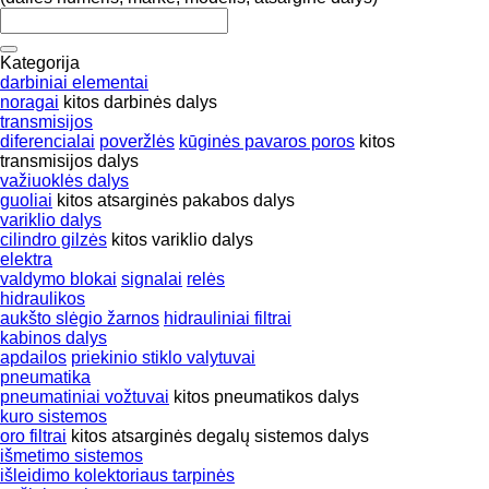
Kategorija
darbiniai elementai
noragai
kitos darbinės dalys
transmisijos
diferencialai
poveržlės
kūginės pavaros poros
kitos
transmisijos dalys
važiuoklės dalys
guoliai
kitos atsarginės pakabos dalys
variklio dalys
cilindro gilzės
kitos variklio dalys
elektra
valdymo blokai
signalai
relės
hidraulikos
aukšto slėgio žarnos
hidrauliniai filtrai
kabinos dalys
apdailos
priekinio stiklo valytuvai
pneumatika
pneumatiniai vožtuvai
kitos pneumatikos dalys
kuro sistemos
oro filtrai
kitos atsarginės degalų sistemos dalys
išmetimo sistemos
išleidimo kolektoriaus tarpinės