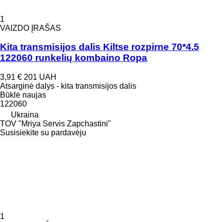
1
VAIZDO ĮRAŠAS
Kita transmisijos dalis Kiltse rozpirne 70*4.5
122060 runkelių kombaino Ropa
3,91 €
201 UAH
Atsarginė dalys - kita transmisijos dalis
Būklė
naujas
122060
Ukraina
TOV "Mriya Servis Zapchastini"
Susisiekite su pardavėju
1