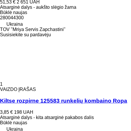
51,53 €
2 651 UAH
Atsarginė dalys - aukšto slėgio žarna
Būklė
naujas
280044300
Ukraina
TOV "Mriya Servis Zapchastini"
Susisiekite su pardavėju
1
VAIZDO ĮRAŠAS
Kiltse rozpirne 125583 runkelių kombaino Ropa
3,85 €
198 UAH
Atsarginė dalys - kita atsarginė pakabos dalis
Būklė
naujas
Ukraina