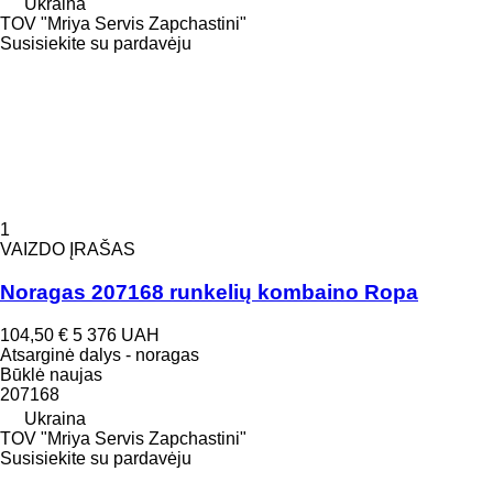
Ukraina
TOV "Mriya Servis Zapchastini"
Susisiekite su pardavėju
1
VAIZDO ĮRAŠAS
Noragas 207168 runkelių kombaino Ropa
104,50 €
5 376 UAH
Atsarginė dalys - noragas
Būklė
naujas
207168
Ukraina
TOV "Mriya Servis Zapchastini"
Susisiekite su pardavėju