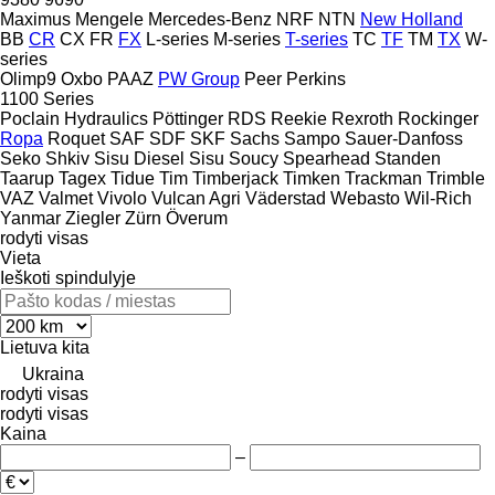
Maximus
Mengele
Mercedes-Benz
NRF
NTN
New Holland
BB
CR
CX
FR
FX
L-series
M-series
T-series
TC
TF
TM
TX
W-
series
Olimp9
Oxbo
PAAZ
PW Group
Peer
Perkins
1100 Series
Poclain Hydraulics
Pöttinger
RDS
Reekie
Rexroth
Rockinger
Ropa
Roquet
SAF
SDF
SKF
Sachs
Sampo
Sauer-Danfoss
Seko
Shkiv
Sisu Diesel
Sisu
Soucy
Spearhead
Standen
Taarup
Tagex
Tidue
Tim
Timberjack
Timken
Trackman
Trimble
VAZ
Valmet
Vivolo
Vulcan Agri
Väderstad
Webasto
Wil-Rich
Yanmar
Ziegler
Zürn
Överum
rodyti visas
Vieta
Ieškoti spindulyje
Lietuva
kita
Ukraina
rodyti visas
rodyti visas
Kaina
–