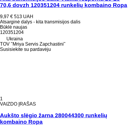
70,6 dovzh 120351204 runkelių kombaino Ropa
9,97 €
513 UAH
Atsarginė dalys - kita transmisijos dalis
Būklė
naujas
120351204
Ukraina
TOV "Mriya Servis Zapchastini"
Susisiekite su pardavėju
1
VAIZDO ĮRAŠAS
Aukšto slėgio žarna 280044300 runkelių
kombaino Ropa