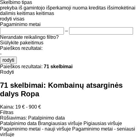
Skelbimo tipas
prekyba
iš gamintojo
išperkamoji nuoma
kreditas
išsimokėtinai
dalimis
keitimas
keitimas
rodyti visas
Pagaminimo metai
–
Nerandate reikalingo filtro?
Siūlykite pakeitimus
Paieškos rezultatai:
-
rodyti
Paieškos rezultatai:
71 skelbimai
Rodyti
71 skelbimai:
Kombainų atsarginės
dalys Ropa
Kaina:
19 € - 900 €
Filtras
Rūšiavimas
:
Patalpinimo data
Patalpinimo data
Brangiausias viršuje
Pigiausias viršuje
Pagaminimo metai - nauji viršuje
Pagaminimo metai - seniausi
viršuje