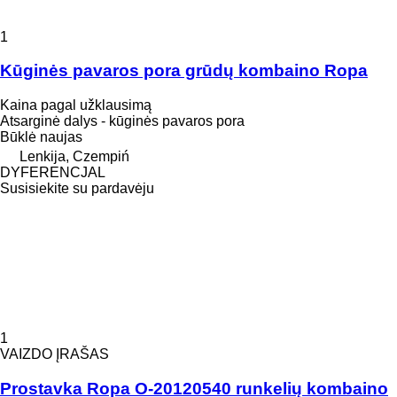
1
Kūginės pavaros pora grūdų kombaino Ropa
Kaina pagal užklausimą
Atsarginė dalys - kūginės pavaros pora
Būklė
naujas
Lenkija, Czempiń
DYFERENCJAL
Susisiekite su pardavėju
1
VAIZDO ĮRAŠAS
Prostavka Ropa O-20120540 runkelių kombaino