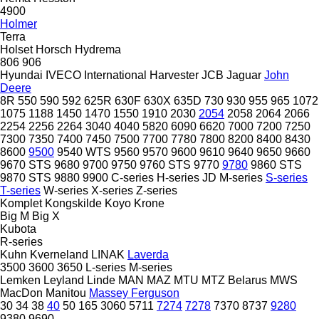
4900
Holmer
Terra
Holset
Horsch
Hydrema
806
906
Hyundai
IVECO
International Harvester
JCB
Jaguar
John
Deere
8R
550
590
592
625R
630F
630X
635D
730
930
955
965
1072
1075
1188
1450
1470
1550
1910
2030
2054
2058
2064
2066
2254
2256
2264
3040
4040
5820
6090
6620
7000
7200
7250
7300
7350
7400
7450
7500
7700
7780
7800
8200
8400
8430
8600
9500
9540 WTS
9560
9570
9600
9610
9640
9650
9660
9670 STS
9680
9700
9750
9760 STS
9770
9780
9860 STS
9870 STS
9880
9900
C-series
H-series
JD
M-series
S-series
T-series
W-series
X-series
Z-series
Komplet
Kongskilde
Koyo
Krone
Big M
Big X
Kubota
R-series
Kuhn
Kverneland
LINAK
Laverda
3500
3600
3650
L-series
M-series
Lemken
Leyland
Linde
MAN
MAZ
MTU
MTZ Belarus
MWS
MacDon
Manitou
Massey Ferguson
30
34
38
40
50
165
3060
5711
7274
7278
7370
8737
9280
9380
9690