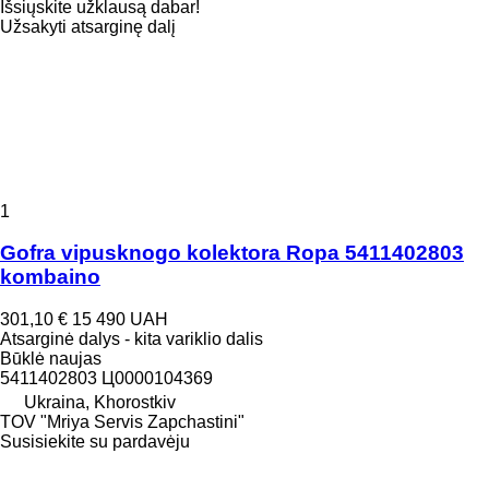
Išsiųskite užklausą dabar!
Užsakyti atsarginę dalį
1
Gofra vipusknogo kolektora Ropa 5411402803
kombaino
301,10 €
15 490 UAH
Atsarginė dalys - kita variklio dalis
Būklė
naujas
5411402803 Ц0000104369
Ukraina, Khorostkiv
TOV "Mriya Servis Zapchastini"
Susisiekite su pardavėju