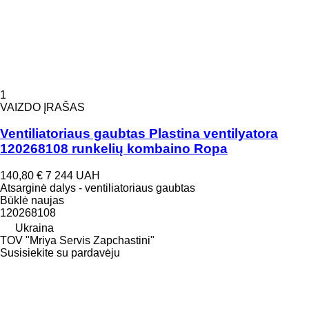
1
VAIZDO ĮRAŠAS
Ventiliatoriaus gaubtas Plastina ventilyatora
120268108 runkelių kombaino Ropa
140,80 €
7 244 UAH
Atsarginė dalys - ventiliatoriaus gaubtas
Būklė
naujas
120268108
Ukraina
TOV "Mriya Servis Zapchastini"
Susisiekite su pardavėju