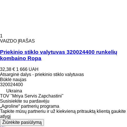
1
VAIZDO ĮRAŠAS
Priekinio stiklo valytuvas 320024400 runkelių
kombaino Ropa
32,38 €
1 666 UAH
Atsarginė dalys - priekinio stiklo valytuvas
Būklė
naujas
320024400
Ukraina
TOV "Mriya Servis Zapchastini"
Susisiekite su pardavėju
„Agroline“ partnerių programa
Tapkite mūsų partneriu ir už kiekvieną pritrauktą klientą gaukite
atlygį
Žiūrėkite pasiūlymą