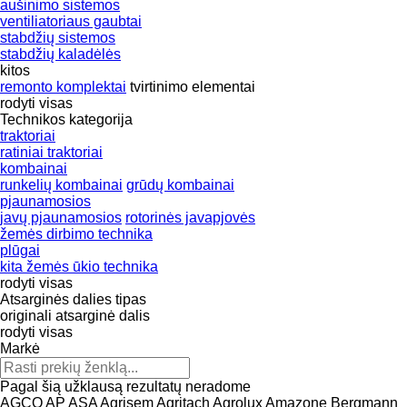
aušinimo sistemos
ventiliatoriaus gaubtai
stabdžių sistemos
stabdžių kaladėlės
kitos
remonto komplektai
tvirtinimo elementai
rodyti visas
Technikos kategorija
traktoriai
ratiniai traktoriai
kombainai
runkelių kombainai
grūdų kombainai
pjaunamosios
javų pjaunamosios
rotorinės javapjovės
žemės dirbimo technika
plūgai
kita žemės ūkio technika
rodyti visas
Atsarginės dalies tipas
originali atsarginė dalis
rodyti visas
Markė
Pagal šią užklausą rezultatų neradome
AGCO
AP
ASA
Agrisem
Agritach
Agrolux
Amazone
Bergmann